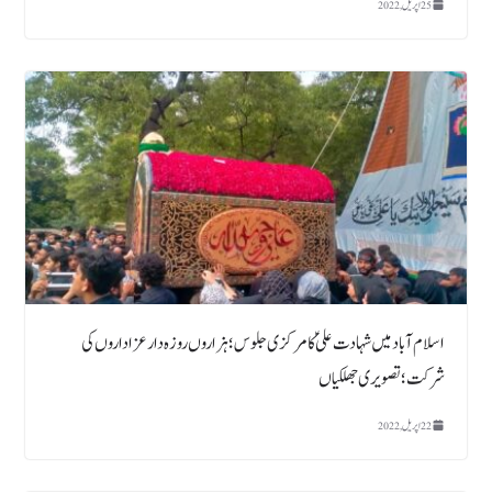
25 اپریل, 2022
اسلام آباد میں شہادت علیؑ کا مرکزی جلوس؛ ہزاروں روزہ دارعزاداروں کی
شرکت ؛ تصویری جھلکیاں
22 اپریل, 2022