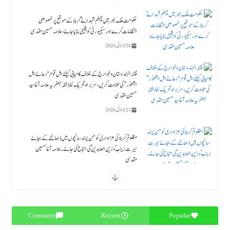
فتنہ الہندوستان و خوارج کے خلاف کامیابی کیلئے اہلِ قوم "دعائے اہل
الثغور” کی تلاوت کریں، سربراہ تحریکِ نفاذِ فقہِ جعفریہ علامہ آغا سید
حسین مقدسی
23 جولائی, 2026
مظلومِؑ کربلا کی عزاداری کو من پسند سانچوں میں ڈھالنے کے بجائے
سیرتِ زینبؑ و زین العابدینؑ کی اتباع کی جائے۔ علامہ آغا حسین
مقدسی
18 جولائی, 2026
حلیف القرآن حضرت زید بن علي ابن الحسین ؑ ۔قائد ملت جعفریہ آغا سید حامد علی شاہ موسوی
18 جولائی, 2026
بلوچستان میں قیام امن کیلئے فوری اے پی سی بلائی جائے، طارق جعفری
17 جولائی, 2026
Comment
Recent
Popular