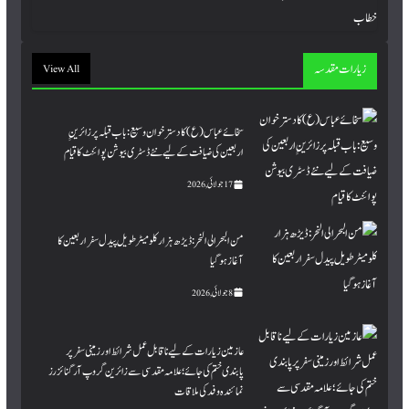
زیارات مقدسہ
View All
سخائے عباس (ع) کا دسترخوان وسیع: باب قبلہ پر زائرینِِ
اربعین کی ضیافت کے لیے نئے ڈسٹری بیوشن پوائنٹ کا قیام
17 جولائی, 2026
من البحر الی النحر : ڈیڑھ ہزار کلومیٹر طویل پیدل سفر اربعین کا
آغاز ہو گیا
8 جولائی, 2026
عازمین زیارات کے لیے ناقابل عمل شرائط اور زمینی سفر پر
پابندی ختم کی جائے؛ علامہ مقدسی سے زائرین گروپ آرگنائزرز
نمائندہ وفد کی ملاقات