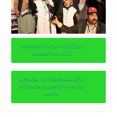
نئی تاریخ رقم ہوگئی : کنٹینرز سے محصور شہر میں تحفظِ عزاداری احتجاجی
کنونشن میں ہزاروں عزائی پروانے امڈ آئے
اہل تشیع کی جانب سے 90 دن کا الٹی میٹم ؛ دما دم مست قلندر کا مطلب
ہم بتائیں گے! ہر شاہراہ کو عزاخانہ بنا دیں گے، تحفظ عزاداری کنونشن کا
تاریخی اعلامیہ