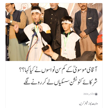
آقای موسویؒ کے کم سن نواسوں نے کیا کہا ؟؟
شرکائے کنونشن سسکیاں لے کر رونے لگے
23 نومبر, 2024
ولایت نیوز شیئر کریں