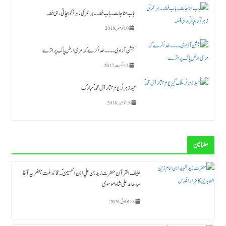
باب مناجات ۔باب فضہ ۔ ہر عمر کی زہرا ؑ کو بچاتی رہی فضہ
10 نومبر, 2018
جشن آزادی ۔۔۔۔خدا کرے کہ مری ارض پاک پر اترے
14 اگست, 2017
عید زہراؑ ۔ یوم مختار آل محمد ؐ مبارک
18 نومبر, 2018
مضامین
حلیف القرآن حضرت زید بن علي ابن الحسین ؑ ۔قائد ملت جعفریہ آغا
سید حامد علی شاہ موسوی
18 جولائی, 2026