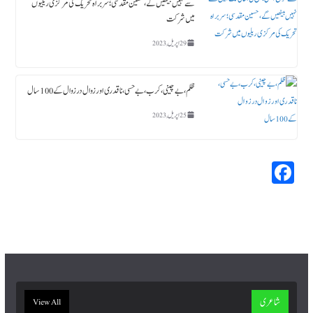
سے نہیں بیٹھیں گے، حسین مقدسی؛ سربراہ تحریک کی مرکزی ریلیوں
میں شرکت
29 اپریل, 2023
ظلم،بے چینی،کرب، بے حسی، ناقدری اور زوال در زوال کے 100سال
25 اپریل, 2023
Fa
ce
bo
ok
شاعری
View All