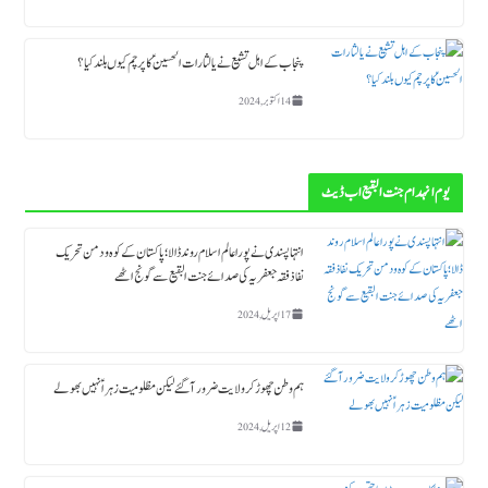
پنجاب کے اہل تشیع نے یا لثارات الحسینؑ کا پرچم کیوں بلند کیا ؟
14 اکتوبر, 2024
یوم انہدام جنت البقیع اب ڈیٹ
انتہاپسندی نے پورا عالم اسلام روند ڈالا؛ پاکستان کے کوہ و دمن تحریک
نفاذ فقہ جعفریہ کی صدائے جنت البقیع سے گونج اٹھے
17 اپریل, 2024
ہم وطن چھوڑ کر ولایت ضرور آگئے لیکن مظلومیت زہراؑ نہیں بھولے
12 اپریل, 2024