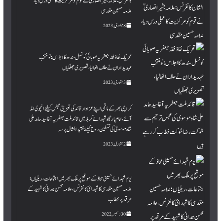
کانفرنس: علامہ بشیر انصاری ؒ نے قوم کو مرکزیت کا عملی درس دیا،
علامہ حسین مقدسی
8 جنوری, 2023
تحریک نفاذ فقہ جعفریہ صوبائی کونسل سندھ کا اجلاس : نومنتخب
عہدیداران نے حلف اٹھا لیا، تصویری جھلکیاں
3 جنوری, 2023
کراچی بھر کے ماتمی اپنے عزادار قائد کی تعزیتی مجلس کیلئے انچولی امڈ
آئے ، امام بارگاہ شہدائے کربلا میں قائد ملت جعفریہ آغا سید حامد علی
شاہ موسویؒ کی تسکین روح کیلئے فقید المثال پرسہ
2 جنوری, 2023
یوم شہدائے حسینی محاذ کے موقع پر ملک بھر میں اجتماعات،ریلیاں؛
علامہ حسین مقدسی کا شہدائ کانفرنس،علامہ محسن ہمدانی کا شہید کے
مرقد پر خطاب
30 دسمبر, 2022