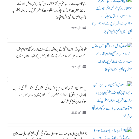
دنیا کا سب سے بڑا سیاحتی مرکز عزاخانہ بن گیا ؛ فرانس ایفل ٹاورکے
سامنے حضرت بتولؑ کی سچائی اور مظلومیت کا مظہر تحریک نفاذ فقہ جعفریہ
کا فقید المثال البقیع ماتمی احتجاج
1 مئی, 2023
طوفانی بارش جنت البقیع کے پروانوں کے سامنے زیر ہوگئی ؛ اقوام متحدہ
کے صدردفتر کے سامنے تحریک نفاذ فقہ جعفریہ کا فقید المثال احتجاج
1 مئی, 2023
یہ سعودی ایمبیسی لندن ہے پرامن ماتمی احتجاج کی دھمک ظلم کی بنیادیں
ہلا رہی ہے؛ تحریک نفاذ فقہ جعفریہ کے احتجاج میں برطانیہ بھر سے
سوگواران بقیع کی شرکت
1 مئی, 2023
8 شوال : پوری دنیا صدائے موسوی سے گونج اٹھی ؛ بقیع کی بحالی تک چین