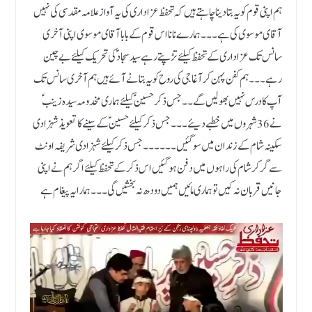
ہم اپنی قوم کو یہ بتا دینا چاہتے ہیں کہ تحفظ عزاداری کی یہ آواز علامہ مقدسی کی نہیں
آقای موسوی کی ہے ۔۔۔ہمارے نانا اس قوم کے بابا آقای موسوی اپنی آخری
سانس تک عزاداری کے تحفظ کیلئے تڑپتے رہے سید سجاد ؑ کی تحریک کیلئے بے چین
رہے ۔۔۔ہم کفن پہن کر آغا جی کی روح کو یہ بتانے آئے ہیں ہم آخری سانس تک
آپ کا درس نہیں بھولیں گے ۔۔جس ذکر حسین ؑ کیلئے ہماری مخدومہ سیدہ زینب ؑ
نے 36شہروں میں خطبے دیئے۔۔۔ جس ذکر کیلئے حسین ؑ کے سینے کا تعویذ شہزادی
سکینہ شام کے زندان میں سو گئیں ۔۔ ۔۔۔۔جس ذکر کیلئے شہزادی شریفہ اونٹ
سے گر کر شام کی راہوں میں دفن ہو گئیں اس ذکر کے تحفظ کیلئے اگر ہم نے اپنی
جانیں قربان نہ کیں تو ہماری مائیں ہمیں دودھ نہ بخشیں گی ۔۔۔ ہمارا یہ پیغام ہے