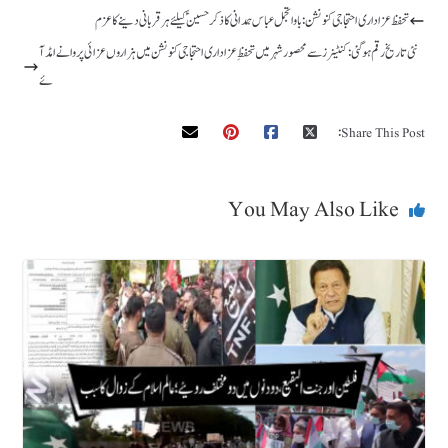
تحفظ عزاداری احتجاجی کنونشن : باوا تجمل عباس ہمدانی کا ذکر حسینؑ کیلئے ہر قربانی دینے کا عزم
نئی تاریخ رقم ہوگئی : کنٹینرز سے محصور شہر میں تحفظِ عزاداری احتجاجی کنونشن میں ہزاروں عزائی پروانے امڈ آ
ئے
Share This Post:
You May Also Like