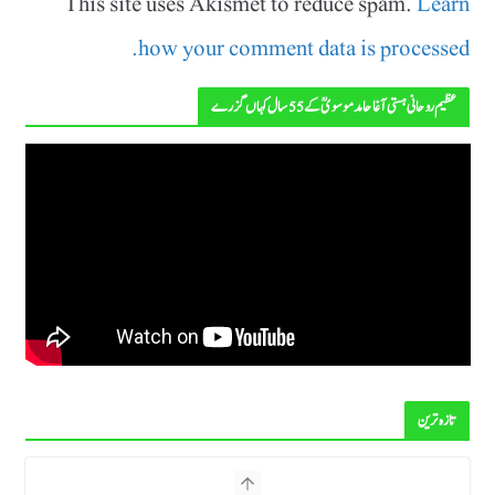
This site uses Akismet to reduce spam.
Learn
how your comment data is processed.
عظیم روحانی ہستی آغا حامد موسویؒ کے 55 سال کہاں گزرے
تازہ ترین