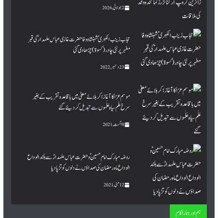
2 جولائی, 2026
حجاب زینب الکبری ؑ شہنشاہ وفا حضرت غازی عباس علمدار ؑ کی قبر
مطہرپر نئی چادر (کسوۃ ) چڑھا دی گئی
23 دسمبر, 2022
موسم عزا کا آغاز؛ کربلائے معلیٰ میں باقاعدہ تقریب کے بغیر
سرخ عَلَم سیاہ عَلَموں سے تبدیل کردیئے گئے
9 اگست, 2021
روضہ مبارک امام حسینؑ و حضرت عباس علمدارؑ سے بلند الوداع
الوداع ماہ رمضان کی صداؤں نے دلوں کو تڑپا دیا
12 مئی, 2021
ہم اور ہمارا کام