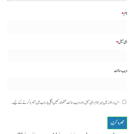
نام
*
ای میل
*
ویب‌ سائٹ
اس براؤزر میں میرا نام، ای میل، اور ویب سائٹ محفوظ رکھیں اگلی بار جب میں تبصرہ کرنے کےلیے۔