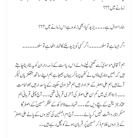
زمانے میں ؟؟؟
ہمارا سوال ہے ۔۔۔۔ یزید کیا ابھی زندہ ہے اس زمانے میں ؟؟؟
اگر ایسا ہے تو سنو۔۔۔۔۔اگر کسی کو یزید بننے کا خمار اٹھا ہے تو سنو۔۔۔۔۔۔
ہم آقای موسوی ؒ سے گھٹی لینے والے اس ریاست کے ذمہ داران کو یہ بتا دینا چاہتے
ہیں کہ ہمیں ہماری ماؤں نے کفن پہنا کر یہاں بھیجا ہے ہم اپنے ساتھ ہتھکڑیاں لیکر
آئے ہیں ہم علی اصغر کے عزادار ہیں ہم شہزادی سکینہ کے پاسدار ہیں بھولنا مت
۔۔۔61ہجری میں کم سن علی اصغر کی آخری قربانی تھی ۔۔۔آج پہلی قربانی ہم
مختار جنریشن کے بچے دیں گے ۔۔۔تمہارے 9 لاکھ کے لشکر حسین ؑ کے اصغر ؑ کا
مسکرانا برداشت نہیں کر پائے۔۔۔۔ آج ام البنین کی کنیزوں کے پالے علی اصغر ؑ
کے ہزاروں غلام ذکر حسین ؑ پر قربان ہونے کو مچل رہے ہیں ۔۔