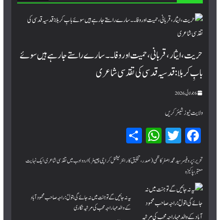
حریت، ایثار، قربانی، حمیت اور وفا۔۔ سارے راستے جا رہے ہیں سوئے
بابِ کربلا : قدسیہ قدسی کی تقدسی شاعری
6 جولائی, 2026
ولایت نیوز شیئر کریں
Sh
W
T
Fa
ar
hat
wi
ce
bo
tte
sA
e
تحریر:پروفیسر سید محمد اصغر کاظمی (صدر، تخلیق کار انٹرنیشنل کراچی چیپٹر) اردو ادب میں تقدسی شاعری ایک نہایت
معتبر، پاکیزہ
pp
r
ok
یہ نہ جائیں گے تو جنت میں نہ جائے گی بتولؑ: راجہ صاحب محمود آباد
کے والد مہاراجہ محب کی مرثیہ نگاری