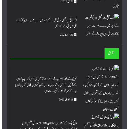
21 مئی, 2026
اک تیغ ہے بجھی ہوئی نفرت کے زہر میں۔۔۔۔ ضربت امیر کائنات
علی ابن ابی طالبؑ کا منظر
30 مارچ, 2024
متفرق
تحریک نفاذ فقہ جعفریہ نے 298-A ترمیمی بل مسترد کردیا، پاکستان
کے آئین و قوانین کو شدت پسندوں کے ہاتھوں یرغمال نہیں بننے دیا
جائے گا، مرکز مکتب تشیع سے اعلان
18 جنوری, 2023
فاتح ٹیکسلا کے آستانے پرمحافظان عقائد حقہ علماء کی عظیم الشان