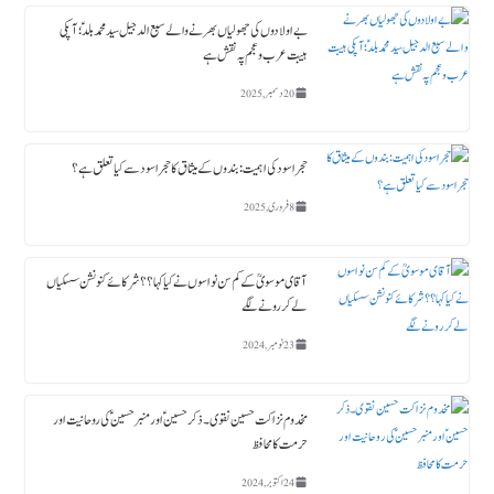
بے اولادوں کی جھولیاں بھرنے والے سبع الدجیل سید محمد بلدؑ ؛ آپکی
ہیبت عرب و عجم پہ نقش ہے
20 دسمبر, 2025
حجر اسود کی اہمیت : بندوں کے میثاق کا حجر اسود سے کیا تعلق ہے؟
8 فروری, 2025
آقای موسویؒ کے کم سن نواسوں نے کیا کہا ؟؟ شرکائے کنونشن سسکیاں
لے کر رونے لگے
23 نومبر, 2024
مخدوم نزاکت حسین نقوی ۔ ذکر حسین ؑ اور منبر حسین ؑ کی روحانیت اور
حرمت کا محافظ
24 اکتوبر, 2024