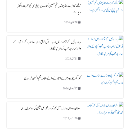
’حُسَے‘: ویسٹ انڈیز میں غمِ حسینؑ منانے پر بی بی سی کی حیرت انگیز
رپورٹ
28 جون, 2026
یہ نہ جائیں گے تو جنت میں نہ جائے گی بتولؑ: راجہ صاحب محمود آباد کے
والد مہاراجہ محب کی مرثیہ نگاری
21 مئی, 2026
گھر گھر چودہ ستارے اتارنے والے علامہ نجم الحسن کراروی
27 فروری, 2026
سلمان دوراں عارف آل محمدؐ علامہ محمد علی حلیمی کی دوسری برسی
20 دسمبر, 2025