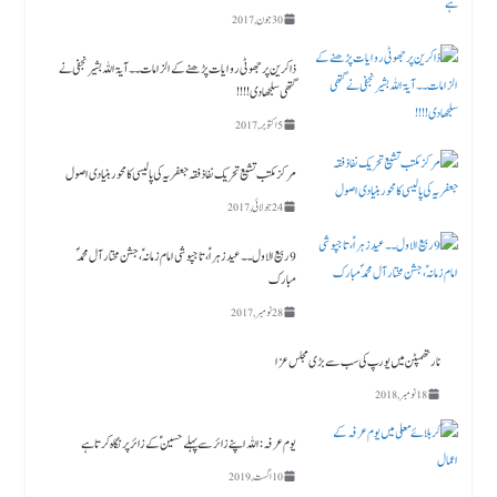
30 جون, 2017
ذاکرین پر جھوٹی روایات پڑھنے کے الزامات ۔۔آیۃ اللہ بشیر نجفی نے
گتھی سلجھا دی!!!!
5 اکتوبر, 2017
مرکز مکتب تشیع تحریک نفاذفقہ جعفریہ کی پالیسی کا محور بنیادی اصول
24 جولائی, 2017
9 ربیع الاول ۔۔ عید زہراؑ، تاجپوشی امام زمانہؑ ،جشن مختار آل محمدؐ
مبارک
28 نومبر, 2017
نارتھمپٹن میں یورپ کی سب سے بڑی مجلس عزا
18 نومبر, 2018
یوم عرفہ :اللہ اپنے زائر سے پہلے حسینؑ کے زائر پر نگاہ کرتا ہے
10 اگست, 2019