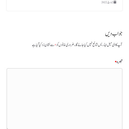
2 مارچ, 2022
جواب دیں
آپ کا ای میل ایڈریس شائع نہیں کیا جائے گا۔
ضروری خانوں کو
*
سے نشان زد کیا گیا ہے
تبصرہ
*