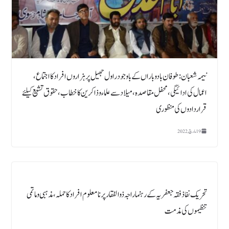
نیمہ شعبان :طوفان بادوباراں کے باوجود راول جھیل پر ہزاروں افراد کا اجتماع،
اعمال کی ادائیگی، محفل مقاصدہ، میلاد سے علماء و ذاکرین کا خطاب، حقوق تشیع کیلئے
قراردادوں کی منظوری
19 مارچ, 2022
تحریک نفاذ فقہ جعفریہ کے رہنما راجہ ذوالفقار پر نامعلوم افراد کا حملہ، مذہبی و ماتمی
تنظیموں کی مذمت