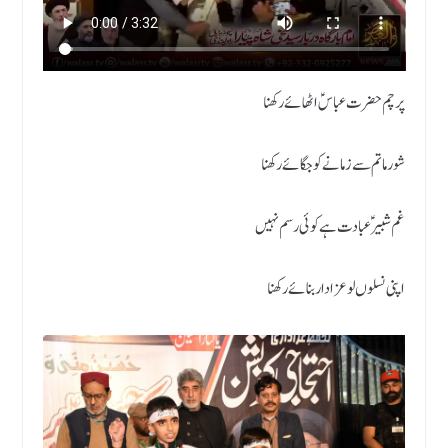
پرچم حضرت عباسؑ اٹھائے رکھنا
شور ماتم سے زمانے کو جگائے رکھنا
غم شبیرؑ عبادت ہے کوئی رسم نہیں
اپنی نسلوں لو عزادار بنائے رکھنا