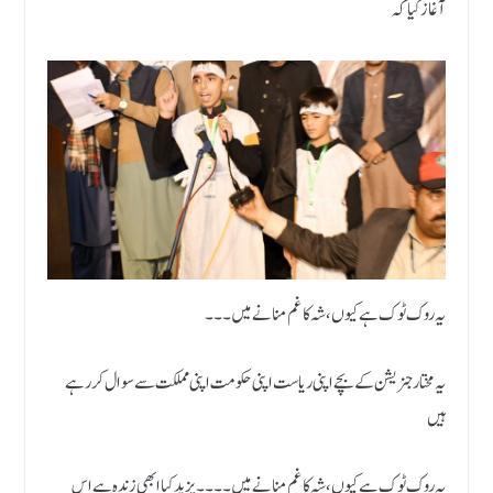
آغاز کیا کہ
یہ روک ٹوک ہے کیوں ، شہ کا غم منانے میں ۔۔۔
یہ مختار جنریشن کے بچے اپنی ریاست اپنی حکومت اپنی مملکت سے سوال کر رہے
ہیں
یہ روک ٹوک ہے کیوں ، شہ کا غم منانے میں۔۔۔۔یزید کیا ابھی زندہ ہے اس