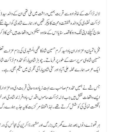
لالہ نزاکت کے خانوادہ سے قربت ہمیں وراثت میں ملی تھی ان کے والد سید ذاک
نزاکت نقووی کی والدہ شفقت و محبت کا پیکرتھیں اور ہمارے شاہ جی کو اپنے سگے
علاج کیلئے اپنی تگ و دو کا قصہ سنایااس کے علاوہ سینکڑوں واقعات ہیں جن 
فخر ماتمیان و عزاداران باوا سید کرم حسین شاہ کاظمی المشہدی کی بزم عزا سے تعل
حسین شاہ ہی سرپرست کے طور پر فرماتے ۔ چوہڑ شاہ پیاراکو مخدوم نزاکت شاہ کا
ایک عرصہ ہمارے محلہ علی آباد اور سخی شاہ پیاراؒ کی نگری میں مقیم بھی رہے ۔
جس شے نے ہمیں مخدوم صاحب سے بہت زیادہ روحانی قربت دی وہ عزاداری او
ایسے واقعات نقش ہیں جب لالہ نزاکت ، ماموں اقدس، باوا فرزند شاہ جی اور ننھ
انگشت نمائی کی کوشش کرتے تھے۔ لہذا تحفظ مرکزیت کا یہ جذبہ ہمارے رگ و پ
ہر تھوڑے دنوں بعد ہمارے گھر میں بزرگ اور مشہور ذاکرین کی مجالس کی درجنوں 