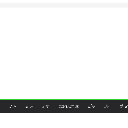
ت البقیع
اطفال
خواتین
CONTACT US
شاعری
اعلانات
مضامین