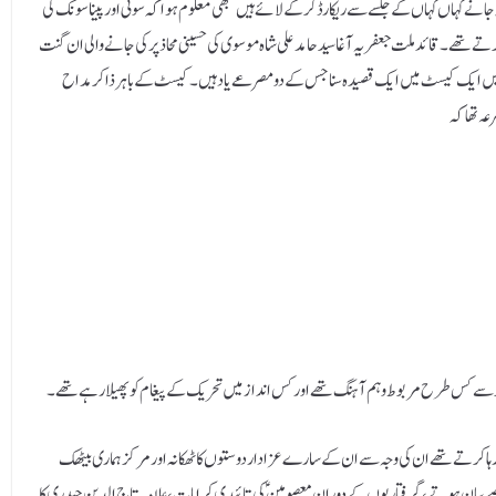
نہ جانے کہاں کہاں کے جلسے سے ریکارڈ کرکے لائے ہیں تبھی معلوم ہوا کہ سونی اور پیناسونک کی
رتے تھے۔قائد ملت جعفریہ آغا سید حامد علی شاہ موسوی کی حسینی محاذ پر کی جانے والی ان گنت
ور میں ایک کیسٹ میں ایک قصیدہ سنا جس کے دو مصرعے یا دہیں ۔ کیسٹ کے باہر ذاکر مداح
عہ تھا کہ
ز سے کس طرح مربوط و ہم آہنگ تھے اور کس انداز میں تحریک کے پیغام کو پھیلا رہے تھے ۔
رہا کرتے تھے ان کی وجہ سے ان کے سارے عزادار دوستوں کا ٹھکانہ اور مرکز ہماری بیٹھک
 قصے بیان ہوتے، گرفتاریوں کے دوران معصومین ؑکی تائیدی کرامات ، علامہ تاج الدین حیدری کا