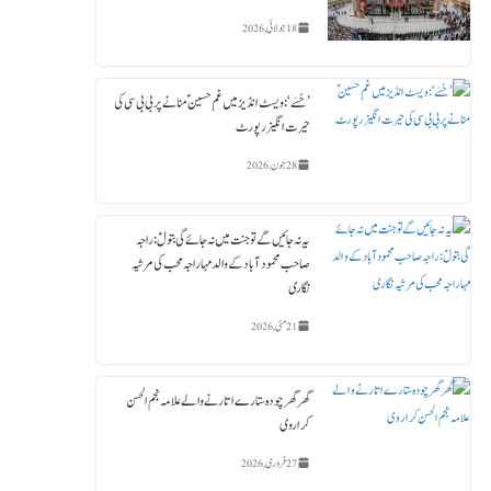
18 جولائی, 2026
’حُسَے‘: ویسٹ انڈیز میں غمِ حسینؑ منانے پر بی بی سی کی
حیرت انگیز رپورٹ
28 جون, 2026
یہ نہ جائیں گے تو جنت میں نہ جائے گی بتولؑ: راجہ
صاحب محمود آباد کے والد مہاراجہ محب کی مرثیہ
نگاری
21 مئی, 2026
گھر گھر چودہ ستارے اتارنے والے علامہ نجم الحسن
کراروی
27 فروری, 2026