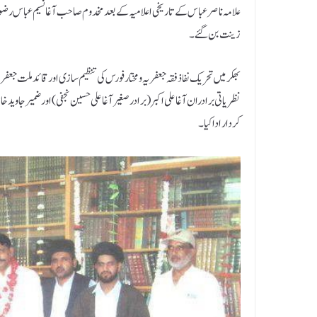
علامہ ناصر عباس کے تاریخی اعلامیہ کے بعد مخدوم صاحب آغا نسیم عباس رضوی ک
زینت بن گئے ۔
بھکر میں تحریک نفاذ فقہ جعفریہ و مختار فورس کی تنظیم سازی اور قائد ملت جعفر
نظریاتی برادران آغا علی اکبر (برادر صغیرآغا علی حسین نجفی ) اور ضمیر جاو
کردار ادا کیا۔