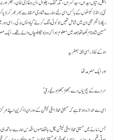
انکل رتیاں سیداں ، سید کسراں ، تلہ گنگ ، چکوال ، ڈیرہ غازی خان ، بھکر اور 
نئی برانڈڈ کیسٹوں کے باکس اسی لئے ہمارے شاہ جی مسقط سے بھر بھر کر لایا ک
ریکارڈنگز بھی ان میں شامل تھیں جو کوئی مانگ کر لے گیا واپس نہ کی ۔ اسی د
حسین شاہ نام لکھا تھا بعد میں معلوم ہوا کہ وہ بونگا بلوچاں والے تھے ۔ ایک مصر
ہوکے نفاذ رہسی فقہ جعفریہ
اور ایک مصرعہ تھا
سر دے کے بچڑیاں دے جھنڑ جھنڑ ونجے رقیہ ؑ
اسی سے اندازہ ہوتا ہے کہ حسینی محاذ ایجی ٹیشن کے دوران ذاکرین اپنے مرک
جس زمانے میں حسینی محاذ ایجی ٹیشن چل رہا تھا ماموں اقدس ہمارے ساتھ ہی 
ہوتی تھی ۔ہر روز سب امام بارگاہ قدیم حسینی محاذ جاتے اور واپسی پر وہاں کے