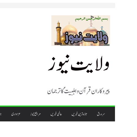
Skip
to
content
ولایت نیوز
پیروکاران قرآن و اہلبیت ؑ کا ترجمان
سرورق
تازہ ترین خبریں
عالمی خبریں
مراجع نیوز
عزاداری
جن