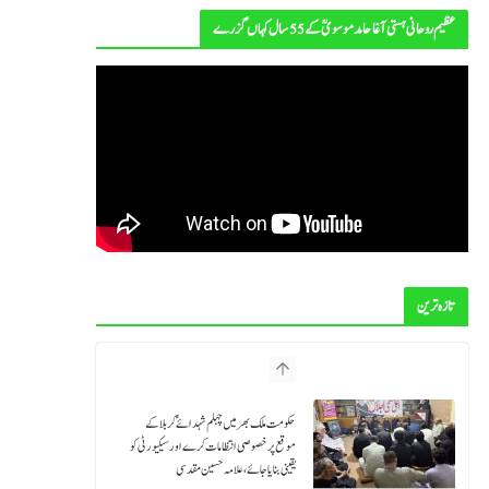
p
عظیم روحانی ہستی آغا حامد موسویؒ کے 55 سال کہاں گزرے
تازہ ترین
حکومت ملک بھر میں چہلم شہدائےؑ کربلا کے
موقع پر خصوصی انتظامات کرے اور سیکیورٹی کو
یقینی بنایا جائے، علامہ حسین مقدسی