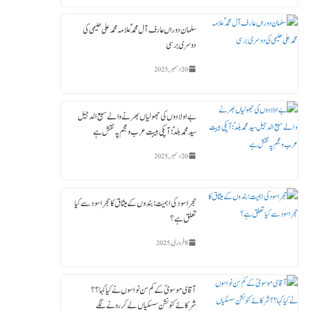
سلمان دوراں عارف آل محمدؐ علامہ محمد علی حلیمی کی
دوسری برسی
20 دسمبر, 2025
بے اولادوں کی جھولیاں بھرنے والے سبع الدجیل
سید محمد بلدؑ ؛ آپکی ہیبت عرب و عجم پہ نقش ہے
20 دسمبر, 2025
حجر اسود کی اہمیت : بندوں کے میثاق کا حجر اسود سے کیا
تعلق ہے؟
8 فروری, 2025
آقای موسویؒ کے کم سن نواسوں نے کیا کہا ؟؟
شرکائے کنونشن سسکیاں لے کر رونے لگے