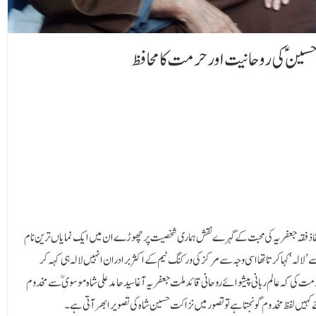
سین ؑ کی روحانیت اور حرمت کا محافظ
فاذ فقہ جعفریہ کی محبت کے گہرے نقش ہماری شخصیت پر چھوڑے ان میں ایک نمایاں ترین نام
الہ ‘ کہا کرتا تھا اسی وجہ سے مرکز کی ورکنگ ٹیم کے اکثر برادران انہیں لالہ ہی کہہ کر
ت کی کہ عالم ربانی پیشوائے روحانی قائد ملت جعفریہ آغا سید حامد علی شاہ موسوی ؒ سے مخدوم
ے کہیں لفظ مخدوم گونجتا ہے تو تصور میں نزاکت حسین شاہ کی تصویر ابھر آتی ہے ۔