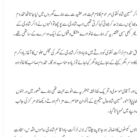
ر حسین شاہ نقوی مرحوم کا نام محبت اور عقیدت سے ہمارے گھروں میں لیا جاتا تھا مخدوم
 بھائیوں سے بڑھ کر بھائی کہا کرتی تھیں جب شاہ جی سے پوچھا تو انہوں نے ذاکر شاہ جی کے
کا ذکر پھر کبھی سہی مختصر یہ کہ ہمارے خانوادے مشکل وقتوں کے ایک دوسرے کے ساتھی تھے۔
ق مخدوم نزاکت نقوی کو ورثے میں ملا باوا ذاکر شاہ جی کے گھر کی مجلس جلوس کا آغاز باوا کرم
 دوسرا گھر کہنے کے بجائے پہلا گھر کہا جائے تو زیادہ مناسب ہو گا۔مخدوم صاحب کا خانوادہ
ر آقای موسوی و تحریک نفاذ فقہ جعفریہ سے اٹوٹ محبت تھی ہمارے شعور میں درجنوں
ا پاپا(منور حسین شاہ حال مقیم یوکے ) کو ان عناصر سے مزاحم ہوتے دیکھا جو مرکز کی جانب
ے میں نمو پاتا گیا۔
کیسٹوں کا اضافہ ہوجا تا پتہ چلتا کہ لالہ نزاکت ، باوا قاسم شاہ جی ، ماموں اقدس ، سخاوت