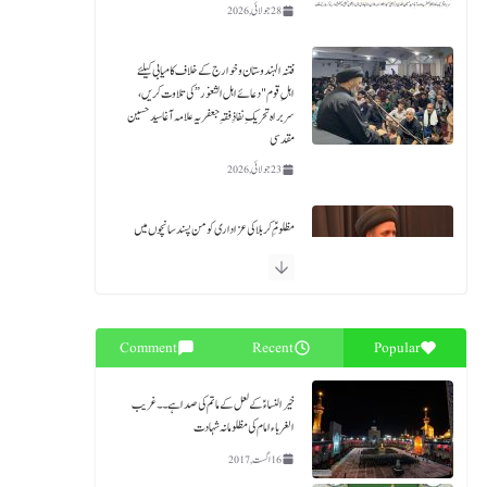
28 جولائی, 2026
فتنہ الہندوستان و خوارج کے خلاف کامیابی کیلئے
اہلِ قوم "دعائے اہل الثغور” کی تلاوت کریں،
سربراہ تحریکِ نفاذِ فقہِ جعفریہ علامہ آغا سید حسین
مقدسی
23 جولائی, 2026
مظلومِؑ کربلا کی عزاداری کو من پسند سانچوں میں
ڈھالنے کے بجائے سیرتِ زینبؑ و زین العابدینؑ
کی اتباع کی جائے۔ علامہ آغا حسین مقدسی
18 جولائی, 2026
Comment
Recent
Popular
حلیف القرآن حضرت زید بن علي ابن الحسین ؑ ۔
قائد ملت جعفریہ آغا سید حامد علی شاہ موسوی
خیرالنساءؑ کے لعل کے ماتم کی صدا ہے۔۔ غریب
18 جولائی, 2026
الغرباء امام کی مظلومانہ شہادت
16 اگست, 2017
بلوچستان میں قیام امن کیلئے فوری اے پی سی بلائی