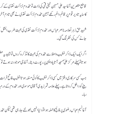
قاطع مقصرین آغا سید علی حسین نجفی قمی کی ذات تو مخدوم نزاکت نقوی کے 
کا سایہ تادیر قوم پر قائم دائم رکھے آمین مخدوم نزاکت نقوی نے بھی تادم 
شہید حق زہرا ؑ علامہ ناصر عباس اور مخدوم نزاکت نقوی کی محبت ضرب المثل تھ
جانے کس کی نظر لگ گئی ۔
اگر ایک ایک ذاکر خطیب واعظ سے مخدوم کی محبت کا تذکرہ کروں تو شاید یہ مضمو
ہوتا تو پہلے مرکز علی ؑ مسجد آتا یا واپسی پر رپورٹ دیتا۔آغا جی موجود نہ ہوتے تو
جب کسی سرکاری دفتر میں کسی ذاکر خطیب کا کوئی مسئلہ ہوتا خطیب فاتح فرات 
بیٹے کو داخل کروانا ہے ۔پہلے علامہ قمر زیدی آقای موسوی او ر مخدوم کے درمیا
رہا۔
آغا نسیم عباس رضوی پر فالج کا حملہ ہوا تو دنیا انہیں بھولنے جارہی تھی لی