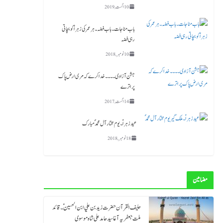
10 اگست, 2019
باب مناجات ۔باب فضہ ۔ ہر عمر کی زہرا ؑ کو بچاتی
رہی فضہ
10 نومبر, 2018
جشن آزادی ۔۔۔۔خدا کرے کہ مری ارض پاک
پر اترے
14 اگست, 2017
عید زہراؑ ۔ یوم مختار آل محمد ؐ مبارک
18 نومبر, 2018
مضامین
حلیف القرآن حضرت زید بن علي ابن الحسین ؑ ۔قائد
ملت جعفریہ آغا سید حامد علی شاہ موسوی