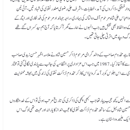
کی وارفتگی ، ذاکروں کی آمد ، خطابات، اشرف علی رضوی صفدر نقوی کی شہادتیں ،آئی ٹین
اوا عباس علی شاہ مرحوم آف دولتالہ کی بہادری ، راجہ جہانداد مرحوم کی فداکاری اور ایثار کے
 الفاظ بھی نقش ہیں جب انہوں نے ہمارے گھر آکر بتایا کہ آج ہم سید کسراں گئے تھے
 رگ و پے میں اترتی چلی جاتی تھیں ۔
کی شہادت کا دن عموما 3جمادی الثانی کو منایا جاتا ہے مخدوم صاحب کے والد گرامی مرحوم ذاکر حسین شاہ نے علامہ اظہر حسن زیدی صاحب
کے کہنے پر 13 جمادی الاول کو شاہ اللہ دتہ میں شہادت خاتون جنت ؑ کی مجلس و پرسے کا آغاز کیا۔ 1987میں جب اس عزاداری پر انتظامیہ کی جانب سے پابندی لگائی گئی تو مختار
سے اس جلوس کو برآمد کروایا اس کا ذکر مخدوم نزاکت نقوی کی زندگی میں ہمیشہ ممنونیت
سے انہیں کچھ عجیب پیار تھاجب کبھی کچھی کی ذاکری کی تاریخٰ مرتب ہوئی تو اس کے خدمتگاروں
 حسین شاہ بہل کے ساتھ مخدوم نزاکت نقوی کا عجب انداز کا یارانہ اور محبت تھی لوگ اس
ایک علیحدہ داستان ہے ۔