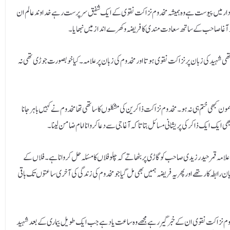
کردار میں پیوست ہے وہ ہمیشہ مخدوم نزاکت نقوی کے ایک شفیق سرپرست رہے خداوند عالم ان
آخر آغا صاحب کے ساتھ سعادت مندی کا فریضہ وکھرے انداز میں نبھایا۔
ی شہید کی زبان پر نزاکت نقوی ہوتا اور مخدوم کی زبان پر علامہ ۔ کیا خوبصورت جوڑی تھی نہ
ن کبھی ختم ہی نہ ہو ۔ مخدوم نزاکت ذاکرین کی مشکلوں کا ساتھی تھا مخدوم نے کہیں باہر جانا
 بھی ایک ایک ذاکر کی پریشانی مسائل بتاتا کہ آغا جی سے دعا کروانا امام ضامن لینا ۔
علامہ قمرحیدر زیدی صاحب کو گاڑی پر بٹھاتے کہ چلو فلاں کا مسئلہ حل کروانا ہے ۔فلاں کے
ن رابطہ کار تھے اور پھر یہ فریضہ ہمیں بھی مل گیا جو مخدوم کی زندگی کی آخری ساعتوں تک باقی
کن مخدوم نزاکت نقوی ان کے خبر گیر رہے مجھے وہ ساعت یاد ہے جب ایک طویل بیماری کے بعدشہید