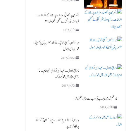
ذاکرین پر جھوٹی روایات پڑھنے کے الزامات ۔۔
آیۃ اللہ بشیر نجفی نے گتھی سلجھا دی!!!!
5 اکتوبر, 2017
مرکز مکتب تشیع تحریک نفاذفقہ جعفریہ کی پالیسی کا
محور بنیادی اصول
24 جولائی, 2017
9 ربیع الاول ۔۔ عید زہراؑ، تاجپوشی امام زمانہؑ
،جشن مختار آل محمدؐ مبارک
28 نومبر, 2017
نارتھمپٹن میں یورپ کی سب سے بڑی مجلس عزا
18 نومبر, 2018
یوم عرفہ :اللہ اپنے زائر سے پہلے حسینؑ کے زائر
پر نگاہ کرتا ہے