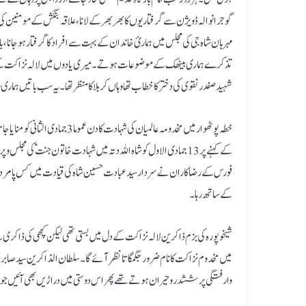
گوجرانوالہ ڈویژن سے گرفتاریوں کا بھر بھر کے لانا، علاقہ بنگش کے مومنین 
مہربان شاہ جی کی مجلس میں ہمارئ خاندان کے بہت سے افراد کا گرفتار ہو جانا، ب
تذکرے ہماری بیٹھک کے موضوعات ہوتے ۔ میری یادوں میں لالہ نزاکت کے وہ
شہید صفدر نقوی کی دختر کا خطاب تھا وہاں کربلا کا منظر تھا۔ یہ سب باتیں ہماری
خطہ پوٹھوار میں مخدومہ عالمیان 
فورس کے رضا کاران نے سردار سید عبادت حسین شاہ کی قیادت میں کس پامردی 
کے ساتھ رہا ۔
شیخوپورہ کی بزم ذاکرین لالہ نزاکت کے دل میں بستی تھی لیکن کچھی کی ذاکری 
میں مخدوم نزاکت کا نام ضرور جگمگاتا نظر آئے گا۔ سلطان الذاکرین سید صابر
وارفتگی پر ششدر و حیران ہوتے تھے پھر اس دوستی میں دراڑیں بھی آئیں جو 