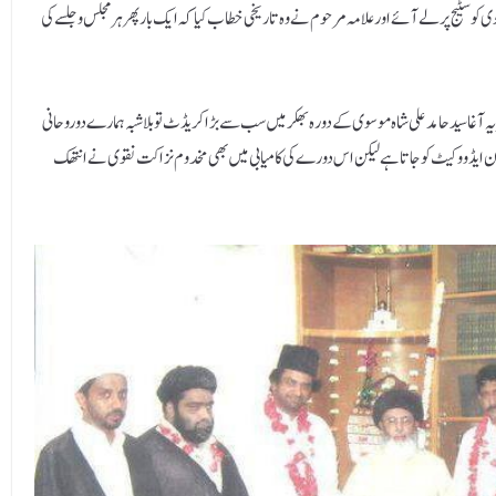
و سٹیج پر لے آئے اور علامہ مرحوم نے وہ تاریخی خطاب کیا کہ ایک بار پھر ہر مجلس و جلسے کی
یہ آغا سید حامد علی شاہ موسوی کے دورہ بھکر میں سب سے بڑا کریڈٹ تو بلا شبہ ہمارے دو روحانی
ید خان ایڈووکیٹ کو جاتا ہے لیکن اس دورے کی کامیابی میں بھی مخدوم نزاکت نقوی نے انتھک