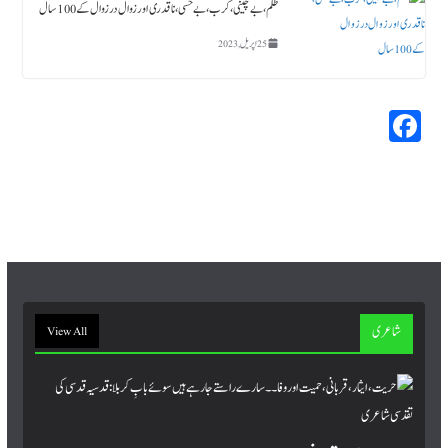
ظلم،بے چینی،کرب، بے حسی، ناقدری اور زوال در زوال کے 100سال
25 اپریل, 2023
Fa
ce
bo
ok
شاعری
View All