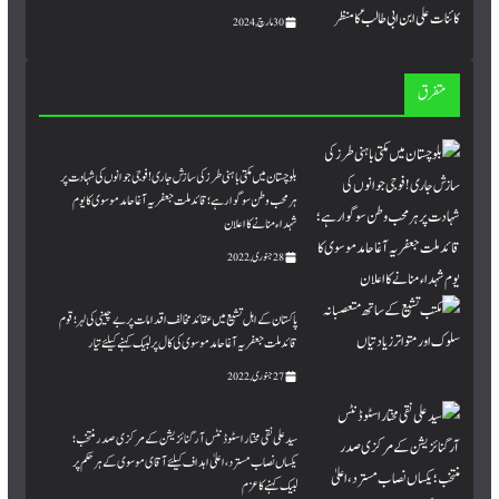
30 مارچ, 2024
متفرق
بلوچستان میں مکتی باہنی طرز کی سازش جاری ! فوجی جوانوں کی شہادت پر
ہر محب وطن سوگوارہے ؛ قائد ملت جعفریہ آغا حامد موسوی کا یوم
شہداء منانے کا اعلان
28 جنوری, 2022
پاکستان کے اہل تشیع میں عقائد مخالف اقدامات پر بے چینی کی لہر ؛ قوم
قائد ملت جعفریہ آغا حامد موسوی کی کال پر لبیک کہنے کیلئے تیار
27 جنوری, 2022
سید علی نقی مختار اسٹوڈنٹس آرگنائزیشن کے مرکزی صدر منتخب؛
یکساں نصاب مسترد،اعلیٰ اہداف کیلئے آقای موسوی کے ہر حکم پر
لبیک کہنے کا عزم