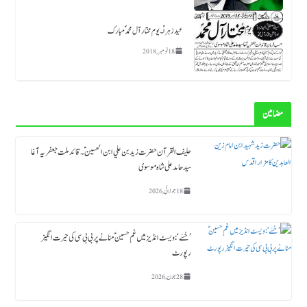
عید زہراؑ ۔ یوم مختار آل محمد ؐ مبارک
18 نومبر, 2018
مضامین
حلیف القرآن حضرت زید بن علي ابن الحسین ؑ ۔قائد ملت جعفریہ آغا
سید حامد علی شاہ موسوی
18 جولائی, 2026
’حُسَے‘: ویسٹ انڈیز میں غمِ حسینؑ منانے پر بی بی سی کی حیرت انگیز
رپورٹ
28 جون, 2026