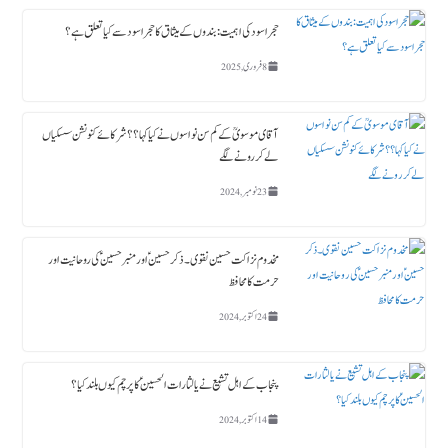
حجر اسود کی اہمیت : بندوں کے میثاق کا حجر اسود سے کیا تعلق ہے؟
8 فروری, 2025
آقای موسویؒ کے کم سن نواسوں نے کیا کہا ؟؟ شرکائے کنونشن سسکیاں
لے کر رونے لگے
23 نومبر, 2024
مخدوم نزاکت حسین نقوی ۔ ذکر حسین ؑ اور منبر حسین ؑ کی روحانیت اور
حرمت کا محافظ
24 اکتوبر, 2024
پنجاب کے اہل تشیع نے یا لثارات الحسینؑ کا پرچم کیوں بلند کیا ؟
14 اکتوبر, 2024