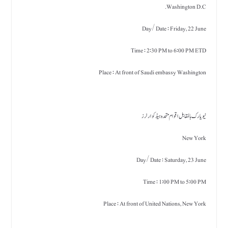
Washington D.C.
Day/ Date : Friday, 22 June
Time : 2:30 PM to 6:00 PM ETD
Place : At front of Saudi embassy Washington
نیویارک بالمقابل اقوام متحدہ ہیڈکوارٹرز
New York
Day/ Date : Saturday, 23 June
Time : 1:00 PM to 5:00 PM
Place : At front of United Nations, New York