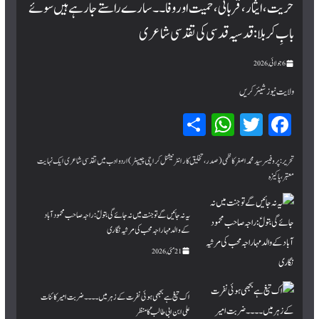
حریت، ایثار، قربانی، حمیت اور وفا۔۔ سارے راستے جا رہے ہیں سوئے
بابِ کربلا : قدسیہ قدسی کی تقدسی شاعری
6 جولائی, 2026
ولایت نیوز شیئر کریں
Sh
W
T
Fa
ar
hat
wi
ce
bo
tte
sA
e
تحریر:پروفیسر سید محمد اصغر کاظمی (صدر، تخلیق کار انٹرنیشنل کراچی چیپٹر) اردو ادب میں تقدسی شاعری ایک نہایت
معتبر، پاکیزہ
pp
r
ok
یہ نہ جائیں گے تو جنت میں نہ جائے گی بتولؑ: راجہ صاحب محمود آباد
کے والد مہاراجہ محب کی مرثیہ نگاری
21 مئی, 2026
اک تیغ ہے بجھی ہوئی نفرت کے زہر میں۔۔۔۔ ضربت امیر کائنات
علی ابن ابی طالبؑ کا منظر