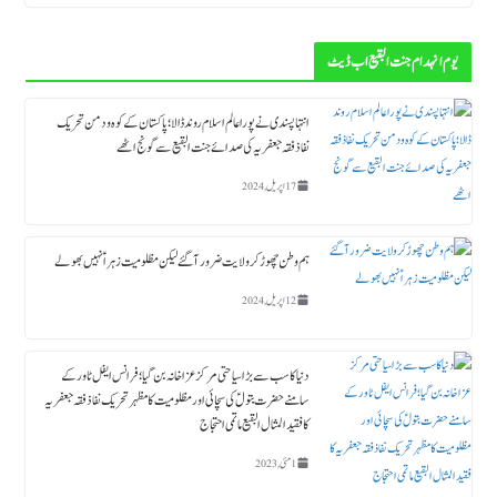
یوم انہدام جنت البقیع اب ڈیٹ
انتہاپسندی نے پورا عالم اسلام روند ڈالا؛ پاکستان کے کوہ و دمن تحریک
نفاذ فقہ جعفریہ کی صدائے جنت البقیع سے گونج اٹھے
17 اپریل, 2024
ہم وطن چھوڑ کر ولایت ضرور آگئے لیکن مظلومیت زہراؑ نہیں بھولے
12 اپریل, 2024
دنیا کا سب سے بڑا سیاحتی مرکز عزاخانہ بن گیا ؛ فرانس ایفل ٹاورکے
سامنے حضرت بتولؑ کی سچائی اور مظلومیت کا مظہر تحریک نفاذ فقہ جعفریہ
کا فقید المثال البقیع ماتمی احتجاج
1 مئی, 2023