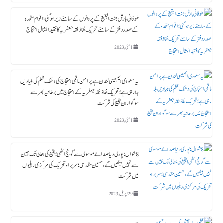
طوفانی بارش جنت البقیع کے پروانوں کے سامنے زیر ہوگئی ؛ اقوام متحدہ
کے صدردفتر کے سامنے تحریک نفاذ فقہ جعفریہ کا فقید المثال احتجاج
1 مئی, 2023
یہ سعودی ایمبیسی لندن ہے پرامن ماتمی احتجاج کی دھمک ظلم کی بنیادیں
ہلا رہی ہے؛ تحریک نفاذ فقہ جعفریہ کے احتجاج میں برطانیہ بھر سے
سوگواران بقیع کی شرکت
1 مئی, 2023
8 شوال : پوری دنیا صدائے موسوی سے گونج اٹھی ؛ بقیع کی بحالی تک چین
سے نہیں بیٹھیں گے، حسین مقدسی؛ سربراہ تحریک کی مرکزی ریلیوں
میں شرکت
29 اپریل, 2023