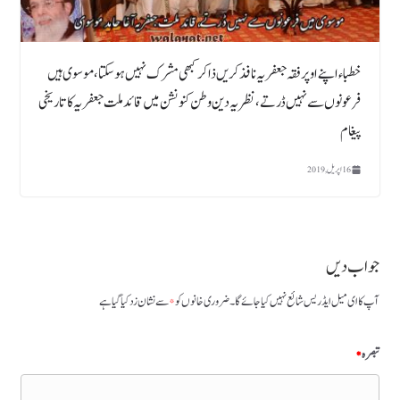
خطباء اپنے اوپر فقہ جعفریہ نافذ کریں ذاکر کبھی مشرک نہیں ہو سکتا، موسوی ہیں
فرعونوں سے نہیں ڈرتے، نظریہ دین و طن کنونشن میں قائد ملت جعفریہ کا تاریخی
پیغام
16 اپریل, 2019
جواب دیں
آپ کا ای میل ایڈریس شائع نہیں کیا جائے گا۔
ضروری خانوں کو
*
سے نشان زد کیا گیا ہے
تبصرہ
*