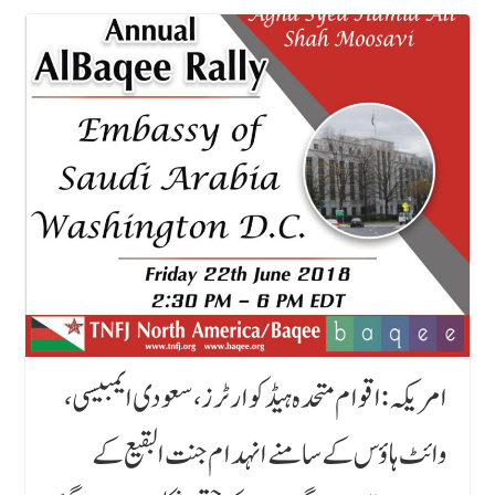
امریکہ : اقوام متحدہ ہیڈکوارٹرز ، سعودی ایمبیسی ،
وائٹ ہاؤس کے سامنے انہدام جنت البقیع کے