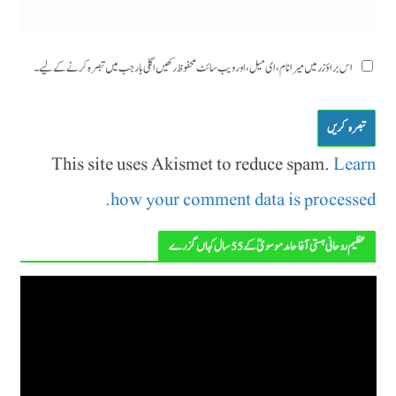
اس براؤزر میں میرا نام، ای میل، اور ویب سائٹ محفوظ رکھیں اگلی بار جب میں تبصرہ کرنے کےلیے۔
This site uses Akismet to reduce spam.
Learn
how your comment data is processed.
عظیم روحانی ہستی آغا حامد موسویؒ کے 55 سال کہاں گزرے