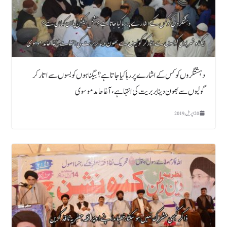
دہشتگروں کوکس کے اشارے پررہاکیاجاتاہے ؟ بیگناہوں کوبسوں سے اتارکر
گولیوں سے بھون دینابربریت کی انتہاہے، آغا حامد موسوی
20 اپریل, 2019