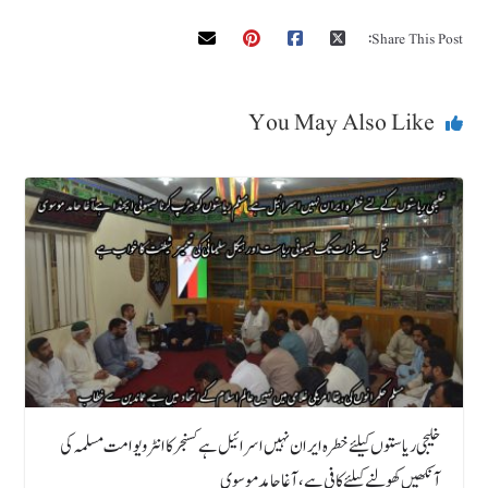
Share This Post:
You May Also Like
خلیجی ریاستوں کیلئےخطرہ ایران نہیں اسرائیل ہے کسنجر کا انٹرویو امت مسلمہ کی
آنکھیں کھولنے کیلئے کافی ہے، آغا حامد موسوی