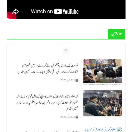
تازہ ترین
فتنہ الہندوستان و خوارج کے خلاف کامیابی کیلئے اہلِ قوم "دعائے اہل
الثغور” کی تلاوت کریں، سربراہ تحریکِ نفاذِ فقہِ جعفریہ علامہ آغا سید
حسین مقدسی
23 جولائی, 2026
مظلومِؑ کربلا کی عزاداری کو من پسند سانچوں میں ڈھالنے کے بجائے
سیرتِ زینبؑ و زین العابدینؑ کی اتباع کی جائے۔ علامہ آغا حسین
مقدسی
18 جولائی, 2026