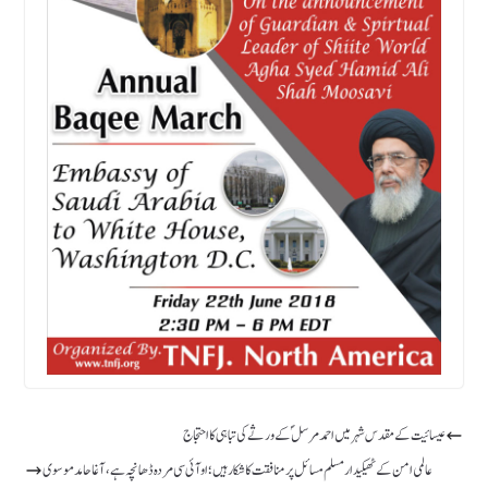
عیسائیت کے مقدس شہر میں احمد مرسلؐ کے ورثے کی تباہی کا احتجاج
عالمی امن کے ٹھیکیدار مسلم مسائل پر منافقت کا شکار ہیں؛اوآئی سی مردہ ڈھانچہ ہے، آغا حامد موسوی