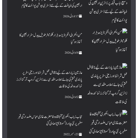
اربعین کی ضیافت کے لیے نئے ڈسٹری بیوشن پوائنٹ کا قیام
17 جولائی, 2026
من البحر الی النحر : ڈیڑھ ہزار کلومیٹر طویل پیدل سفر اربعین کا
آغاز ہو گیا
8 جولائی, 2026
عازمین زیارات کے لیے ناقابل عمل شرائط اور زمینی سفر پر
پابندی ختم کی جائے؛ علامہ مقدسی سے زائرین گروپ آرگنائزرز
نمائندہ وفد کی ملاقات
2 جولائی, 2026
حجاب زینب الکبری ؑ شہنشاہ وفا حضرت غازی عباس علمدار ؑ کی قبر
مطہرپر نئی چادر (کسوۃ ) چڑھا دی گئی
23 دسمبر, 2022