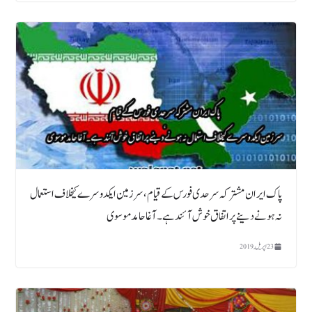
پاک ایران مشترکہ سرحدی فورس کے قیام ، سرزمین ایکدوسرے کیخلاف استعمال
نہ ہونے دینے پراتفاق خوش آئند ہے۔ آغاحامدموسوی
23 اپریل, 2019