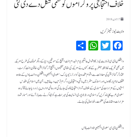
خلاف احتجاجی پروگراموں کو حتمی شکل دے دی گئی
17 جون, 2018
ولایت نیوز شیئر کریں
Sh
W
T
Fa
ar
hat
wi
ce
bo
tte
sA
e
واشنگٹن ڈی سی(ولایت نیوز) 8شوال عالمگیر یوم انہدام جنت البقیع کے موقع پر دنیا کے دیگر ممالک کی طرح امریکہ
میں بھی تحریک نفاذ فقہ جعفریہ کے کارکنوں نے امریکہ کی مقامی تنظیموں البقیع آرگنائزیشن، خاتون جنتؑ ٹرسٹ ،
pp
r
ok
مختارآرگنائزیشن کی معاونت سے اقوام متحدہ ہیڈکوارٹرز نیویارک ، سعودی ایمبیسی واشنگٹن ، وائٹ ہاوس کے علاوہ
مختلف امام بارگاہوں اور اسلامک سنٹرز میں ماتمی و احتجاجی پروگرام ترتیب دیئے ہیں ۔جن میں اسلام کی مقدس
ہستیوں کے مزارات کی مسماری کے خلاف آوا ز احتجاج بلند کی جائے گی اور عالمی اداروں پر زور دیا جائے گا کہ وہ
سعودی عرب کا پابند کریں کہ اسلامی ورثہ جو پوری انسانیت کی میراث ہےکو تباہ کرنے سے باز آئے اور مسمار شدہ
مزارات و مقامات کی عظمت رفتہ بحال کی جائے ۔
واشنگٹن ڈی سی سعودی ایمبیسی تا وائٹ ہاؤس