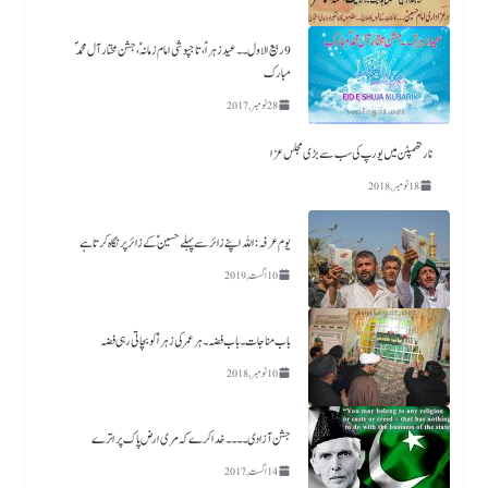
9 ربیع الاول ۔۔ عید زہراؑ، تاجپوشی امام زمانہؑ ،جشن مختار آل محمدؐ
مبارک
28 نومبر, 2017
نارتھمپٹن میں یورپ کی سب سے بڑی مجلس عزا
18 نومبر, 2018
یوم عرفہ :اللہ اپنے زائر سے پہلے حسینؑ کے زائر پر نگاہ کرتا ہے
10 اگست, 2019
باب مناجات ۔باب فضہ ۔ ہر عمر کی زہرا ؑ کو بچاتی رہی فضہ
10 نومبر, 2018
جشن آزادی ۔۔۔۔خدا کرے کہ مری ارض پاک پر اترے
14 اگست, 2017