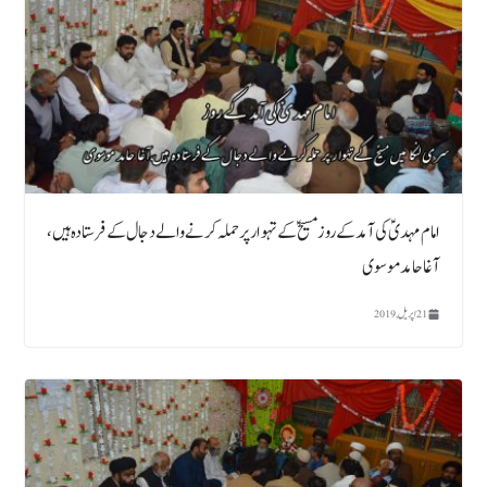
امام مہدیؑ کی آمد کے روز مسیحؑ کے تہوار پر حملہ کرنے والے دجال کے فرستادہ ہیں،
آغا حامد موسوی
21 اپریل, 2019