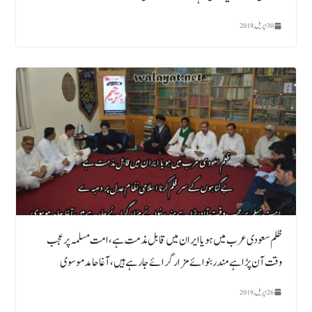
30 اپریل, 2019
ظلم سعودی عرب میں ہو یا ایران میں قابل مذمت ہے،امت مسلمہ پر عجب
وقت آن پڑا ہے مند ربنوائے مزار گرائے جارہے ہیں، آغا حامد موسوی
26 اپریل, 2019