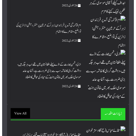
26 جنوری, 2022
ام الآئمہؑ کی آمد پر فرزندان زہراؑ کے حرمین پر منفرد جشن: زائرین کی
تواضع، مشاعرے کا اہتمام
25 جنوری, 2022
ازلی دشمن بھارت کے اڈے پہلے افغانستان میں تھے اب ہر جگہ ہیں،
دہشت گردی کا خاتمہ سب سے بڑی ضرورت ہے،آغاسید حامد
موسوی؛ ملک بھر میں خاتون جنت ؑ کے میلاد کی محافل کا انعقاد
24 جنوری, 2022
زیارات مقدسہ
View All
سخائے عباس (ع) کا دسترخوان وسیع: باب قبلہ پر زائرینِِ