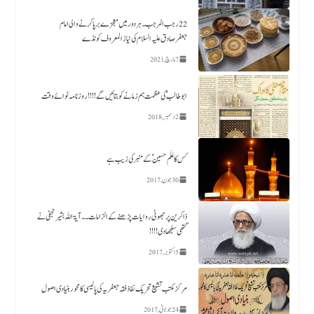
22رجب المرجب ۔ ہردور میں معجزے برپا کرنے والی امام
جعفرصادق علیہ السلام کی نیاز المعروف کونڈے
7 مارچ, 2021
ابو طالب ؑ کی عظمت ہم زمانے کو بتائیں گے !!!! روزنامہ نوائے وقت
2 دسمبر, 2018
کس کا عَلَم حسین ؑکے منبر کی زیب ہے​
30 جون, 2017
ذاکرین پر جھوٹی روایات پڑھنے کے الزامات ۔۔آیۃ اللہ بشیر نجفی نے
گتھی سلجھا دی!!!!
5 اکتوبر, 2017
مرکز مکتب تشیع تحریک نفاذفقہ جعفریہ کی پالیسی کا محور بنیادی اصول
24 جولائی, 2017