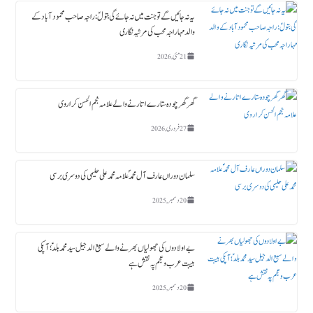
یہ نہ جائیں گے تو جنت میں نہ جائے گی بتولؑ: راجہ صاحب محمود آباد کے
والد مہاراجہ محب کی مرثیہ نگاری
21 مئی, 2026
گھر گھر چودہ ستارے اتارنے والے علامہ نجم الحسن کراروی
27 فروری, 2026
سلمان دوراں عارف آل محمدؐ علامہ محمد علی حلیمی کی دوسری برسی
20 دسمبر, 2025
بے اولادوں کی جھولیاں بھرنے والے سبع الدجیل سید محمد بلدؑ ؛ آپکی
ہیبت عرب و عجم پہ نقش ہے
20 دسمبر, 2025