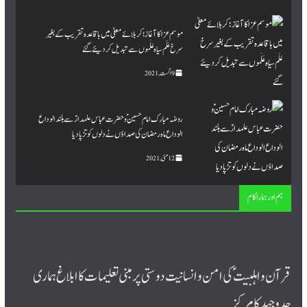
موسم عزا کا آغاز؛ کربلائے معلیٰ میں باقاعدہ تقریب کے بغیر
سرخ عَلَم سیاہ عَلَموں سے تبدیل کردیئے گئے
9 اگست, 2021
روضہ مبارک امام حسینؑ و حضرت عباس علمدارؑ سے بلند الوداع
الوداع ماہ رمضان کی صداؤں نے دلوں کو تڑپا دیا
12 مئی, 2021
ہم اور ہمارا کام
قرآن و اہلبیت ؑ کی امن و انسانیت دوستی پر مبنی تعلیمات کا ابلاغ ہماری
جدوجہد کا مرکز