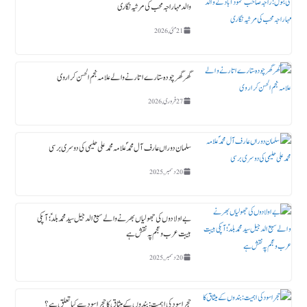
والد مہاراجہ محب کی مرثیہ نگاری
21 مئی, 2026
گھر گھر چودہ ستارے اتارنے والے علامہ نجم الحسن کراروی
27 فروری, 2026
سلمان دوراں عارف آل محمدؐ علامہ محمد علی حلیمی کی دوسری برسی
20 دسمبر, 2025
بے اولادوں کی جھولیاں بھرنے والے سبع الدجیل سید محمد بلدؑ ؛ آپکی
ہیبت عرب و عجم پہ نقش ہے
20 دسمبر, 2025
حجر اسود کی اہمیت : بندوں کے میثاق کا حجر اسود سے کیا تعلق ہے؟