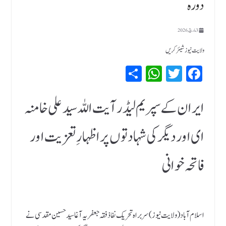
دورہ
3 مارچ, 2026
ولایت نیوز شیئر کریں
Sh
W
T
Fa
ar
hat
wi
ce
e
sA
tte
bo
ایران کے سپریم لیڈر آیت اللہ سید علی خامنہ
pp
r
ok
ای اور دیگر کی شہادتوں پر اظہارِ تعزیت اور
فاتحہ خوانی
اسلام آباد (ولایت نیوز ) سربراہ تحریک نفاذ فقہ جعفریہ آغا سید حسین مقدسی نے