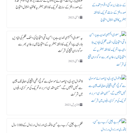
طوفانی بارش جنت البقیع کے پروانوں کے سامنے زیر ہوگئی ؛ اقوام متحدہ
کے صدردفتر کے سامنے تحریک نفاذ فقہ جعفریہ کا فقید المثال احتجاج
1 مئی, 2023
یہ سعودی ایمبیسی لندن ہے پرامن ماتمی احتجاج کی دھمک ظلم کی بنیادیں
ہلا رہی ہے؛ تحریک نفاذ فقہ جعفریہ کے احتجاج میں برطانیہ بھر سے
سوگواران بقیع کی شرکت
1 مئی, 2023
8 شوال : پوری دنیا صدائے موسوی سے گونج اٹھی ؛ بقیع کی بحالی تک چین
سے نہیں بیٹھیں گے، حسین مقدسی؛ سربراہ تحریک کی مرکزی ریلیوں
میں شرکت
29 اپریل, 2023
ظلم،بے چینی،کرب، بے حسی، ناقدری اور زوال در زوال کے 100سال