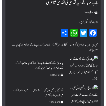
بابِ کربلا : قدسیہ قدسی کی تقدسی شاعری
6 جولائی, 2026
ولایت نیوز شیئر کریں
Sh
W
T
Fa
ar
hat
wi
ce
bo
tte
sA
e
تحریر:پروفیسر سید محمد اصغر کاظمی (صدر، تخلیق کار انٹرنیشنل کراچی چیپٹر) اردو ادب میں تقدسی شاعری ایک نہایت
معتبر، پاکیزہ
pp
r
ok
یہ نہ جائیں گے تو جنت میں نہ جائے گی بتولؑ: راجہ صاحب محمود آباد
کے والد مہاراجہ محب کی مرثیہ نگاری
21 مئی, 2026
اک تیغ ہے بجھی ہوئی نفرت کے زہر میں۔۔۔۔ ضربت امیر کائنات
علی ابن ابی طالبؑ کا منظر
30 مارچ, 2024