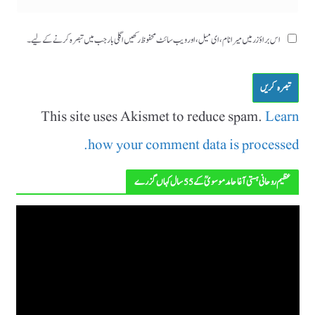
اس براؤزر میں میرا نام، ای میل، اور ویب سائٹ محفوظ رکھیں اگلی بار جب میں تبصرہ کرنے کےلیے۔
This site uses Akismet to reduce spam.
Learn
how your comment data is processed.
عظیم روحانی ہستی آغا حامد موسویؒ کے 55 سال کہاں گزرے