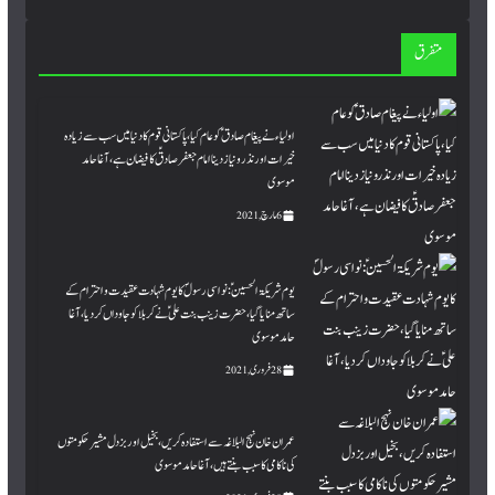
متفرق
اولیا ء نے پیغام صادق ؑ کو عام کیا،پاکستانی قوم کا دنیا میں سب سے زیادہ
خیرات اور نذرو نیاز دینا امام جعفر صادقؑ کافیضان ہے ، آغا حامد
موسوی
6 مارچ, 2021
یوم شریکۃ الحسینؑ: نواسی رسولؐ کا یوم شہادت عقیدت و احترام کے
ساتھ منایا گیا، حضرت زینب بنت علی ؑ نے کربلا کو جاوداں کردیا، آغا
حامد موسوی
28 فروری, 2021
عمران خان نہج البلاغہ سے استفادہ کریں، بخیل اور بزدل مشیرحکومتوں
کی ناکامی کا سبب بنتے ہیں،آغا حامد موسوی