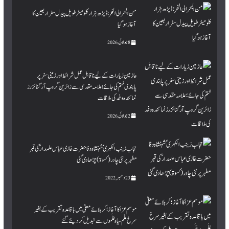
من البحر الی النحر : ڈیڑھ ہزار کلومیٹر طویل پیدل سفر اربعین کا
آغاز ہو گیا
8 جولائی, 2026
عازمین زیارات کے لیے ناقابل عمل شرائط اور زمینی سفر پر
پابندی ختم کی جائے؛ علامہ مقدسی سے زائرین گروپ آرگنائزرز
نمائندہ وفد کی ملاقات
2 جولائی, 2026
حجاب زینب الکبری ؑ شہنشاہ وفا حضرت غازی عباس علمدار ؑ کی قبر
مطہرپر نئی چادر (کسوۃ ) چڑھا دی گئی
23 دسمبر, 2022
موسم عزا کا آغاز؛ کربلائے معلیٰ میں باقاعدہ تقریب کے بغیر
سرخ عَلَم سیاہ عَلَموں سے تبدیل کردیئے گئے