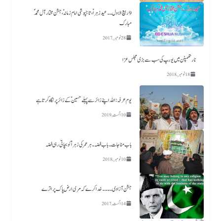
9 ربیع الاول ۔۔ عید زہراؑ، تاجپوشی امام زمانہؑ ،جشن مختار آل محمدؐ
مبارک
28 نومبر, 2017
نارتھمپٹن میں یورپ کی سب سے بڑی مجلس عزا
18 نومبر, 2018
یوم عرفہ :اللہ اپنے زائر سے پہلے حسینؑ کے زائر پر نگاہ کرتا ہے
10 اگست, 2019
باب مناجات ۔باب فضہ ۔ ہر عمر کی زہرا ؑ کو بچاتی رہی فضہ
10 نومبر, 2018
جشن آزادی ۔۔۔۔خدا کرے کہ مری ارض پاک پر اترے
14 اگست, 2017