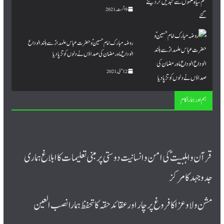
9 اگست, 2021
روضہ مبارک امام حسینؑ و حضرت عباس علمدارؑ سے بلند الوداع
الوداع ماہ رمضان کی صداؤں نے دلوں کو تڑپا دیا
12 مئی, 2021
ہم اور ہمارا کام
قرآن و اہلبیت ؑ کی امن و انسانیت دوستی پر مبنی تعلیمات کا ابلاغ ہماری
جدوجہد کا مرکز
مشن ولا و عزا کا فروغ پرچار اورعقائد حقہ کا تحفظ ہمارا نصب العین