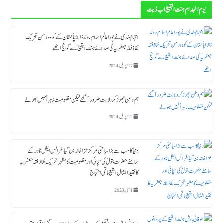
یوم انہدام جنت البقیع اب ڈیٹ
انتہاپسندی نے پورا عالم اسلام روند ڈالا؛ پاکستان کے کوہ و دمن تحریک
نفاذ فقہ جعفریہ کی صدائے جنت البقیع سے گونج اٹھے
17 اپریل, 2024
ہم وطن چھوڑ کر ولایت ضرور آگئے لیکن مظلومیت زہراؑ نہیں بھولے
12 اپریل, 2024
دنیا کا سب سے بڑا سیاحتی مرکز عزاخانہ بن گیا ؛ فرانس ایفل ٹاورکے
سامنے حضرت بتولؑ کی سچائی اور مظلومیت کا مظہر تحریک نفاذ فقہ جعفریہ
کا فقید المثال البقیع ماتمی احتجاج
1 مئی, 2023