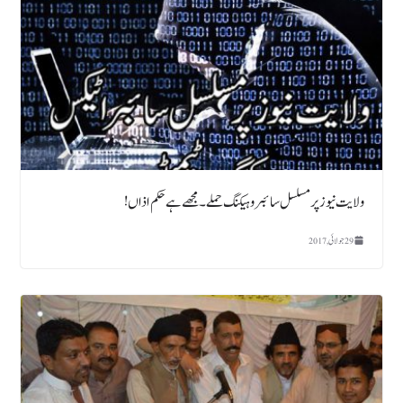
ولایت نیوز پر مسلسل سائبر و ہیکنگ حملے ۔ مجھے ہے حکم اذاں !
29 جولائی, 2017