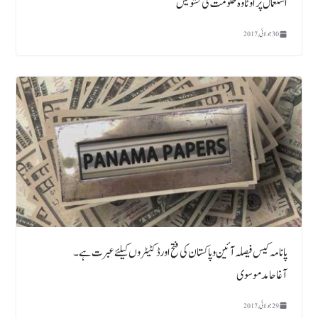
استعمال پر اوٹاوہ حکومت کی تشویش
30 جولائی, 2017
پانامہ کیس فیصلہ آئین وپاکستان کی فتح اورڈکٹیٹروں کیلئے عبرت ہے۔
آغاحامدموسوی
29 جولائی, 2017