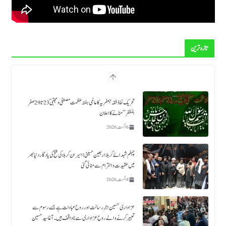
تازہ ترین
تحریک نفاذ فقہ جعفریہ کا عالمی ہفتہ عظمت مصطفی ومجتبیٰؑ 23 تا29صفر
المظفر’’ منانے کا اعلان
6 اگست, 2026
چہلم شہدائے کربلا اربعین حسینی؛ اسیران کربلا کی فتح کی یادگار دنیا بھر
میں عقیدت و احترام سے منائی گئی
4 اگست, 2026
عزاداری حسین اجرِ رسالت اور روح عبادات ہے جسے رسوم سے
تعبیر کرنے والے روح عزاداری سے ناواقف ہیں۔ آغا سید حسین
مقدسی
30 جولائی, 2026