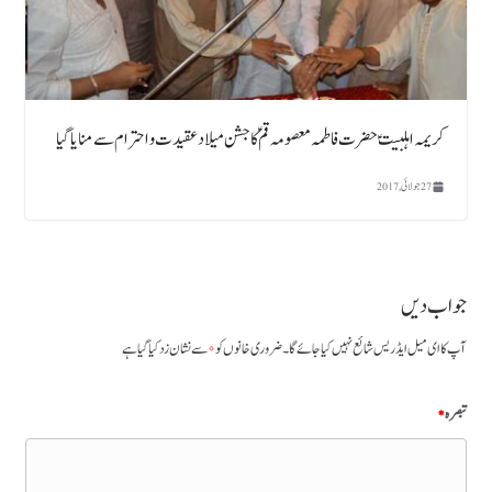
کریمہ اہلبیتؑ حضرت فاطمہ معصومہ قم ؑ کا جشن میلاد عقیدت و احترام سے منایا گیا
27 جولائی, 2017
جواب دیں
آپ کا ای میل ایڈریس شائع نہیں کیا جائے گا۔
ضروری خانوں کو
*
سے نشان زد کیا گیا ہے
تبصرہ
*