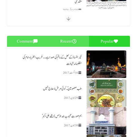
حکومت ملک بھر میں چہلم شہدائےؑ کربلا کے موقع پر خصوصی انتظامات کرے اور سیکیورٹی کو یقینی بنایا جائے،
علامہ حسین مقدسی
28 جولائی, 2026
فتنہ الہندوستان و خوارج کے خلاف کامیابی کیلئے اہلِ قوم "دعائے اہل الثغور” کی تلاوت کریں، سربراہ تحریکِ
Comment
Recent
Popular
نفاذِ فقہِ جعفریہ علامہ آغا سید حسین مقدسی
23 جولائی, 2026
خیرالنساءؑ کے لعل کے ماتم کی صدا ہے۔۔ غریب الغرباء امام کی
مظلومانہ شہادت
مظلومِؑ کربلا کی عزاداری کو من پسند سانچوں میں ڈھالنے کے بجائے سیرتِ زینبؑ و زین العابدینؑ کی اتباع کی
16 اگست, 2017
جائے۔ علامہ آغا حسین مقدسی
18 جولائی, 2026
طب معصومین ؑ۔کوئی مرض لا علاج نہیں
29 جون, 2017
دفاعی معاہدے میں تمام مسلم ممالک کو شامل کیا جائے، ترکیہ کی
شمولیت احسن اقدام،علامہ آغا سید حسین مقدسی
ہم صورتِ محبوبِ خدا(ص) تھے علی اکبر ​ؑ
7 اگست, 2026
30 جون, 2017