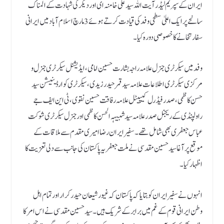
ایران کے سپریم لیڈر آیت اللہ سید علی خامنہ ای اور دیگر کی شہادت کے المناک
سانحے پر ایک اعلیٰ سطحی وفد کی قیادت کرتے ہوئے 3 مارچ اسلام آباد میں ایرانی
سفارتخانے کا خصوصی دورہ کیا۔
وفد میں سیکرٹری جنرل علامہ راجہ بشارت حسین امامی، ایڈیشنل سیکرٹری جنرل و
مرکزی سیکرٹری اطلاعات علامہ سید قمر حیدر زیدی، سیکرٹری کوارڈینیشن سید
حسن کاظمی، صدر فیڈرل کیپیٹل علامہ رفاقت حسین نقوی، ٹی این ایف جے
راولپنڈی کے ریجنل صدر علامہ سید شبیہہ الحسن کاظمی اور جنرل سیکرٹری شوکت
عباس جعفری بھی شامل تھے۔ سفیر ایران رضا امیری مقدم سے ملاقات کے
موقع پر آغا سید حسین مقدسی نے ملت جعفریہ پاکستان کی جانب سے دلی تعزیت کا
اظہار کیا۔
انہوں نے سفیر ایران کو بتایا کہ پاکستان کہ غیور شیعان حیدر کرار اور تمام اہل
وطن ایرانی قوم کے غم میں برابر کے شریک ہیں۔ سید حسین مقدسی نے اس امر کا