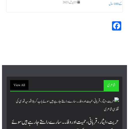
25 اپریل, 2023
Fa
ce
bo
ok
شاعری
View All
حریت، ایثار، قربانی، حمیت اور وفا۔۔ سارے راستے جا رہے ہیں سوئے