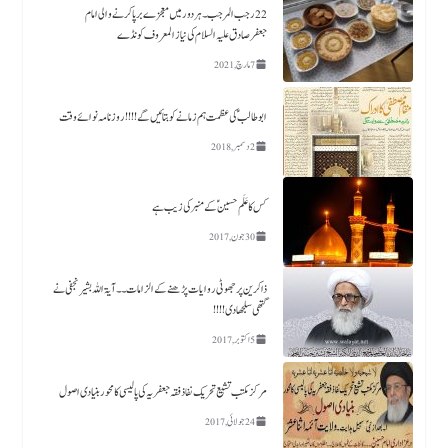
22رجب المرجب ۔ ہردور میں معجزے برپا کرنے والی امام
جعفرصادق علیہ السلام کی نیاز المعروف کونڈے
7 مارچ, 2021
ابو طالب ؑ کی عظمت ہم زمانے کو بتائیں گے !!!! روزنامہ نوائے وقت
2 دسمبر, 2018
کس کا عَلَم حسین ؑکے منبر کی زیب ہے​
30 جون, 2017
ذاکرین پر جھوٹی روایات پڑھنے کے الزامات ۔۔آیۃ اللہ بشیر نجفی نے
گتھی سلجھا دی!!!!
5 اکتوبر, 2017
مرکز مکتب تشیع تحریک نفاذفقہ جعفریہ کی پالیسی کا محور بنیادی اصول
24 جولائی, 2017