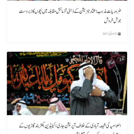
ضروریات مذہب :مختار جنریشن کےذہنی آزمائش مقابلہ میں بچوں کا زبردست
جوش خروش
31 جولائی, 2017
العوامیہ کی شیعہ آبادی کے خلاف آپریشن جاری ؛ کینیڈین بکتر بند گاڑیوں کے