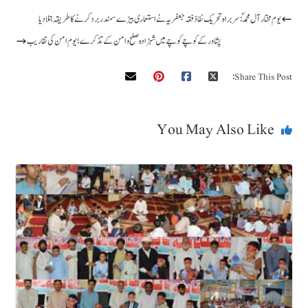
یوم مختار آل محمد ؐ : سربراہ تحریک نفاذ فقہ جعفریہ نے استعماری بیڑے سمندر برد کرنے کا طریقہ بتلا دیا
پشاور کے کوچے کوچے میں شہزادہ صلح و امن کےتذکرے ؛ یوم امن کی تقاریب
Share This Post:
You May Also Like