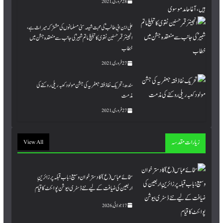
28 فروری, 2021
علی ابن ابی طالب ؑ کی محبت شیعہ سنی مسلمانوں کی مشترکہ میراث ہے ،
انجینئر قمر حسنین نقوی کا تبلیغ ماتم شبیرؑ کی جانب سے منعقدہ جشن میں
خطاب
27 فروری, 2021
سندھ: تحریک نفاذ فقہ جعفریہ کی جشن مولود کعبہ ریلی روکنے کی
مذمت
27 فروری, 2021
زیارات مقدسہ
View All
سخائے عباس (ع) کا دسترخوان وسیع: باب قبلہ پر زائرینِِ
اربعین کی ضیافت کے لیے نئے ڈسٹری بیوشن پوائنٹ کا قیام
17 جولائی, 2026