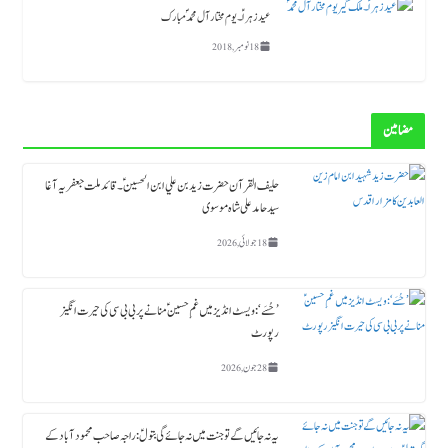
عید زہراؑ ۔ یوم مختار آل محمد ؐ مبارک
18 نومبر, 2018
مضامین
حلیف القرآن حضرت زید بن علي ابن الحسین ؑ ۔قائد ملت جعفریہ آغا
سید حامد علی شاہ موسوی
18 جولائی, 2026
’حُسَے‘: ویسٹ انڈیز میں غمِ حسینؑ منانے پر بی بی سی کی حیرت انگیز
رپورٹ
28 جون, 2026
یہ نہ جائیں گے تو جنت میں نہ جائے گی بتولؑ: راجہ صاحب محمود آباد کے