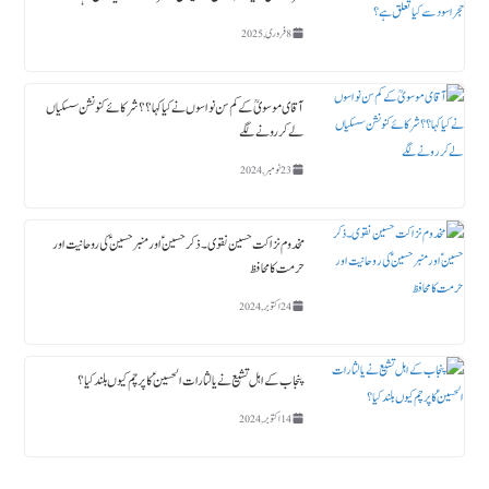
8 فروری, 2025
آقای موسویؒ کے کم سن نواسوں نے کیا کہا ؟؟ شرکائے کنونشن سسکیاں
لے کر رونے لگے
23 نومبر, 2024
مخدوم نزاکت حسین نقوی ۔ ذکر حسین ؑ اور منبر حسین ؑ کی روحانیت اور
حرمت کا محافظ
24 اکتوبر, 2024
پنجاب کے اہل تشیع نے یا لثارات الحسینؑ کا پرچم کیوں بلند کیا ؟
14 اکتوبر, 2024