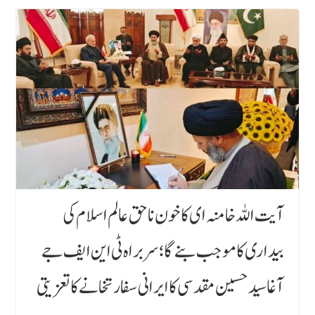
آیت اللہ خامنہ ای کا خون ناحق عالم اسلام کی
بیداری کا موجب بنے گا؛ سربراہ ٹی این ایف جے
آغا سید حسین مقدسی کا ایرانی سفارتخانے کا تعزیتی