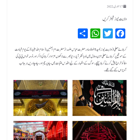
17 جنوری, 2022
ولایت نیوز شیئر کریں
Sh
W
T
Fa
ar
hat
wi
ce
bo
tte
sA
e
کربلائے معلی (ولایت نیوز ) سیدۃ الوفاء مادرحضرت عباس علمدارؑ حضرت ام البنین (سلام اللہ علیہا) کے یوم شہادت
کے موقع پر کربلائے معلی حزن و ملال میں ڈوبا نظر آیا ۔ دنیا بھر سے لاکھوں عزادار کربلا کی ذاکر اور نوحہ خواں بی بی کی
pp
r
ok
وفا کو خراج پیش کرنے کربلا پہنچے۔ سوگ کے اظہار کے لیے مقدس عتبات میں سیاہ پرچم اور سیاہ چادریں ہر جانب
آویزاں کئے گئے تھے۔