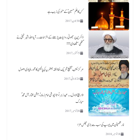
کس کا عَلَم حسین ؑکے منبر کی زیب ہے​
30 جون, 2017
ذاکرین پر جھوٹی روایات پڑھنے کے الزامات ۔۔آیۃ اللہ بشیر نجفی نے
گتھی سلجھا دی!!!!
5 اکتوبر, 2017
مرکز مکتب تشیع تحریک نفاذفقہ جعفریہ کی پالیسی کا محور بنیادی اصول
24 جولائی, 2017
9 ربیع الاول ۔۔ عید زہراؑ، تاجپوشی امام زمانہؑ ،جشن مختار آل محمدؐ
مبارک
28 نومبر, 2017
نارتھمپٹن میں یورپ کی سب سے بڑی مجلس عزا
18 نومبر, 2018