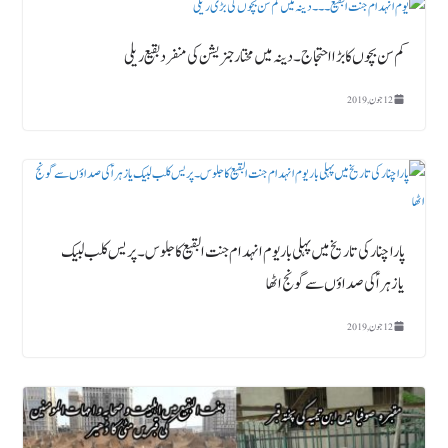
کم سن بچوں کا بڑا احتجاج ۔دینہ میں مختارجنریشن کی منفرد بقیع ریلی
12 جون, 2019
پاراچنار کی تاریخ میں پہلی بار یوم انہدام جنت البقیع کا جلوس۔پریس کلب لبیک
یازہراؑ کی صداؤں سے گونج اٹھا
12 جون, 2019