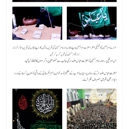
عزائے ام البنین ؑ کا تمثیلی منظر: حضرت ام البنینؑ اپنے بیٹوں اور امام حسین ؑ کی قبریں بناتیں پھر اپنے بیٹوں کی قبریں مٹا کر فرزند
زہرا ؑ امام حسین کی قبر پر گریہ کرتیں
اس موقع پر روضہ امام حسین ؑ و حضرت عباس علمدار ؑ کی جانب سے خصوصی پروگراموں کا انعقاد کیا گیا ۔
حضرت عباس علمدار ؑ کے روضہ پر دنیائے عرب کے عظیم نوحہ خواں باسم الکربلائی کے ماتمی نوحوں پر کربلا کے درو
دیوار بھی ماتم میں مصروف نظر آئے ۔