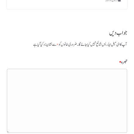
5 جون, 2019
جواب دیں
آپ کا ای میل ایڈریس شائع نہیں کیا جائے گا۔
ضروری خانوں کو
*
سے نشان زد کیا گیا ہے
تبصرہ
*