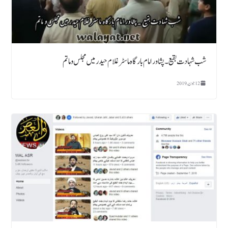
شب شہادت بقیع ۔ پشاور امام بارگاہ ماسٹر غلام حیدر میں مجلس و ماتم
12 جون, 2019