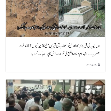
ابن تیمیہ کی قبر پختہ’ اولاد نبیؐ و اصحاب ؓ کی قبریں مٹی کا ڈھیر کیوں ؟ قائد ملت
جعفریہ نے انہدام جنت البقیع کی مکروہ سازش کا پردہ چاک کردیا
12 جون, 2019