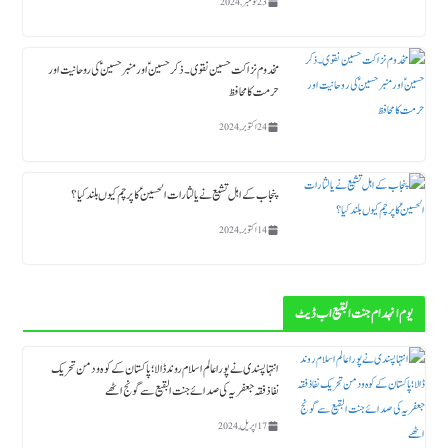
23 نومبر, 2024
مخدوم نزاکت حسین نقوی ۔ ذکر حسین ؑ اور منبر حسین ؑ کی روحانیت اور
حرمت کا محافظ
24 اکتوبر, 2024
پنجاب کے اہل تشیع نے یا لثارات الحسینؑ کا پرچم کیوں بلند کیا ؟
14 اکتوبر, 2024
یوم انہدام جنت البقیع اب ڈیٹ
انتہاپسندی نے پورا عالم اسلام روند ڈالا؛ پاکستان کے کوہ و دمن تحریک
نفاذ فقہ جعفریہ کی صدائے جنت البقیع سے گونج اٹھے
17 اپریل, 2024