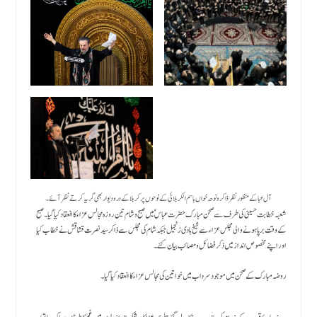
آل عبا کے منظور نظر ذاکر و نوحہ خواں باسم الکربلائی کے نوحوں پر کربلا کے درو دیوار بھی گریہ کرتے نظر آئے ۔
شعبہ خطابت حسینی کی طرف سے صحن مبارک حضرت عباس ؑ میں صبح وشام تین روزہ مجالس عزاء کا انعقاد کیا گیا۔ صبح
کے وقت برپا ہونے والی مجلس عزاء سے شیخ ہادی زنجیل جبکہ شام کی مجلس سے ذاکر سید نصرت قشاقش نے خطاب کیا
اور اپنے مخصوص انداز میں ذکر فضا ئل و مصائب بیان کئے ۔
روضہ مبارک کے صحن میں موجود سرداب میں خواتین کی مجالس عزاء کا انعقاد کیا گیا۔