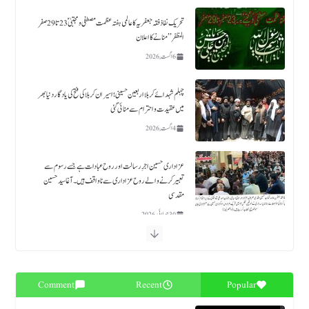
چہلم شہدائے کربلا اربعین حسینی؛ اسیران کربلا کی فتح کی یادگار دنیا بھر
میں عقیدت و احترام سے منائی گئی
4 اگست, 2026
عزاداری حسین اجرِ رسالت اور روح عبادات ہے جسے رسوم سے
تعبیر کرنے والے روح عزاداری سے ناواقف ہیں۔ آغا سید حسین
مقدسی
30 جولائی, 2026
حکومت ملک بھر میں چہلم شہدائےؑ کربلا کے موقع پر خصوصی انتظامات کرے اور سیکیورٹی کو یقینی بنایا جائے،
علامہ حسین مقدسی
28 جولائی, 2026
فتنہ الہندوستان و خوارج کے خلاف کامیابی کیلئے اہلِ قوم "دعائے اہل الثغور” کی تلاوت کریں، سربراہ تحریکِ
نفاذِ فقہِ جعفریہ علامہ آغا سید حسین مقدسی
Comment
Recent
Popular
23 جولائی, 2026