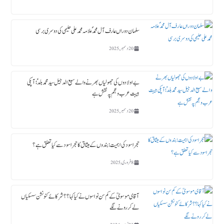
سلمان دوراں عارف آل محمدؐ علامہ محمد علی حلیمی کی دوسری برسی
20 دسمبر, 2025
بے اولادوں کی جھولیاں بھرنے والے سبع الدجیل سید محمد بلدؑ ؛ آپکی
ہیبت عرب و عجم پہ نقش ہے
20 دسمبر, 2025
حجر اسود کی اہمیت : بندوں کے میثاق کا حجر اسود سے کیا تعلق ہے؟
8 فروری, 2025
آقای موسویؒ کے کم سن نواسوں نے کیا کہا ؟؟ شرکائے کنونشن سسکیاں
لے کر رونے لگے