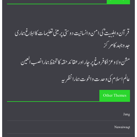
قرآن و اہلبیت ؑ کی امن و انسانیت دوستی پر مبنی تعلیمات کا ابلاغ ہماری
جدوجہد کا مرکز
مشن ولا و عزا کا فروغ پرچار اورعقائد حقہ کا تحفظ ہمارا نصب العین
عالم اسلام کی وحدت و اخوت ہمارا نظریہ
Other Themes
Jang
Nawaiwaqt