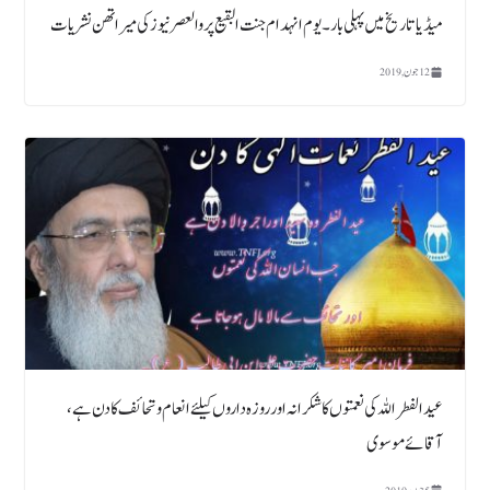
میڈیا تاریخ میں پہلی بار ۔ یوم انہدام جنت البقیع پر والعصر نیوز کی میرا تھن نشریات
12 جون, 2019
عید الفطر اللہ کی نعمتوں کاشکرانہ اور روزہ داروں کیلئے انعام و تحائف کا دن ہے ،
آقائے موسوی