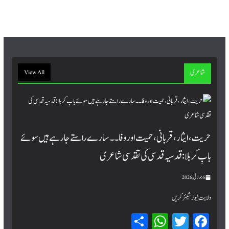
ok
شاعری
View All
حریت، ایثار، قربانی، حمیت اور وفا۔۔ سارے راستے جا رہے ہیں سوئے
بابِ کربلا : قدسیہ قدسی کی تقدسی شاعری
6 جولائی, 2026
ولایت نیوز شیئر کریں
Sh
W
T
Fa