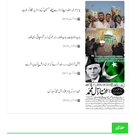
یوم عرفہ :اللہ اپنے زائر سے پہلے حسینؑ کے زائر پر نگاہ کرتا ہے
10 اگست, 2019
باب مناجات ۔باب فضہ ۔ ہر عمر کی زہرا ؑ کو بچاتی رہی فضہ
10 نومبر, 2018
جشن آزادی ۔۔۔۔خدا کرے کہ مری ارض پاک پر اترے
14 اگست, 2017
عید زہراؑ ۔ یوم مختار آل محمد ؐ مبارک
18 نومبر, 2018
مضامین