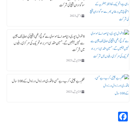
سوگواران بقیع کی شرکت
1 مئی, 2023
8 شوال : پوری دنیا صدائے موسوی سے گونج اٹھی ؛ بقیع کی بحالی تک چین
سے نہیں بیٹھیں گے، حسین مقدسی؛ سربراہ تحریک کی مرکزی ریلیوں
میں شرکت
29 اپریل, 2023
ظلم،بے چینی،کرب، بے حسی، ناقدری اور زوال در زوال کے 100سال
25 اپریل, 2023
Fa
ce
bo