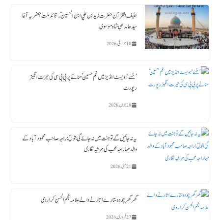
حلیف القرآن حضرت زید بن علي ابن الحسین ؑ ۔قائد ملت جعفریہ آغا
سید حامد علی شاہ موسوی
18 جولائی, 2026
’حُسَے‘: ویسٹ انڈیز میں غمِ حسینؑ منانے پر بی بی سی کی حیرت انگیز
رپورٹ
28 جون, 2026
یہ نہ جائیں گے تو جنت میں نہ جائے گی بتولؑ: راجہ صاحب محمود آباد کے
والد مہاراجہ محب کی مرثیہ نگاری
21 مئی, 2026
گھر گھر چودہ ستارے اتارنے والے علامہ نجم الحسن کراروی
27 فروری, 2026