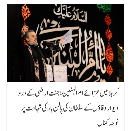
کربلا میں عزائے ام البنینؑ؛ جنت ارضی کے درو
دیوار وفاؤں کے سلطان کی پالن ہار کی شہادت پر
نوحہ کناں