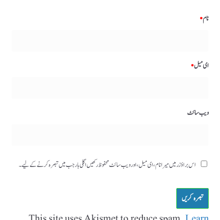
نام
*
ای میل
*
ویب‌ سائٹ
اس براؤزر میں میرا نام، ای میل، اور ویب سائٹ محفوظ رکھیں اگلی بار جب میں تبصرہ کرنے کےلیے۔
This site uses Akismet to reduce spam.
Learn