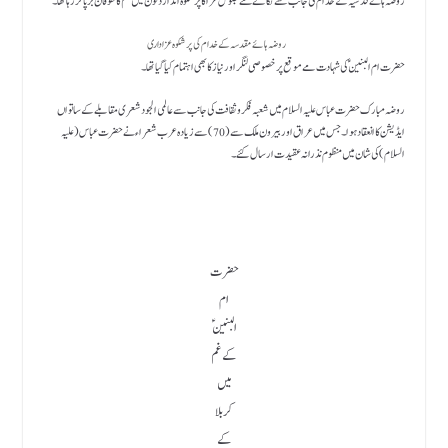
روضہ ہائے قدسیہ کے خدام کی جانب سے نکالے گئے جلوس عزا کا پر شکوہ انداز دلون میں غم کا طوفان برپا کررہا تھا۔
روضہ ہائے مقدسہ کے خدام کی پرشکوہ عزاداری
حضرت ام البنین ؑ کی شہادت مے موقع پر خصوصی لنگر اور نیاز کا بھی اہتمام کیا گیا تھا۔
روضہ مبارک حضرت عباس علیہ السلام میں شعبہ فکرو ثقافت کی جانب سے عالمی الجود شعری مقابلے کے ساتواں
ایڈیشن کا انعقاد ہوا۔ جس میں عراق اور بیرون ملک سے (70) سے زیادہ عرب شعراء نے حضرت عباس(علیہ
السلام) کی شان میں منظوم نذرانہ عقیدت ارسال کئے ۔
حضرت
ام
البنین ؑ
کے غم
میں
کربلا
کے