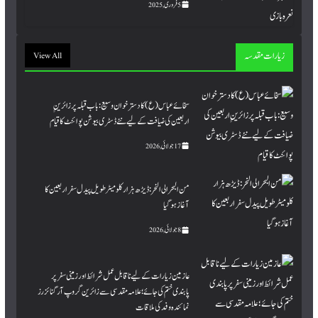
5 فروری, 2025
زیارات مقدسہ
View All
سخائے عباس (ع) کا دسترخوان وسیع: باب قبلہ پر زائرینِِ
اربعین کی ضیافت کے لیے نئے ڈسٹری بیوشن پوائنٹ کا قیام
17 جولائی, 2026
من البحر الی النحر : ڈیڑھ ہزار کلومیٹر طویل پیدل سفر اربعین کا
آغاز ہو گیا
8 جولائی, 2026
عازمین زیارات کے لیے ناقابل عمل شرائط اور زمینی سفر پر
پابندی ختم کی جائے؛ علامہ مقدسی سے زائرین گروپ آرگنائزرز
نمائندہ وفد کی ملاقات