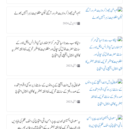
ہم وطن چھوڑ کر ولایت ضرور آگئے لیکن مظلومیت زہراؑ نہیں بھولے
12 اپریل, 2024
دنیا کا سب سے بڑا سیاحتی مرکز عزاخانہ بن گیا ؛ فرانس ایفل ٹاورکے
سامنے حضرت بتولؑ کی سچائی اور مظلومیت کا مظہر تحریک نفاذ فقہ جعفریہ
کا فقید المثال البقیع ماتمی احتجاج
1 مئی, 2023
طوفانی بارش جنت البقیع کے پروانوں کے سامنے زیر ہوگئی ؛ اقوام متحدہ
کے صدردفتر کے سامنے تحریک نفاذ فقہ جعفریہ کا فقید المثال احتجاج
1 مئی, 2023
یہ سعودی ایمبیسی لندن ہے پرامن ماتمی احتجاج کی دھمک ظلم کی بنیادیں
ہلا رہی ہے؛ تحریک نفاذ فقہ جعفریہ کے احتجاج میں برطانیہ بھر سے