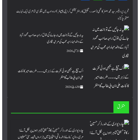
ar
hat
wi
ce
bo
tte
sA
e
تحریر:پروفیسر سید محمد اصغر کاظمی (صدر، تخلیق کار انٹرنیشنل کراچی چیپٹر) اردو ادب میں تقدسی شاعری ایک نہایت
معتبر، پاکیزہ
pp
r
ok
یہ نہ جائیں گے تو جنت میں نہ جائے گی بتولؑ: راجہ صاحب محمود آباد
کے والد مہاراجہ محب کی مرثیہ نگاری
21 مئی, 2026
اک تیغ ہے بجھی ہوئی نفرت کے زہر میں۔۔۔۔ ضربت امیر کائنات
علی ابن ابی طالبؑ کا منظر
30 مارچ, 2024
متفرق
چاردیواری کے اندر ذکر حسینؑ رکا تو حسینیؑ شاہراہوں پر نکل آئے؛
مری روڈ پر ’بنائے لاالہ ماتمی احتجاج‘میں ہزاروں شیعہ سنی حسینیوں