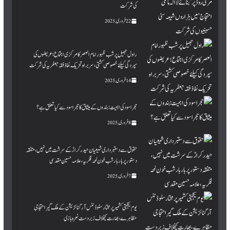
کی شرکت
22 فروری, 2025
راول جھیل پر شب ظہور امام العصر کا مرکزی اجتماع؛ عریضوں کی
سپردگی کیلئے خصوصی کشتی، سربراہ تحریک نفاذ فقہ جعفریہ کی شرکت
14 فروری, 2025
حجر اسود کی اہمیت : بندوں کے میثاق کا حجر اسود سے کیا تعلق ہے؟
8 فروری, 2025
حقوق سے دستبرداری شیعیان حیدر کرارؑ کے سرشت میں نہیں، متفقہ
دستور پر بار بار شب خون لمحہ فکریہ ، علامہ حسین مقدسی
7 فروری, 2025
یوم یکجہتی کشمیرپر مختارسٹوڈنٹس آرگنائزیشن کے ملک گیر احتجاجی
مظاہرے،بھارت کیخلاف زبردست نعرہ بازی