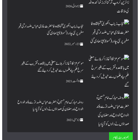
2 جولائی, 2026
حجاب زینب الکبری ؑ شہنشاہ وفا حضرت غازی عباس علمدار ؑ کی قبر
مطہرپر نئی چادر (کسوۃ ) چڑھا دی گئی
23 دسمبر, 2022
موسم عزا کا آغاز؛ کربلائے معلیٰ میں باقاعدہ تقریب کے بغیر
سرخ عَلَم سیاہ عَلَموں سے تبدیل کردیئے گئے
9 اگست, 2021
روضہ مبارک امام حسینؑ و حضرت عباس علمدارؑ سے بلند الوداع
الوداع ماہ رمضان کی صداؤں نے دلوں کو تڑپا دیا
12 مئی, 2021
ہم اور ہمارا کام