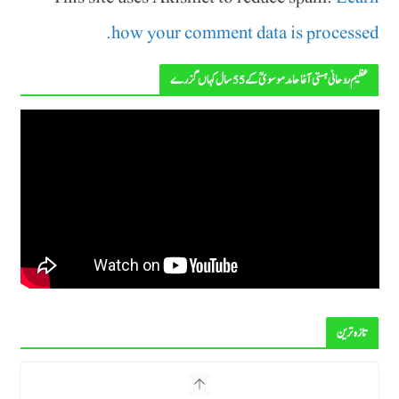
how your comment data is processed.
عظیم روحانی ہستی آغا حامد موسویؒ کے 55 سال کہاں گزرے
تازہ ترین