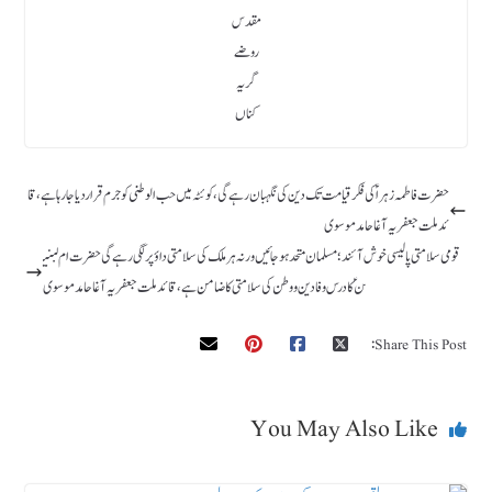
مقدس
روضے
گریہ
کناں
حضرت فاطمہ زہراؑ کی فکر قیامت تک دین کی نگہبان رہے گی، کوئٹہ میں حب الوطنی کوجرم قراردیا جارہا ہے، قا
ئد ملت جعفریہ آغا حامد موسوی
قومی سلامتی پالیسی خوش آئند؛ مسلمان متحد ہو جائیں ورنہ ہر ملک کی سلامتی داؤ پر لگی رہے گی حضرت ام لبنی
ن ؑ کا درس وفا دین ووطن کی سلامتی کا ضامن ہے، قائد ملت جعفریہ آغا حامد موسوی
Share This Post:
You May Also Like