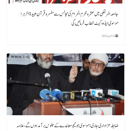
جامعہ المرتضی میں عشرہ محرم الحرام کی مجالس سے مفسرہ قرآن عبیدۃ الزہرا
موسوی ایڈووکیٹ خطاب فرمائیں گی
16 جون, 2026
ضابطہ عزاداری جاری : موسوی جونیجو معاہدے کے جلوس برآمد ہوں گے، علامہ