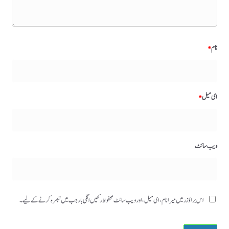
نام
*
ای میل
*
ویب‌ سائٹ
اس براؤزر میں میرا نام، ای میل، اور ویب سائٹ محفوظ رکھیں اگلی بار جب میں تبصرہ کرنے کےلیے۔