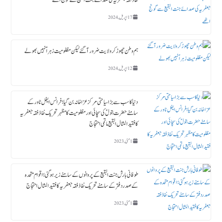
نفاذ فقہ جعفریہ کی صدائے جنت البقیع سے گونج اٹھے
17 اپریل, 2024
ہم وطن چھوڑ کر ولایت ضرور آگئے لیکن مظلومیت زہراؑ نہیں بھولے
12 اپریل, 2024
دنیا کا سب سے بڑا سیاحتی مرکز عزاخانہ بن گیا ؛ فرانس ایفل ٹاورکے
سامنے حضرت بتولؑ کی سچائی اور مظلومیت کا مظہر تحریک نفاذ فقہ جعفریہ
کا فقید المثال البقیع ماتمی احتجاج
1 مئی, 2023
طوفانی بارش جنت البقیع کے پروانوں کے سامنے زیر ہوگئی ؛ اقوام متحدہ
کے صدردفتر کے سامنے تحریک نفاذ فقہ جعفریہ کا فقید المثال احتجاج
1 مئی, 2023