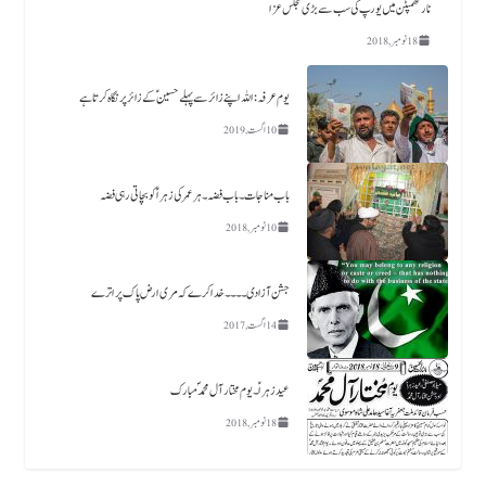
نارتھمپٹن میں یورپ کی سب سے بڑی مجلس عزا
18 نومبر, 2018
یوم عرفہ :اللہ اپنے زائر سے پہلے حسینؑ کے زائر پر نگاہ کرتا ہے
10 اگست, 2019
باب مناجات ۔باب فضہ ۔ ہر عمر کی زہرا ؑ کو بچاتی رہی فضہ
10 نومبر, 2018
جشن آزادی ۔۔۔۔خدا کرے کہ مری ارض پاک پر اترے
14 اگست, 2017
عید زہراؑ ۔ یوم مختار آل محمد ؐ مبارک
18 نومبر, 2018