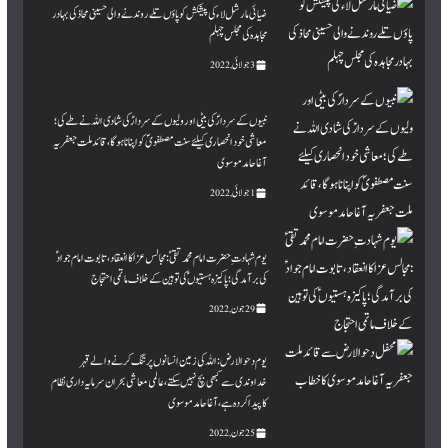
ضیائی مارشل لاء کی پیشکش کو پاؤں تلے روندنے والی حسینی محاذ کی بہادر
مجاہدہ کی مجلس چہلم
3 جولائی, 2022
نبیوں کے سردارؐ کی بیٹی اور ولیوں کے سردارؑکی شادی اللہ نے طے کی؛
معاشی خود انحصاری کیلئے سنت مصطفویؐ کو اپنانا ہوگا، قائد ملت جعفریہ
آغا حامد موسوی
1 جولائی, 2022
یوم شہادت ِحضرت امام محمد تقی ؑ : مجالس عزا کا انعقاد، تابوت امام جواد ؑ
کی بر آمدگی؛پاکیزہ ہستیوں ؑکی توہین کے خلاف ماتمی احتجاج
29 جون, 2022
یوم دحوالارض: اللہ کی زمین انسانوں پر تنگ کرنے والے قہر
خداوندی سے کبھی بچ نہیں سکتے، عالمی معاشی بحران سرمایہ داری نظام
کا پیدا کردہ ہے،آغا حامد موسوی
25 جون, 2022