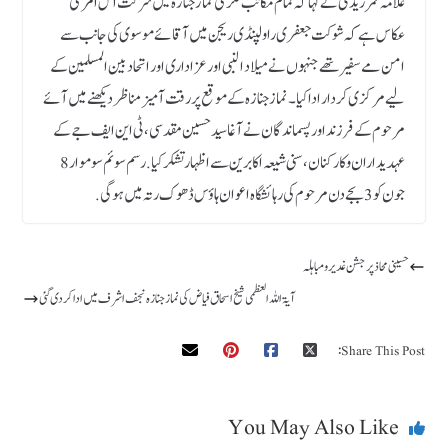
علامہ قمر زیدی نے کہا کہ تمام مکاتب فکر کی نماز جنازہ میں شرکت اس امر کی
عکاس ہے کہ شوکت جعفری راولپنڈی ریجن میں آقائے موسوی کی جانب سے
امن مے سفیر تھے جنہوں نے میلاد النبی اور عزاداری اور اتحاد بین المسلمین کے
لیے مرکزی کردار ادا کیا۔ نماز جنازہ کے موقع پر رقت آمیز مناظر دیکھنے میں آئے
مرحوم کے فرزند اور پسماندگان نے آغا سید حسین مقدسی، ٹی این ایف جے کے
عہدیداران و کارکنان، سنی شیعہ اکابرین سے اظہار تشکر کیا. رسم سوئم سوموار 8
جون کو 3 بجے دن مرحوم کی رہائشگاہ اعوان ہاؤس ڈھوک رتہ میں ہوگی.
حسینی محاذ پر جشن غدیر و مباہلہ
آیۃ اللہ العظمی شیخ اسحاق فیاض کی نماز جنازہ نجف اشرف میں ادا کردی گئی
Share This Post:
You May Also Like