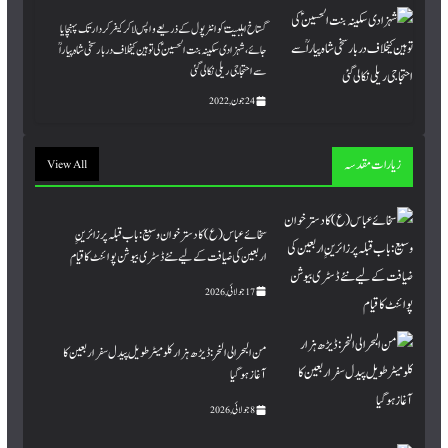
گستاخ اہلبیتؑ کو انٹرپول کے ذریعے واپس لاکر کیفر کردار تک پہنچایا
جائے، شہزادی سکینہ بنت الحسین ؑ کی توہین کیخلاف دربار سخی شاہ پیاراؒ
سے احتجاجی ریلی نکالی گئی
24 جون, 2022
زیارات مقدسہ
View All
سخائے عباس (ع) کا دسترخوان وسیع: باب قبلہ پر زائرینِِ
اربعین کی ضیافت کے لیے نئے ڈسٹری بیوشن پوائنٹ کا قیام
17 جولائی, 2026
من البحر الی النحر : ڈیڑھ ہزار کلومیٹر طویل پیدل سفر اربعین کا
آغاز ہو گیا
8 جولائی, 2026