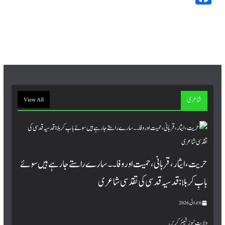
ce
bo
ok
شاعری
View All
حریت، ایثار، قربانی، حمیت اور وفا۔۔ سارے راستے جا رہے ہیں سوئے
بابِ کربلا : قدسیہ قدسی کی تقدسی شاعری
6 جولائی, 2026
ولایت نیوز شیئر کریں