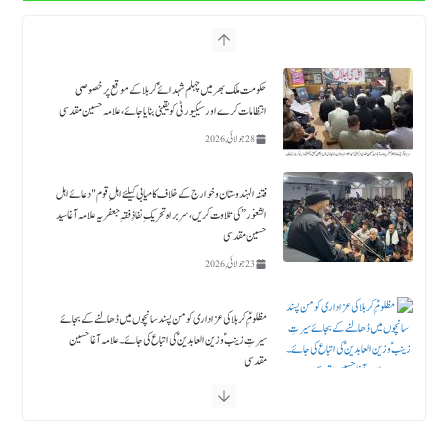
حکومت ملک بھر میں چہلم شہدائےؑ کربلا کے موقع پر خصوصی
انتظامات کرے اور سیکیورٹی کو یقینی بنایا جائے، علامہ حسین مقدسی
28 جولائی, 2026
فتنہ الہندوستان و خوارج کے خلاف کامیابی کیلئے اہلِ قوم "دعائے اہل
الثغور” کی تلاوت کریں، سربراہ تحریکِ نفاذِ فقہِ جعفریہ علامہ آغا سید
حسین مقدسی
23 جولائی, 2026
مظلومِؑ کربلا کی عزاداری کو من پسند سانچوں میں ڈھالنے کے بجائے
سیرتِ زینبؑ و زین العابدینؑ کی اتباع کی جائے۔ علامہ آغا حسین
مقدسی
18 جولائی, 2026
حلیف القرآن حضرت زید بن علي ابن الحسین ؑ ۔قائد ملت جعفریہ آغا سید حامد علی شاہ موسوی
18 جولائی, 2026