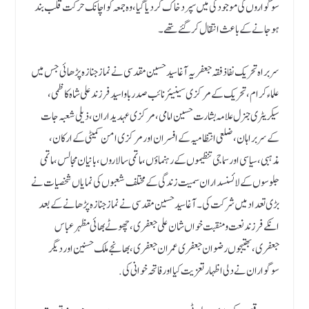
سوگواروں کی موجودگی میں سپرد خاک کردیاگیا، وہ جمعہ کو اچانک حرکت قلب بند
ہوجانے کے باعث انتقال کرگئے تھے۔
سربراہ تحریک نفاذ فقہ جعفریہ آغا سید حسین مقدسی نے نماز جنازہ پڑھائی جس میں
علماء کرام، تحریک کے مرکزی سینیئر نائب صدر باوا سید فرزند علی شاہ کاظمی،
سیکریٹری جنرل علامہ بشارت حسین امامی، مرکزی عہدیداران، ذیلی شعبہ جات
کے سربراہان، ضلعی انتظامیہ کے افسران اور مرکزی امن کمیٹی کے ارکان،
مذہبی، سیاسی اور سماجی تنظیموں کے رہنماؤں، ماتمی سالاروں، بانیان مجالس، ماتمی
جلوسوں کے لائسنسداران سمیت زندگی کے مختلف شعبوں کی نمایاں شخصیات نے
بڑی تعداد میں شرکت کی۔ آغا سید حسین مقدسی نے نماز جنازہ پڑھانے کے بعد
انکے فرزند نعت و منقبت خواں شان علی جعفری، چھوٹے بھائی مظہر عباس
جعفری، بھتیجوں رضوان جعفری عمران جعفری، بھانجے ملک حسنین اور دیگر
سوگواران نے دلی اظہار تعزیت کیا اور فاتحہ خوانی کی.