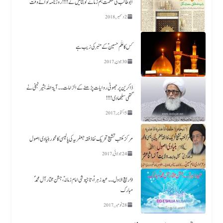
ابو طالب ؑ کی عظمت ہم زمانے کو بتائیں گے !!!! روزنامہ نوائے وقت
2 دسمبر, 2018
کس کا عَلَم حسین ؑکے منبر کی زیب ہے​
30 جون, 2017
ذاکرین پر جھوٹی روایات پڑھنے کے الزامات ۔۔آیۃ اللہ بشیر نجفی نے
گتھی سلجھا دی!!!!
5 اکتوبر, 2017
مرکز مکتب تشیع تحریک نفاذفقہ جعفریہ کی پالیسی کا محور بنیادی اصول
24 جولائی, 2017
9 ربیع الاول ۔۔ عید زہراؑ، تاجپوشی امام زمانہؑ ،جشن مختار آل محمدؐ
مبارک
28 نومبر, 2017