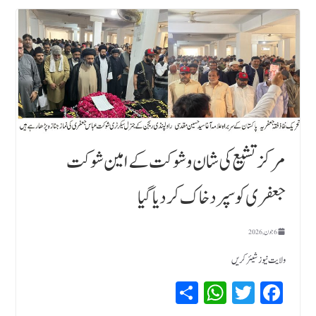
مرکز تشیع کی شان و شوکت کے امین شوکت
جعفری کو سپرد خاک کردیا گیا
6 جون, 2026
ولایت نیوز شیئر کریں
Sh
W
T
Fa
ar
hat
wi
ce