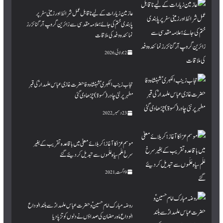
عازمین زیارات کے لیے ناقابل عمل شرائط اور زمینی سفر پر
پابندی ختم کی جائے؛ علامہ مقدسی سے زائرین گروپ آرگنائزرز
نمائندہ وفد کی ملاقات
2 جولائی, 2026
حجاب زینب الکبری ؑ شہنشاہ وفا حضرت غازی عباس علمدار ؑ کی قبر
مطہرپر نئی چادر (کسوۃ ) چڑھا دی گئی
23 دسمبر, 2022
موسم عزا کا آغاز؛ کربلائے معلیٰ میں باقاعدہ تقریب کے بغیر
سرخ عَلَم سیاہ عَلَموں سے تبدیل کردیئے گئے
9 اگست, 2021
روضہ مبارک امام حسینؑ و حضرت عباس علمدارؑ سے بلند الوداع
الوداع ماہ رمضان کی صداؤں نے دلوں کو تڑپا دیا