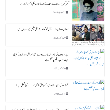
گھر گھر چودہ ستارے اتارنے والے علامہ نجم الحسن کراروی
27 فروری, 2026
سلمان دوراں عارف آل محمدؐ علامہ محمد علی حلیمی کی دوسری برسی
20 دسمبر, 2025
بے اولادوں کی جھولیاں بھرنے والے سبع الدجیل سید محمد بلدؑ ؛ آپکی
ہیبت عرب و عجم پہ نقش ہے
20 دسمبر, 2025
حجر اسود کی اہمیت : بندوں کے میثاق کا حجر اسود سے کیا تعلق ہے؟
8 فروری, 2025