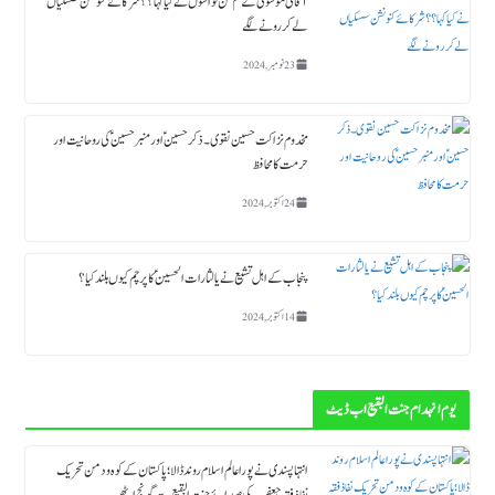
آقای موسویؒ کے کم سن نواسوں نے کیا کہا ؟؟ شرکائے کنونشن سسکیاں
لے کر رونے لگے
23 نومبر, 2024
مخدوم نزاکت حسین نقوی ۔ ذکر حسین ؑ اور منبر حسین ؑ کی روحانیت اور
حرمت کا محافظ
24 اکتوبر, 2024
پنجاب کے اہل تشیع نے یا لثارات الحسینؑ کا پرچم کیوں بلند کیا ؟
14 اکتوبر, 2024
یوم انہدام جنت البقیع اب ڈیٹ
انتہاپسندی نے پورا عالم اسلام روند ڈالا؛ پاکستان کے کوہ و دمن تحریک