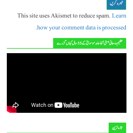
This site uses Akismet to reduce spam.
Learn
how your comment data is processed.
عظیم روحانی ہستی آغا حامد موسویؒ کے 55 سال کہاں گزرے
تازہ ترین