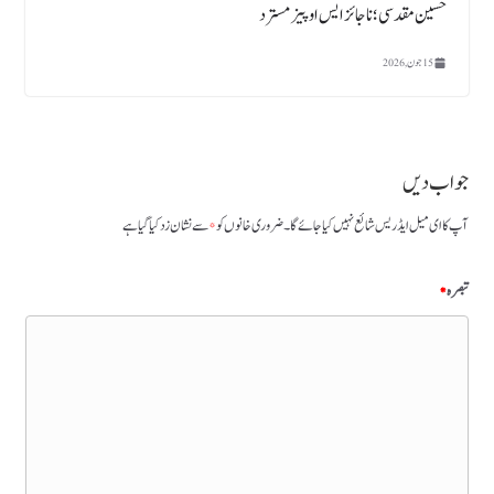
حسین مقدسی؛ ناجائز ایس او پیز مسترد
15 جون, 2026
جواب دیں
آپ کا ای میل ایڈریس شائع نہیں کیا جائے گا۔
ضروری خانوں کو
*
سے نشان زد کیا گیا ہے
تبصرہ
*