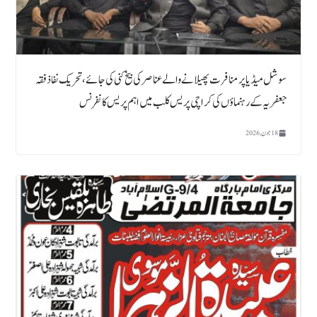
سوشل میڈیا پر منافرت پھیلانے والے عناصر کی بیخ کنی کی جائے، تحریک نفاذ فقہ
جعفریہ کے رہنماؤں کی کراچی پریس کلب میں اہم پریس کانفرنس
18 جون, 2026