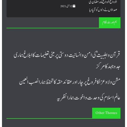
12 مئی, 2021
ہم اور ہمارا کام
قرآن و اہلبیت ؑ کی امن و انسانیت دوستی پر مبنی تعلیمات کا ابلاغ ہماری
جدوجہد کا مرکز
مشن ولا و عزا کا فروغ پرچار اورعقائد حقہ کا تحفظ ہمارا نصب العین
عالم اسلام کی وحدت و اخوت ہمارا نظریہ
Other Themes