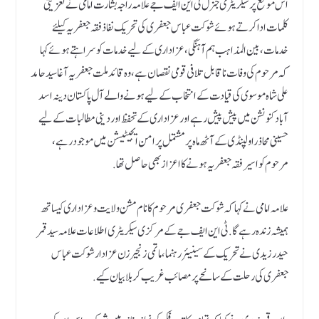
اس موقع پر سیکریٹری جنرل ٹی این ایف جے علامہ راجہ بشارت امامی نے تعزیتی
کلمات ادا کرتے ہوئے شوکت عباس جعفری کی تحریک نفاذ فقہ جعفریہ کیلئے
خدمات، بین المذاہب ہم آہنگی، عزاداری کے لیے خدمات کو سراہتے ہوئے کہا
کہ مرحوم کی وفات ناقابل تلافی قومی نقصان ہے، وہ قائد ملت جعفریہ آغا سید حامد
علی شاہ موسوی کی قیادت کے انتخاب کے لیے ہونے والے آل پاکستان دینہ اسد
آباد کنونشن میں پیش پیش رہے اور عزاداری کے تحفظ اور دینی مطالبات کے لیے
حسینی محاذ راولپنڈی کے آٹھ ماہ پر مشتمل پرامن ایجیٹیشن میں موجود رہے،
مرحوم کو اسیر فقہ جعفریہ ہونے کا اعزاز بھی حاصل تھا.
علامہ امامی نے کہا کہ شوکت جعفری مرحوم کا نام مشن ولایت و عزاداری کیساتھ
ہمیشہ زندہ رہے گا. ٹی این ایف جے کے مرکزی سیکریٹری اطلاعات علامہ سید قمر
حیدر زیدی نے تحریک کے سینیئر رہنما، ماتمی زنجیرزن عزادار شوکت عباس
جعفری کی رحلت کے سانحے پر مصائب غریب کربلا بیان کیے.