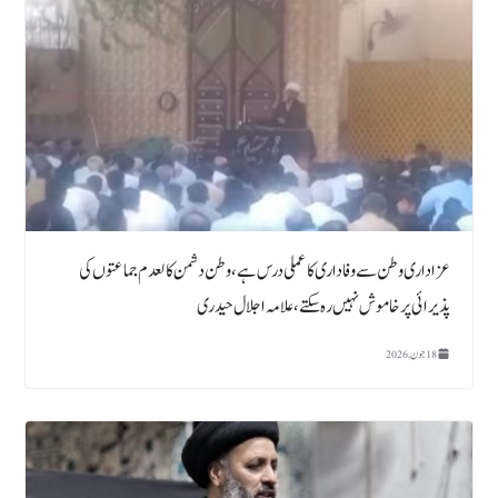
عزاداری وطن سے وفاداری کا عملی درس ہے ، وطن دشمن کالعدم جماعتوں کی
پذیرائی پر خاموش نہیں رہ سکتے ، علامہ اجلال حیدری
18 جون, 2026