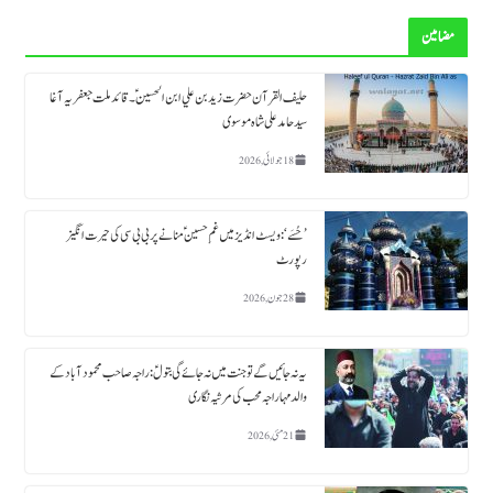
مضامین
حلیف القرآن حضرت زید بن علي ابن الحسین ؑ ۔قائد ملت جعفریہ آغا
سید حامد علی شاہ موسوی
18 جولائی, 2026
’حُسَے‘: ویسٹ انڈیز میں غمِ حسینؑ منانے پر بی بی سی کی حیرت انگیز
رپورٹ
28 جون, 2026
یہ نہ جائیں گے تو جنت میں نہ جائے گی بتولؑ: راجہ صاحب محمود آباد کے
والد مہاراجہ محب کی مرثیہ نگاری
21 مئی, 2026