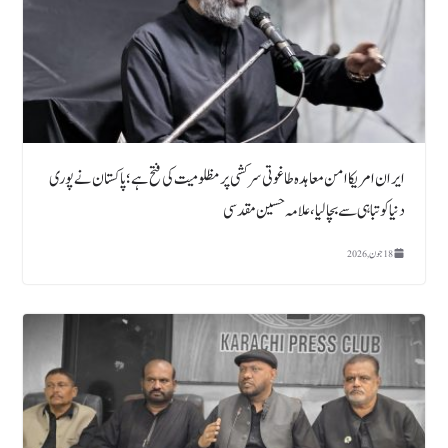
ایران امریکا امن معاہدہ طاغوتی سرکشی پر مظلومیت کی فتح ہے؛پاکستان نے پوری
دنیا کو تباہی سے بچالیا، علامہ حسین مقدسی
18 جون, 2026