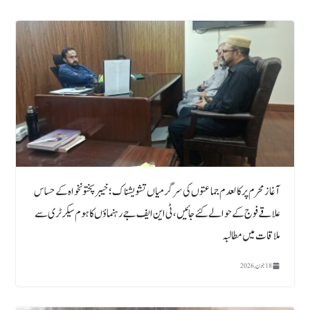
آغاز محرم پرکالعدم جماعتوں کی سرگرمیاں تشویشناک ؛ خیبر پختونخواہ کے حساس
علاقے فوج کے حوالے کئے جائیں ، ٹی این ایف جے رہنماؤں کا ہوم سیکرٹری سے
ملاقات میں مطالبہ
18 جون, 2026