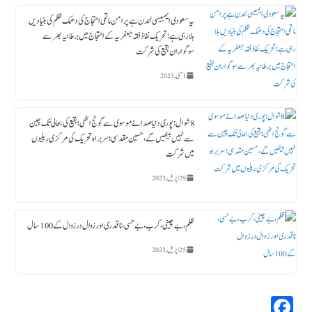
یہ سعودی ایمبیسی لندن ہے پرامن ماتمی احتجاج کی دھمک ظلم کی بنیادیں
ہلا رہی ہے؛ تحریک نفاذ فقہ جعفریہ کے احتجاج میں برطانیہ بھر سے
سوگواران بقیع کی شرکت
1 مئی, 2023
8 شوال : پوری دنیا صدائے موسوی سے گونج اٹھی ؛ بقیع کی بحالی تک چین
سے نہیں بیٹھیں گے، حسین مقدسی؛ سربراہ تحریک کی مرکزی ریلیوں
میں شرکت
29 اپریل, 2023
ظلم،بے چینی،کرب، بے حسی، ناقدری اور زوال در زوال کے 100سال
25 اپریل, 2023
Fa