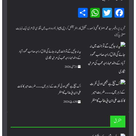
Sh
W
T
Fa
ar
hat
wi
ce
bo
tte
sA
e
تحریر:پروفیسر سید محمد اصغر کاظمی (صدر، تخلیق کار انٹرنیشنل کراچی چیپٹر) اردو ادب میں تقدسی شاعری ایک نہایت
معتبر، پاکیزہ
pp
r
ok
یہ نہ جائیں گے تو جنت میں نہ جائے گی بتولؑ: راجہ صاحب محمود آباد
کے والد مہاراجہ محب کی مرثیہ نگاری
21 مئی, 2026
اک تیغ ہے بجھی ہوئی نفرت کے زہر میں۔۔۔۔ ضربت امیر کائنات
علی ابن ابی طالبؑ کا منظر
30 مارچ, 2024
متفرق