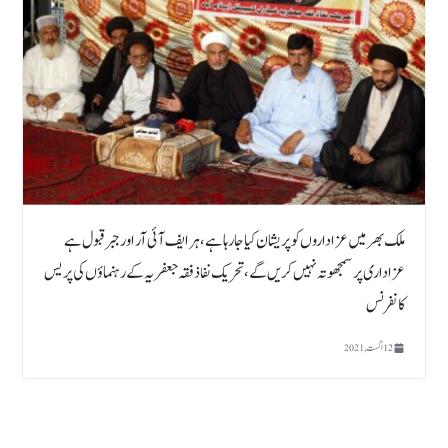
ملک بھر میں عزاداروں کو پریشان کیا جارہا ہے،ہر ایف آئی آر اور جبر قبول ہے
عزاداری پر سمجھوتہ نہیں کریں گے، تحریک نفاذ فقہ جعفریہ کے رہنماؤں کی پریس
کانفرنس
12 اگست, 2021