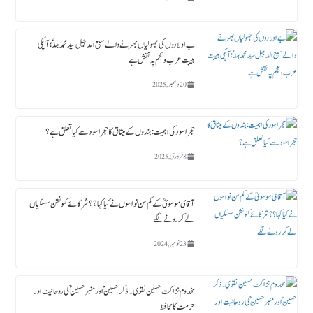
بے اولادوں کی جھولیاں بھرنے والے سبع الدجیل سید محمد بلدؑ ؛ آپکی
ہیبت عرب و عجم پہ نقش ہے
20 دسمبر, 2025
حجر اسود کی اہمیت : بندوں کے میثاق کا حجر اسود سے کیا تعلق ہے؟
8 فروری, 2025
آقای موسویؒ کے کم سن نواسوں نے کیا کہا ؟؟ شرکائے کنونشن سسکیاں
لے کر رونے لگے
23 نومبر, 2024
مخدوم نزاکت حسین نقوی ۔ ذکر حسین ؑ اور منبر حسین ؑ کی روحانیت اور
حرمت کا محافظ