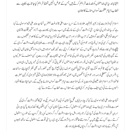
انتہا پسندسیاسی جماعتوں کو خدمات فراہم کرتے ہیں جس کے عوض انہیں تحفظ فراہم کیا جاتا ہے، کابینہ سے
خطاب؛ ایام عظمت نسواں منانے کا اعلان
اسلام آباد( ولایت نیوز) سپریم شیعہ علماء بورڈ کے سرپرست اعلیٰ قائد ملت جعفریہ آغا سید حامد علی شاہ موسوی نے کہا
ہے کہ سیاستدانوں کی مفاد پرستی ‘دہشت گردی کے خاتمے میں سب سے بڑی رکاوٹ ہے،آزاد کشمیر گلگت بلتستان
سمیت تمام ملکی انتخابات گواہ ہیں کہ حزب اقتدار اور حزب مخالف کی تمام سیاسی جماعتوں کے کالعدم تنظیموں سے
روابط ہیں، کرسی کی ہوس فوج اور عوام کی قربانیاں نگلتی جارہی ہے،انارکلی لاہور سے بلوچستان تک دہشت گردی کے
پیچھے بلاشبہ بھارت کارفرما ہے لیکن اس کے سہولت کارکراچی سے خیبر تک موجود ہیں، ڈیرہ اسماعیل خان میں ایک ماں
کے تین بیٹوں کی شہادت پر حکمرانوں سیاستدانوں کی خاموشی سوالیہ نشان ہے کھلی بربریت پرکسی منصف نے حشر کیوں
نہ اٹھایا؟جہاں بے گناہوں کو شیڈول فور اور کالعدم جماعتوں کو نظریاتی کونسل علماء بورڈز کی ممبریاں مل رہی ہوں
وہاں امن کیسے قائم ہو سکتا ہے،قومی سلامتی پالیسی پرصرف زبانی جمع خرچ نہیں عملدرآمد بھی نظر آنا چاہئے، سانحات
پر افسروں کی معطلی ڈرامہ اور عوام کی آنکھوں میں دھول جھونکنا ہے، 18تا20جمادی الثانی شہزادی کونین حضرت
فاطمۃ الزہرا سلام اللہ علیھا کی ولادت پرنور کی مناسبت سے ایام عظمت نسواں منائے جائیں گے۔ان خیالات کا اظہار
انہوں نے نے ٹی این ایف جے کی مرکزی کابینہ کے اجلاس سے خطاب کرتے ہوئے کیا۔
آغا سید حامد علی شاہ موسوی نے کہا کہ چار دہائیاں قبل پاکستان کوایک طرف امریکی دوستی کا تحفہ دہشت گردی کی
صورت ملا تو دوسری جانب مذہبی جماعتوں کو استعمال کرتے ہوئے پاکستان کو پراکسی جنگوں کا اکھاڑہ بنا دیا گیا، بیرونی
سرمایہ نفرت اور دہشت کی آبیاری کرتا رہا اور اہل سیاست دہشت گرد گروہوں کو پریشر گروپ کے طور پر استعمال
کرتے رہے جس کے نتیجے میں یہ گروہ اتنے طاقتور اور با اثرہوگئے کہ پوری ریاستی قوت کے استعمال کے ساتھ بیسیوں
آپریشنز کے باوجود ان دہشت گرد گروپوں کا صفایا نہ ہو سکا۔