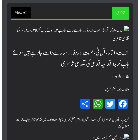
شاعری
View All
حریت، ایثار، قربانی، حمیت اور وفا۔۔ سارے راستے جا رہے ہیں سوئے
بابِ کربلا : قدسیہ قدسی کی تقدسی شاعری
6 جولائی, 2026
ولایت نیوز شیئر کریں
Sh
W
T
Fa
ar
hat
wi
ce
bo
tte
sA
e
تحریر:پروفیسر سید محمد اصغر کاظمی (صدر، تخلیق کار انٹرنیشنل کراچی چیپٹر) اردو ادب میں تقدسی شاعری ایک نہایت
معتبر، پاکیزہ
pp
r
ok