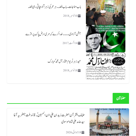
باب مناجات ۔باب فضہ ۔ ہر عمر کی زہرا ؑ کو بچاتی رہی فضہ
10 نومبر, 2018
جشن آزادی ۔۔۔۔خدا کرے کہ مری ارض پاک پر اترے
14 اگست, 2017
عید زہراؑ ۔ یوم مختار آل محمد ؐ مبارک
18 نومبر, 2018
مضامین
حلیف القرآن حضرت زید بن علي ابن الحسین ؑ ۔قائد ملت جعفریہ آغا
سید حامد علی شاہ موسوی
18 جولائی, 2026