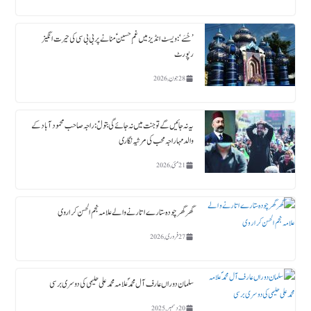
’حُسَے‘: ویسٹ انڈیز میں غمِ حسینؑ منانے پر بی بی سی کی حیرت انگیز
رپورٹ
28 جون, 2026
یہ نہ جائیں گے تو جنت میں نہ جائے گی بتولؑ: راجہ صاحب محمود آباد کے
والد مہاراجہ محب کی مرثیہ نگاری
21 مئی, 2026
گھر گھر چودہ ستارے اتارنے والے علامہ نجم الحسن کراروی
27 فروری, 2026
سلمان دوراں عارف آل محمدؐ علامہ محمد علی حلیمی کی دوسری برسی
20 دسمبر, 2025