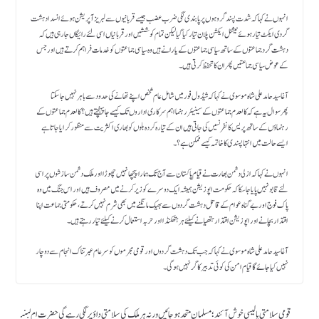
انہوں نے کہا کہ شدت پسند گروہوں پر پابندی لگی ضرب عضب جیسے قربانیوں سے لبریز آپریشن ہوئے انسدا دہشت
گردی ایکٹ تیار ہوئے نیشنل ایکشن پلان تیار کیا گیا لیکن تمام کوششیں اور قربانیاں اسی لئے رائیگاں جارہی ہیں کہ
دہشت گرد جماعتوں کے ساتھ سیاسی جماعتوں کے یارانے ہیں وہ سیاسی جماعتوں کو خدمات فراہم کرتے ہیں اورجس
کے عوض سیاسی جماعتیں پھر ان کا تحفظ کرتی ہیں۔
آغا سید حامد علی شاہ موسوی نے کہا کہ شیڈول فور میں شامل عام شخص اپنے تھانے کی حدود سے باہر نہیں جا سکتا
پھرسوال یہ ہے کہ کالعدم جماعتوں کے سینیئر رہنما اہم سرکاری اداروں تک کیسے جاپہنچتے ہیں؟کالعدم جماعتوں کے
رہنماؤں کے ساتھ پریس کانفرنسیں کی جاتی ہیں ان کے تیارہ کردہ بلوں کو بھاری اکثریت سے منظور کرایا جاتا ہے
ایسے حالت میں انتہا پسندی کا خاتمہ کیسے ممکن ہے؟۔
انہوں نے کہا کہ ازلی دشمن بھارت نے قیام پاکستان سے آج تک ہمارا پیچھا نہیں چھوڑا اور ملک دشمن سازشوں پر اسی
لئے قابو نہیں پایا جا سکا کہ حکومت اپوزیشن ہمیشہ ایک دوسرے کو زیر کرنے میں مصروف ہیں اور اس جنگ میں وہ
پاک فوج اور بے گناہ عوام کے قاتل دہشت گردوں سے بھیک مانگنے میں بھی شرم نہیں کرتے، حکومتی جماعت اپنا
اقتدار بچانے اور اپوزیشن اقتدار ہتھیانے کیلئے ہر ہتھکنڈا اور حربہ استعمال کرنے کیلئے تیار رہتے ہیں۔
آغا سید حامد علی شاہ موسوی نے کہا کہ جب تک دہشت گردوں اور قومی مجرموں کو سرعام عبرتناک انجام سے دوچار
نہیں کیا جائے گاقیام امن کی کوئی تدبیر کاگر نہیں ہو گی۔
قومی سلامتی پالیسی خوش آئند؛ مسلمان متحد ہو جائیں ورنہ ہر ملک کی سلامتی داؤ پر لگی رہے گی حضرت ام لبنی