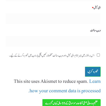
ای میل
*
ویب‌ سائٹ
اس براؤزر میں میرا نام، ای میل، اور ویب سائٹ محفوظ رکھیں اگلی بار جب میں تبصرہ کرنے کےلیے۔
This site uses Akismet to reduce spam.
Learn
how your comment data is processed.
عظیم روحانی ہستی آغا حامد موسویؒ کے 55 سال کہاں گزرے