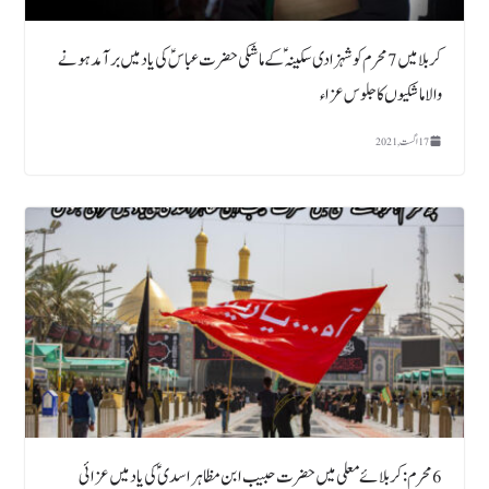
کربلا میں 7 محرم کو شہزادی سکینہؑ کے ماشکی حضرت عباسؑ کی یاد میں برآمد ہونے
والا ماشکیوں کا جلوس عزاء
17 اگست, 2021
6 محرم : کربلائے معلی میں حضرت حبیب ابن مظاہر اسدی ؑ کی یاد میں عزائی