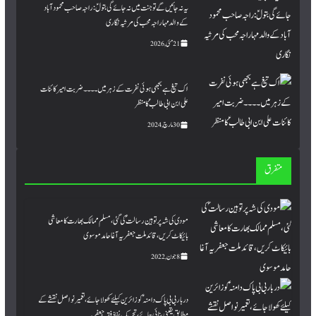
یہ نہ جائیں گے تو جنت میں نہ جائے گی بتولؑ: راجہ صاحب محمود آباد
کے والد مہاراجہ محب کی مرثیہ نگاری
21 مئی, 2026
اک تیغ ہے بجھی ہوئی نفرت کے زہر میں۔۔۔۔ ضربت امیر کائنات
علی ابن ابی طالبؑ کا منظر
30 مارچ, 2024
متفرق
مودی کی شہ پر توہین رسالتؐ کی گئی، مسلم ممالک بھارت کا معاشی
بائیکاٹ کریں، قائد ملت جعفریہ آغا حامد موسوی
8 جون, 2022
دربار بی بی پاک دامنہ ؑ کو زائرین کیلئے کھولا جائے، تعمیر نو اصل نقشے کے
مطابق یقینی بنائی جائے، تحریک نفاذ فقہ جعفریہ