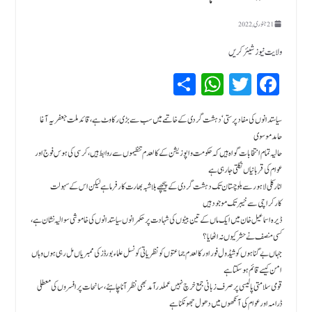
21 جنوری, 2022
ولایت نیوز شیئر کریں
Sh
W
T
Fa
ar
hat
wi
ce
bo
tte
sA
e
سیاستدانوں کی مفاد پرستی ‘دہشت گردی کے خاتمے میں سب سے بڑی رکاوٹ ہے،قائد ملت جعفریہ آغا
حامد موسوی
pp
r
ok
حالیہ تمام انتخابات گواہ ہیں کہ حکومت و اپوزیشن کے کالعدم تنظیموں سے روابط ہیں، کرسی کی ہوس فوج اور
عوام کی قربانیاں نگلتی جارہی ہے
انارکلی لاہور سے بلوچستان تک دہشت گردی کے پیچھے بلاشبہ بھارت کارفرما ہے لیکن اس کے سہولت
کارکراچی سے خیبر تک موجود ہیں
ڈیرہ اسماعیل خان میں ایک ماں کے تین بیٹوں کی شہادت پر حکمرانوں سیاستدانوں کی خاموشی سوالیہ نشان ہے،
کسی منصف نے حشر کیوں نہ اٹھایا؟
جہاں بے گناہوں کو شیڈول فور اور کالعدم جماعتوں کو نظریاتی کونسل علماء بورڈز کی ممبریاں مل رہی ہوں وہاں
امن کیسے قائم ہو سکتا ہے
قومی سلامتی پالیسی پرصرف زبانی جمع خرچ نہیں عملدرآمد بھی نظر آنا چاہئے، سانحات پر افسروں کی معطلی
ڈرامہ اور عوام کی آنکھوں میں دھول جھونکنا ہے