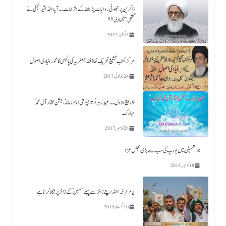
ذاکرین پر جھوٹی روایات پڑھنے کے الزامات ۔۔آیۃ اللہ بشیر نجفی نے
گتھی سلجھا دی!!!!
5 اکتوبر, 2017
مرکز مکتب تشیع تحریک نفاذفقہ جعفریہ کی پالیسی کا محور بنیادی اصول
24 جولائی, 2017
9 ربیع الاول ۔۔ عید زہراؑ، تاجپوشی امام زمانہؑ ،جشن مختار آل محمدؐ
مبارک
28 نومبر, 2017
نارتھمپٹن میں یورپ کی سب سے بڑی مجلس عزا
18 نومبر, 2018
یوم عرفہ :اللہ اپنے زائر سے پہلے حسینؑ کے زائر پر نگاہ کرتا ہے
10 اگست, 2019