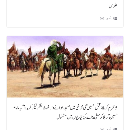
جلوس
15 اگست, 2021
5 محرم کربلا : قتل حسین ؑ کی خوشی میں مسجد بنوانے والا شبث لشکرلیکر کربلا آ گیا، امام
حسین ؑ کربلا کو معلی بنانے کی تیاریوں میں مشغول
14 اگست, 2021