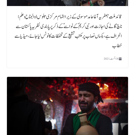
قائد ملت جعفریہ آغا حامد موسوی کے زیر اہتمام مرکزی جلوس ذوالجناح و علم ؛
ناچ گانے کی اجازت اور نبی کریم ؐکے نواسےؑ کے ذکر پر پابندی نظریہ پاکستان سے
انحراف ہے، یکساں نصاب پر مکتب تشیع کے تحفظات کا نوٹس لیا جائے، میڈیا سے
خطاب
18 اگست, 2021