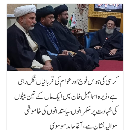
کرسی کی ہوس فوج اور عوام کی قربانیاں نگل رہی
ہے،ڈیرہ اسماعیل خان میں ایک ماں کے تین بیٹوں
کی شہادت پر حکمرانوں سیاستدانوں کی خاموشی
سوالیہ نشان ہے، آغا حامد موسوی