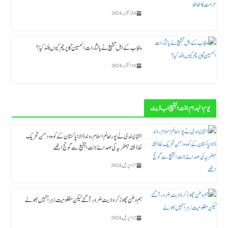
24 اکتوبر, 2024
پنجاب کے اہل تشیع نے یا لثارات الحسینؑ کا پرچم کیوں بلند کیا ؟
14 اکتوبر, 2024
یوم انہدام جنت البقیع اب ڈیٹ
انتہاپسندی نے پورا عالم اسلام روند ڈالا؛ پاکستان کے کوہ و دمن تحریک
نفاذ فقہ جعفریہ کی صدائے جنت البقیع سے گونج اٹھے
17 اپریل, 2024
ہم وطن چھوڑ کر ولایت ضرور آگئے لیکن مظلومیت زہراؑ نہیں بھولے
12 اپریل, 2024