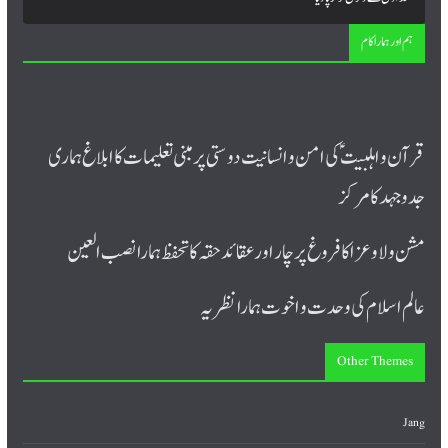
ہم اور ہمارا کام
قرآن و اہلبیت ؑ کی امن و انسانیت دوستی پر مبنی تعلیمات کا ابلاغ ہماری
جدوجہد کا مرکز
مشن ولا و عزا کا فروغ پرچار اورعقائد حقہ کا تحفظ ہمارا نصب العین
عالم اسلام کی وحدت و اخوت ہمارا نظریہ
Other Themes
Jang