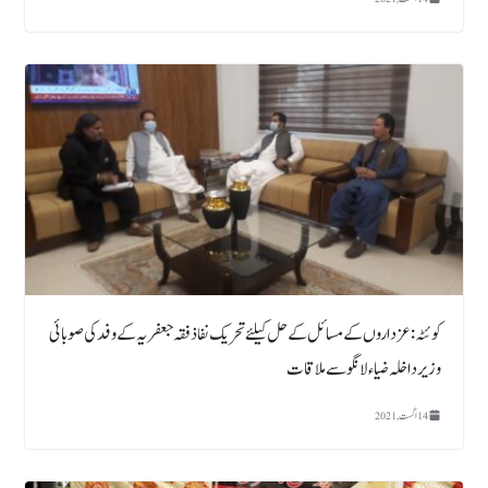
کوئٹہ : عزداروں کے مسائل کے حل کیلئے تحریک نفاذ فقہ جعفریہ کے وفد کی صوبائی
وزیر داخلہ ضیاء لانگو سے ملاقات
14 اگست, 2021