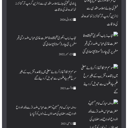
پابندی ختم کی جائے؛ علامہ مقدسی سے زائرین گروپ آرگنائزرز
نمائندہ وفد کی ملاقات
2 جولائی, 2026
حجاب زینب الکبری ؑ شہنشاہ وفا حضرت غازی عباس علمدار ؑ کی قبر
مطہرپر نئی چادر (کسوۃ ) چڑھا دی گئی
23 دسمبر, 2022
موسم عزا کا آغاز؛ کربلائے معلیٰ میں باقاعدہ تقریب کے بغیر
سرخ عَلَم سیاہ عَلَموں سے تبدیل کردیئے گئے
9 اگست, 2021
روضہ مبارک امام حسینؑ و حضرت عباس علمدارؑ سے بلند الوداع
الوداع ماہ رمضان کی صداؤں نے دلوں کو تڑپا دیا
12 مئی, 2021