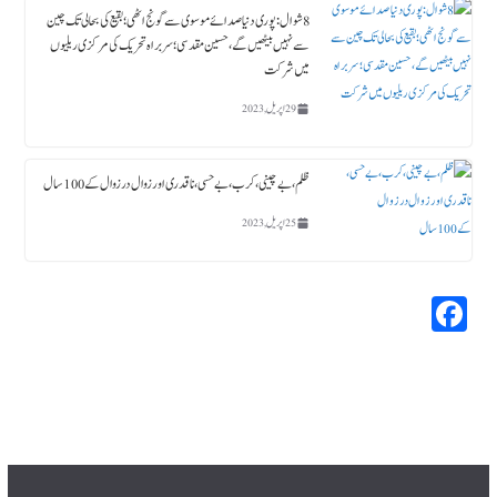
8 شوال : پوری دنیا صدائے موسوی سے گونج اٹھی ؛ بقیع کی بحالی تک چین
سے نہیں بیٹھیں گے، حسین مقدسی؛ سربراہ تحریک کی مرکزی ریلیوں
میں شرکت
29 اپریل, 2023
ظلم،بے چینی،کرب، بے حسی، ناقدری اور زوال در زوال کے 100سال
25 اپریل, 2023
Fa
ce
bo
ok