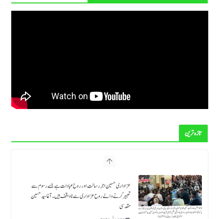
تازہ ترین
عزاداری حسین اجرِ رسالت اور روح عبادات ہے جسے رسوم سے
تعبیر کرنے والے روح عزاداری سے ناواقف ہیں۔ آغا سید حسین
مقدسی
30 جولائی, 2026
حکومت ملک بھر میں چہلم شہدائےؑ کربلا کے موقع پر خصوصی
انتظامات کرے اور سیکیورٹی کو یقینی بنایا جائے، علامہ حسین مقدسی