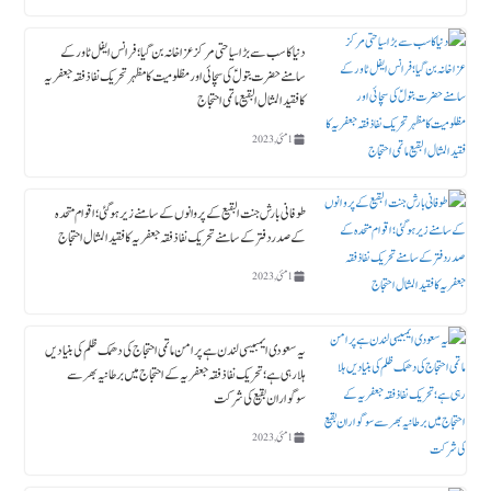
دنیا کا سب سے بڑا سیاحتی مرکز عزاخانہ بن گیا ؛ فرانس ایفل ٹاورکے
سامنے حضرت بتولؑ کی سچائی اور مظلومیت کا مظہر تحریک نفاذ فقہ جعفریہ
کا فقید المثال البقیع ماتمی احتجاج
1 مئی, 2023
طوفانی بارش جنت البقیع کے پروانوں کے سامنے زیر ہوگئی ؛ اقوام متحدہ
کے صدردفتر کے سامنے تحریک نفاذ فقہ جعفریہ کا فقید المثال احتجاج
1 مئی, 2023
یہ سعودی ایمبیسی لندن ہے پرامن ماتمی احتجاج کی دھمک ظلم کی بنیادیں
ہلا رہی ہے؛ تحریک نفاذ فقہ جعفریہ کے احتجاج میں برطانیہ بھر سے
سوگواران بقیع کی شرکت
1 مئی, 2023