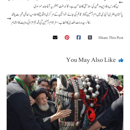
ن ؑ کا درس وفا دین ووطن کی سلامتی کا ضامن ہے، قائد ملت جعفریہ آغا حامد موسوی
پاکستان ملٹری اکیڈمی میں ام البنین ؑچیئر قائم کی جائے،خواتین کے مرکزی اجتماع کا اعلامیہ؛ عالمی شہرت یافتہ
سکالر سیدہ بنت الھدی کا خطاب، سفرۃ ام البنین ؑ کی قدیم عزائی روایت کا اہتمام
Share This Post:
You May Also Like