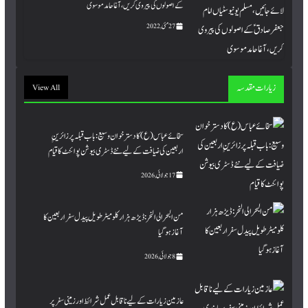
کے اصولوں کی پیروی کریں، آغا حامد موسوی
27 مئی, 2022
زیارات مقدسہ
View All
سخائے عباس (ع) کا دسترخوان وسیع: باب قبلہ پر زائرینِِ
اربعین کی ضیافت کے لیے نئے ڈسٹری بیوشن پوائنٹ کا قیام
17 جولائی, 2026
من البحر الی النحر : ڈیڑھ ہزار کلومیٹر طویل پیدل سفر اربعین کا
آغاز ہو گیا
8 جولائی, 2026
عازمین زیارات کے لیے ناقابل عمل شرائط اور زمینی سفر پر