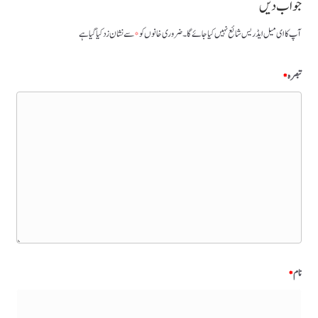
جواب دیں
آپ کا ای میل ایڈریس شائع نہیں کیا جائے گا۔
ضروری خانوں کو
*
سے نشان زد کیا گیا ہے
تبصرہ
*
نام
*