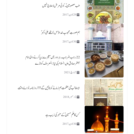
دفاعی معاہدے میں تمام مسلم ممالک کو شامل کیا جائے، ترکیہ کی
طب معصومین ؑ۔کوئی مرض لا علاج نہیں
شمولیت احسن اقدام،علامہ آغا سید حسین مقدسی
29 جون, 2017
7 اگست, 2026
ہم صورتِ محبوبِ خدا(ص) تھے علی اکبر ​ؑ
30 جون, 2017
22رجب المرجب ۔ ہردور میں معجزے برپا کرنے والی امام
جعفرصادق علیہ السلام کی نیاز المعروف کونڈے
7 مارچ, 2021
ابو طالب ؑ کی عظمت ہم زمانے کو بتائیں گے !!!! روزنامہ نوائے وقت
2 دسمبر, 2018
کس کا عَلَم حسین ؑکے منبر کی زیب ہے​
30 جون, 2017