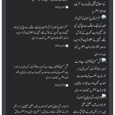
5 جون, 2022
مسلم ممالک پاکستان کو آئی ایم ایف کی بلیک میلنگ سے بچائیں آیۃ اللہ
خمینی ولایت تکوینیہ کے قائل تھے، خمینی نے مظلومین عالم کو امید و
حوصلہ بخشا، قائد ملت جعفریہ آغا حامد موسوی
4 جون, 2022
قتل حسین ؑ کا فتوی دینے والے کوہیرو بنانا قوم کی رگوں میں زہر بھرنا
ہے،تعصب کی ملاوٹ سے نصاب نہیں عذاب تیار ہوتے ہیں، قائد
ملت جعفریہ آغا حامد موسوی
29 مئی, 2022
نام نہادروشن خیالی پاکستان کو اندھیروں میں دھکیل سکتی ہیں،اسرائیل
وفد کے حقائق سامنے لائے جائیں،مسلم یونیوسٹیاں امام جعفر صادق ؑ