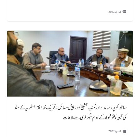
17 مارچ, 2022
سانحہ کوچہ رسالداراورمکتب تشیع کو درپیش مسائل: تحریک نفاذ فقہ جعفریہ کے وفد
کی خیبر پختونخواہ کے ہوم سیکرٹری سے ملاقات
11 مارچ, 2022