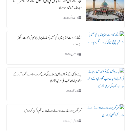
حلیف القرآن حضرت زید بن علي ابن الحسین ؑ ۔قائد ملت جعفریہ آغا
سید حامد علی شاہ موسوی
18 جولائی, 2026
’حُسَے‘: ویسٹ انڈیز میں غمِ حسینؑ منانے پر بی بی سی کی حیرت انگیز
رپورٹ
28 جون, 2026
یہ نہ جائیں گے تو جنت میں نہ جائے گی بتولؑ: راجہ صاحب محمود آباد کے
والد مہاراجہ محب کی مرثیہ نگاری
21 مئی, 2026
گھر گھر چودہ ستارے اتارنے والے علامہ نجم الحسن کراروی
27 فروری, 2026