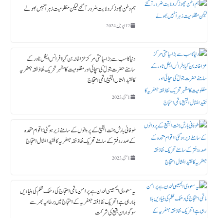
ہم وطن چھوڑ کر ولایت ضرور آگئے لیکن مظلومیت زہراؑ نہیں بھولے
12 اپریل, 2024
دنیا کا سب سے بڑا سیاحتی مرکز عزاخانہ بن گیا ؛ فرانس ایفل ٹاورکے
سامنے حضرت بتولؑ کی سچائی اور مظلومیت کا مظہر تحریک نفاذ فقہ جعفریہ
کا فقید المثال البقیع ماتمی احتجاج
1 مئی, 2023
طوفانی بارش جنت البقیع کے پروانوں کے سامنے زیر ہوگئی ؛ اقوام متحدہ
کے صدردفتر کے سامنے تحریک نفاذ فقہ جعفریہ کا فقید المثال احتجاج
1 مئی, 2023
یہ سعودی ایمبیسی لندن ہے پرامن ماتمی احتجاج کی دھمک ظلم کی بنیادیں
ہلا رہی ہے؛ تحریک نفاذ فقہ جعفریہ کے احتجاج میں برطانیہ بھر سے
سوگواران بقیع کی شرکت