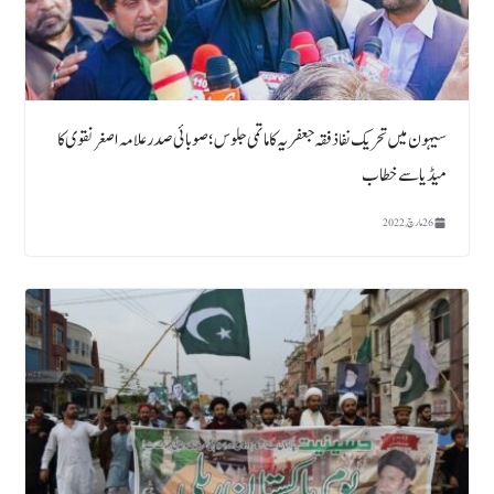
سیہون میں تحریک نفاذ فقہ جعفریہ کا ماتمی جلوس ؛ صوبائی صدر علامہ اصغر نقوی کا
میڈیا سے خطاب
26 مارچ, 2022