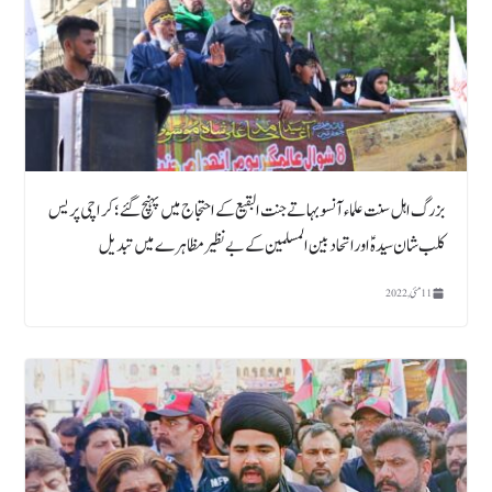
بزرگ اہل سنت علماء آنسو بہاتےجنت البقیع کے احتجاج میں پہنچ گئے؛ کراچی پریس
کلب شان سیدہؑ اوراتحاد بین المسلمین کے بے نظیر مظاہرے میں تبدیل
11 مئی, 2022