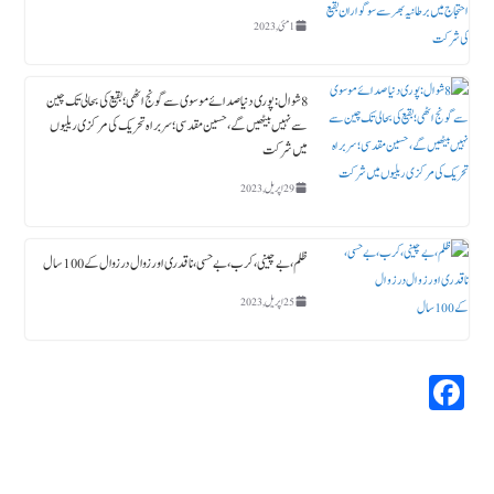
1 مئی, 2023
8 شوال : پوری دنیا صدائے موسوی سے گونج اٹھی ؛ بقیع کی بحالی تک چین
سے نہیں بیٹھیں گے، حسین مقدسی؛ سربراہ تحریک کی مرکزی ریلیوں
میں شرکت
29 اپریل, 2023
ظلم،بے چینی،کرب، بے حسی، ناقدری اور زوال در زوال کے 100سال
25 اپریل, 2023
Fa
ce
bo