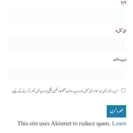
نام
*
ای میل
*
ویب‌ سائٹ
اس براؤزر میں میرا نام، ای میل، اور ویب سائٹ محفوظ رکھیں اگلی بار جب میں تبصرہ کرنے کےلیے۔
This site uses Akismet to reduce spam.
Learn