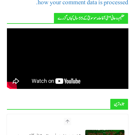
how your comment data is processed.
عظیم روحانی ہستی آغا حامد موسویؒ کے 55 سال کہاں گزرے
تازہ ترین