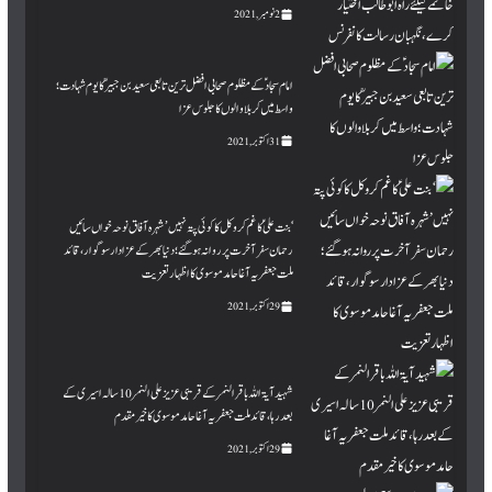
2 نومبر, 2021
امام سجاد ؑ کے مظلوم صحابی افضل ترین تابعی سعید بن جبیرؒ کا یوم شہادت ؛
واسط میں کربلا والوں کا جلوس عزا
31 اکتوبر, 2021
‘بنت علیؑ کا غم کروکل کا کوئی پتہ نہیں’ شہرہ آفاق نوحہ خواں سائیں
رحمان سفر آخرت پر روانہ ہوگئے ؛ دنیا بھر کے عزادار سوگوار، قائد
ملت جعفریہ آغا حامد موسوی کا اظہار تعزیت
29 اکتوبر, 2021
شہید آیۃ اللہ باقر النمر کے قریبی عزیز علی النمر 10 سالہ اسیری کے
بعد رہا، قائد ملت جعفریہ آغا حامد موسوی کا خیر مقدم
29 اکتوبر, 2021