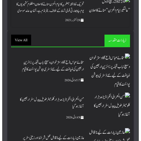
تحریک نفاذ فقہ جعفریہ کا ایام الحزن منا نے کا اعلان ؛ مظلوم کشمیریوں کا
یومِ سیاہ بھارتی فوجی تسلط کے خلاف ریفرنڈم ہے،آغا سیدحامد موسوی
28 اکتوبر, 2021
زیارات مقدسہ
View All
سخائے عباس (ع) کا دسترخوان وسیع: باب قبلہ پر زائرینِِ
اربعین کی ضیافت کے لیے نئے ڈسٹری بیوشن پوائنٹ کا قیام
17 جولائی, 2026
من البحر الی النحر : ڈیڑھ ہزار کلومیٹر طویل پیدل سفر اربعین کا
آغاز ہو گیا
8 جولائی, 2026
عازمین زیارات کے لیے ناقابل عمل شرائط اور زمینی سفر پر