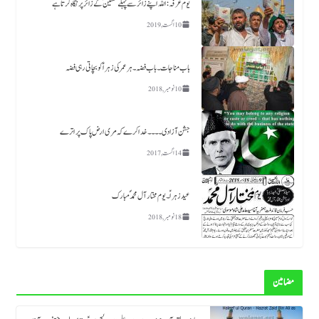
یوم عرفہ :اللہ اپنے زائر سے پہلے حسینؑ کے زائر پر نگاہ کرتا ہے
10 اگست, 2019
باب مناجات ۔باب فضہ ۔ ہر عمر کی زہرا ؑ کو بچاتی رہی فضہ
10 نومبر, 2018
جشن آزادی ۔۔۔۔خدا کرے کہ مری ارض پاک پر اترے
14 اگست, 2017
عید زہراؑ ۔ یوم مختار آل محمد ؐ مبارک
18 نومبر, 2018
مضامین