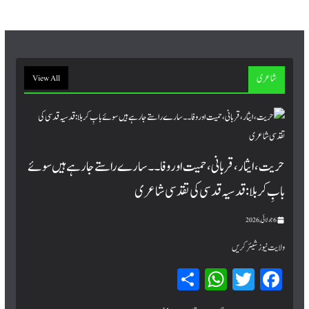
ok
شاعری
View All
حریت، ایثار، قربانی، حمیت اور وفا۔۔ سارے راستے جا رہے ہیں سوئے
بابِ کربلا : قدسیہ قدسی کی تقدسی شاعری
6 جولائی, 2026
ولایت نیوز شیئر کریں
Sh
W
T
Fa
ar
hat
wi
ce