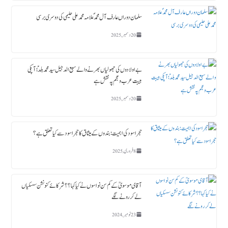
سلمان دوراں عارف آل محمدؐ علامہ محمد علی حلیمی کی دوسری برسی
20 دسمبر, 2025
بے اولادوں کی جھولیاں بھرنے والے سبع الدجیل سید محمد بلدؑ ؛ آپکی
ہیبت عرب و عجم پہ نقش ہے
20 دسمبر, 2025
حجر اسود کی اہمیت : بندوں کے میثاق کا حجر اسود سے کیا تعلق ہے؟
8 فروری, 2025
آقای موسویؒ کے کم سن نواسوں نے کیا کہا ؟؟ شرکائے کنونشن سسکیاں
لے کر رونے لگے
23 نومبر, 2024