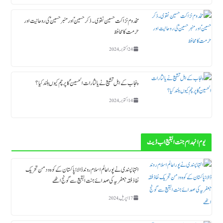
مخدوم نزاکت حسین نقوی ۔ ذکر حسین ؑ اور منبر حسین ؑ کی روحانیت اور
حرمت کا محافظ
24 اکتوبر, 2024
پنجاب کے اہل تشیع نے یا لثارات الحسینؑ کا پرچم کیوں بلند کیا ؟
14 اکتوبر, 2024
یوم انہدام جنت البقیع اب ڈیٹ
انتہاپسندی نے پورا عالم اسلام روند ڈالا؛ پاکستان کے کوہ و دمن تحریک
نفاذ فقہ جعفریہ کی صدائے جنت البقیع سے گونج اٹھے
17 اپریل, 2024