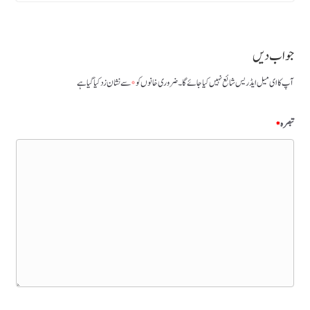
جواب دیں
آپ کا ای میل ایڈریس شائع نہیں کیا جائے گا۔
ضروری خانوں کو
*
سے نشان زد کیا گیا ہے
تبصرہ
*