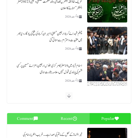
چہلم شہدائے کربلا اربعین حسینی؛ اسیران کربلا کی فتح کی یادگار دنیا بھر
میں عقیدت و احترام سے منائی گئی
4 اگست, 2026
اسلام آباد میں 19صفر کا مرکزی جلوس اربعین ؛ عزائے حسین پر کسی
قسم کی پابندی قبول نہیں،علامہ بشارت امامی
3 اگست, 2026
سیکیورٹی کے بہانے بنیادی مذہبی حقوق کی پامالی قبول نہیں کریں گے۔ علامہ سید باقر علی نقوی
1 اگست, 2026
مقتدر قوتوں کا سسٹم کی ناکامی کا صرف اعلان کافی نہیں اس کے علل و اسباب اور ذمہ داروں کا تعین بھی کیا جائے،
علامہ آغا سید حسین مقدسی
31 جولائی, 2026
Comment
Recent
Popular
عزاداری حسین اجرِ رسالت اور روح عبادات ہے جسے رسوم سے تعبیر کرنے والے روح عزاداری سے
ناواقف ہیں۔ آغا سید حسین مقدسی
خیرالنساءؑ کے لعل کے ماتم کی صدا ہے۔۔ غریب الغرباء امام کی