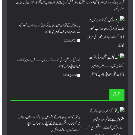
bo
tte
sA
e
تحریر:پروفیسر سید محمد اصغر کاظمی (صدر، تخلیق کار انٹرنیشنل کراچی چیپٹر) اردو ادب میں تقدسی شاعری ایک نہایت
معتبر، پاکیزہ
pp
r
ok
یہ نہ جائیں گے تو جنت میں نہ جائے گی بتولؑ: راجہ صاحب محمود آباد
کے والد مہاراجہ محب کی مرثیہ نگاری
21 مئی, 2026
اک تیغ ہے بجھی ہوئی نفرت کے زہر میں۔۔۔۔ ضربت امیر کائنات
علی ابن ابی طالبؑ کا منظر
30 مارچ, 2024
متفرق
ہر کلمہ گو حضرت ابوطالبؑ کا مقروض ہے؛ عالم اسلام شان رسالت ؐ
میں گستاخانہ دہشتگردی کے خاتمے کیلئے راہ ابو طالبؑ اختیار
کرے،نگہبان رسالت کانفرنس