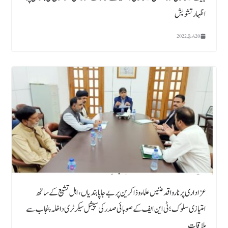
اظہار تشویش
20 مارچ, 2022
عزاداری پر ناروا قدغنیں علماء و ذاکرین پر بےجا پابندیاں، اہل تشیع کے ساتھ
امتیازی سلوک ؛ ٹی این ایف کے صوبائی صدر کی سپیشل سیکرٹری داخلہ پنجاب سے
ملاقات