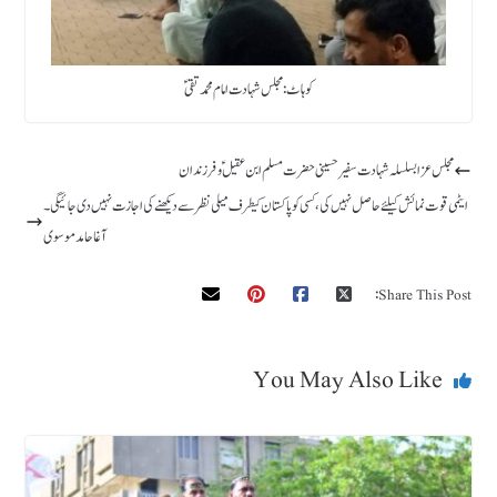
کوہاٹ : مجلس شہادت امام محمد تقی ؑ
مجلس عزا بسلسلہ شہادت سفیر حسینی حضرت مسلم ابن عقیل ؑ و فرزندان
ایٹمی قوت نمائش کیلئے حاصل نہیں کی، کسی کو پاکستان کیطرف میلی نظر سے دیکھنے کی اجازت نہیں دی جائیگی۔
آغاحامد موسوی
Share This Post:
You May Also Like