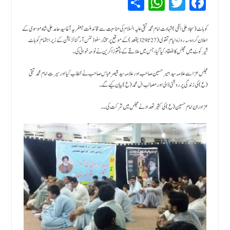
Sh
W
T
Fa
ar
hat
wi
ce
bo
tte
sA
e
کوہاٹ (سجاد علی الفی )شہادت امام محمد تقی علیہ السلام کی مناسبت سے قائد ملت جعفریہ آغا سید حامد علی شاہ موسوی کے
اعلان کردہ سہ روزہ ایام تقوی (27 تا 29 ذیقعد) کے موقع پر مختار سٹوڈ نٹس آرگنائزیشن کے زیر اہتمام کوہاٹ
pp
r
ok
شیرکوٹ میں مجلس کا انعقاد کیا گیا،جس میں علاقے کے پشتو زاکرین نے نوحہ خو
انی کی ۔
مجلس عزا سے علامہ سید امیر حسین صاحب اور علامہ سید قیصر عباس صاحب نے خطاب کیا اور سیرت امام محمد تقی
(ع) کی زندگی پر روشنی ڈالی اور مصائب ال محمد (ع) بیان کیے گے۔
عزادران امام حسین (ع) کی کثیر تعداد نے مجلس میں شرکت کی۔۔