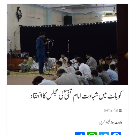
کوہاٹ میں شہادت امام تقی ؑ کی مجلس کا انعقاد
23 اگست, 2017
ولایت نیوز شیئر کریں