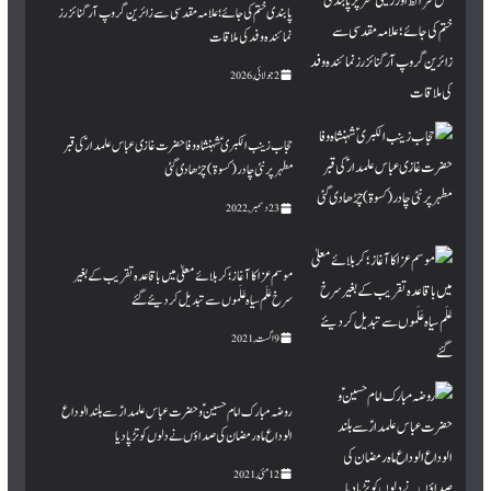
پابندی ختم کی جائے؛ علامہ مقدسی سے زائرین گروپ آرگنائزرز
نمائندہ وفد کی ملاقات
2 جولائی, 2026
حجاب زینب الکبری ؑ شہنشاہ وفا حضرت غازی عباس علمدار ؑ کی قبر
مطہرپر نئی چادر (کسوۃ ) چڑھا دی گئی
23 دسمبر, 2022
موسم عزا کا آغاز؛ کربلائے معلیٰ میں باقاعدہ تقریب کے بغیر
سرخ عَلَم سیاہ عَلَموں سے تبدیل کردیئے گئے
9 اگست, 2021
روضہ مبارک امام حسینؑ و حضرت عباس علمدارؑ سے بلند الوداع
الوداع ماہ رمضان کی صداؤں نے دلوں کو تڑپا دیا
12 مئی, 2021