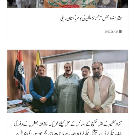
مختارسٹوڈنٹس آرگنائزیشن کی یوم پاکستان ریلی
23 مارچ, 2022
آزاد کشمیر کے اہل تشیع کے مسائل کے حل کیلئے تحریک نفاذ فقہ جعفریہ کے وفدکی
چیف سیکرٹری اور سپیشل سیکرٹری داخلہ سے ملاقات ؛ تاریخی جلوسوں کی بندش پر