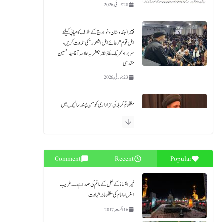
28 جولائی, 2026
فتنہ الہندوستان و خوارج کے خلاف کامیابی کیلئے
اہلِ قوم "دعائے اہل الثغور” کی تلاوت کریں،
سربراہ تحریکِ نفاذِ فقہِ جعفریہ علامہ آغا سید حسین
مقدسی
23 جولائی, 2026
مظلومِؑ کربلا کی عزاداری کو من پسند سانچوں میں
ڈھالنے کے بجائے سیرتِ زینبؑ و زین العابدینؑ
کی اتباع کی جائے۔ علامہ آغا حسین مقدسی
18 جولائی, 2026
Comment
Recent
Popular
حلیف القرآن حضرت زید بن علي ابن الحسین ؑ ۔
قائد ملت جعفریہ آغا سید حامد علی شاہ موسوی
خیرالنساءؑ کے لعل کے ماتم کی صدا ہے۔۔ غریب
18 جولائی, 2026
الغرباء امام کی مظلومانہ شہادت
16 اگست, 2017
بلوچستان میں قیام امن کیلئے فوری اے پی سی بلائی