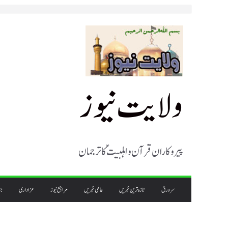
Skip
to
content
ولایت نیوز
پیروکاران قرآن و اہلبیت ؑ کا ترجمان
سرورق
تازہ ترین خبریں
عالمی خبریں
مراجع نیوز
عزاداری
جن