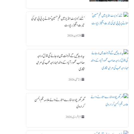
’حُسَے‘: ویسٹ انڈیز میں غمِ حسینؑ منانے پر بی بی سی کی
حیرت انگیز رپورٹ
28 جون, 2026
یہ نہ جائیں گے تو جنت میں نہ جائے گی بتولؑ: راجہ
صاحب محمود آباد کے والد مہاراجہ محب کی مرثیہ
نگاری
21 مئی, 2026
گھر گھر چودہ ستارے اتارنے والے علامہ نجم الحسن
کراروی
27 فروری, 2026