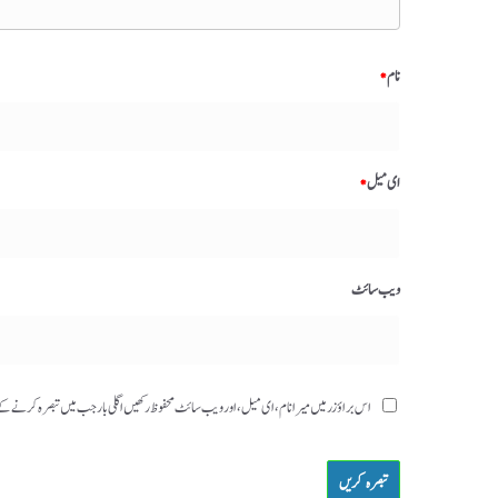
نام
*
ای میل
*
ویب‌ سائٹ
اس براؤزر میں میرا نام، ای میل، اور ویب سائٹ محفوظ رکھیں اگلی بار جب میں تبصرہ کرنے 