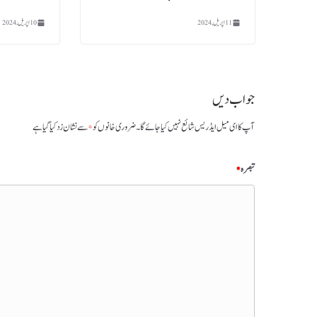
11 اپریل, 2024
10 اپریل, 2024
جواب دیں
آپ کا ای میل ایڈریس شائع نہیں کیا جائے گا۔
ضروری خانوں کو
*
سے نشان زد کیا گیا ہے
تبصرہ
*