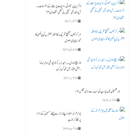
ذاکرین پر جھوٹی روایات پڑھنے کے الزامات ۔۔
آیۃ اللہ بشیر نجفی نے گتھی سلجھا دی!!!!
5 اکتوبر, 2017
مرکز مکتب تشیع تحریک نفاذفقہ جعفریہ کی پالیسی کا
محور بنیادی اصول
24 جولائی, 2017
9 ربیع الاول ۔۔ عید زہراؑ، تاجپوشی امام زمانہؑ
،جشن مختار آل محمدؐ مبارک
28 نومبر, 2017
نارتھمپٹن میں یورپ کی سب سے بڑی مجلس عزا
18 نومبر, 2018
یوم عرفہ :اللہ اپنے زائر سے پہلے حسینؑ کے زائر
پر نگاہ کرتا ہے
10 اگست, 2019