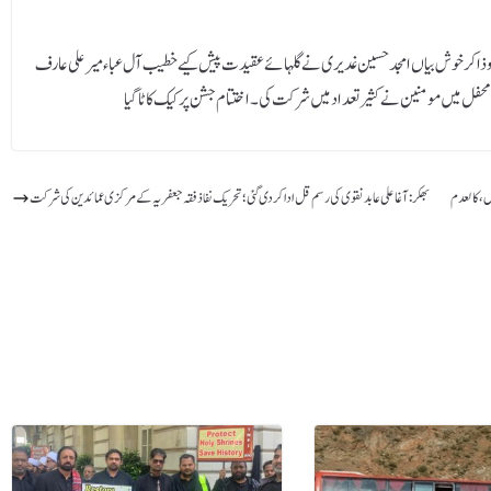
ائی و ذاکر خوش بیاں امجد حسین غدیری نے گلہائے عقیدت پیش کیے خطیب آل عباء میر علی عارف
محفل میں مومنین نے کثیر تعداد میں شرکت کی ۔ اختتام جشن پر کیک کاٹا گیا
ں، کالعدم
بھکر: آغا علی عابد نقوی کی رسم قل ادا کردی گئی ؛ تحریک نفاذ فقہ جعفریہ کے مرکزی عمائدین کی شرکت