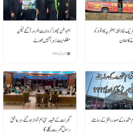
ریک نفاذ فقہ جعفریہ کا اتوار کو
ہم وطن چھوڑ کر ولایت ضرور آگئے لیکن
ے کا اعلان
مظلومیت زہراؑ نہیں بھولے
12 اپریل, 2024
م متحدہ کے صدر دفتر کے سامنے
گجرات کے شیعہ سنی ہم آواز ہو گئے ، ہر عاشق
رسولؐ گھر سے نکلے گا