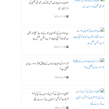
سلمان دوراں عارف آل محمدؐ علامہ محمد علی حلیمی کی
دوسری برسی
20 دسمبر, 2025
بے اولادوں کی جھولیاں بھرنے والے سبع الدجیل
سید محمد بلدؑ ؛ آپکی ہیبت عرب و عجم پہ نقش ہے
20 دسمبر, 2025
حجر اسود کی اہمیت : بندوں کے میثاق کا حجر اسود سے کیا
تعلق ہے؟
8 فروری, 2025
آقای موسویؒ کے کم سن نواسوں نے کیا کہا ؟؟
شرکائے کنونشن سسکیاں لے کر رونے لگے
23 نومبر, 2024