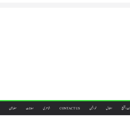
ت البقیع
اطفال
خواتین
CONTACT US
شاعری
اعلانات
مضامین