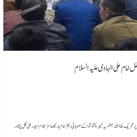
 امام علی الہادی علیہ السلام
 السّلام پر تحریک نفاذ فقہ جعفریہ خیبر پختونخوا کے صوبائی دفتر امام بارگاہ ماسٹر غلام حیدر علی گل پشاور