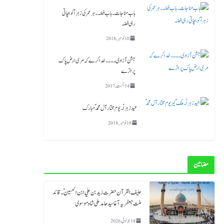
باب مناجات ۔باب فضہ ۔ ہر عمر کی زہرا ؑ کو بچاتی
رہی فضہ
10 نومبر, 2018
جشن آزادی ۔۔۔۔خدا کرے کہ مری ارض پاک
پر اترے
14 اگست, 2017
عید زہراؑ ۔ یوم مختار آل محمد ؐ مبارک
18 نومبر, 2018
مضامین
حلیف القرآن حضرت زید بن علي ابن الحسین ؑ ۔قائد
ملت جعفریہ آغا سید حامد علی شاہ موسوی
18 جولائی, 2026