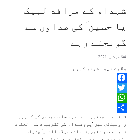
شہداء کے مراقد لبیک
یا حسین ؑ کی صداؤں سے
گونجتے رہے
6 جولائی, 2021
ولایت نیوز شیئر کریں
F
T
a
W
w
c
قائد ملت جعفریہ آغا سید حامدموسوی کی کال پر
h
e
S
i
راولپنڈی میں ’یوم شہداء‘ کی تقریبات کا انعقاد
b
h
a
t
شہید صفدر نقوی،شہدائے میلاد النبی ؐ چٹیاں
o
a
t
t
ہٹیاں،شہدائے شاہ نجف،شہدائے ڈھوک