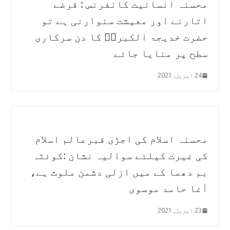
محسنہ انسانیت کانفرنس : قرضے
اتارنے اور معیشت سنوارنی ہے تو
حضرت خدیجۃ الکبریؑ کا دن سرکاری
سطح پر منایا جائے
24 اپریل, 2021
محسنہ اسلام کی اجڑی قبرعالم اسلام
کی غیرت کیلئے سوالیہ نشان :کوئٹہ
بم دھما کے میں ازلی دشمن ملوث ہے،
آغا حامد موسوی
23 اپریل, 2021