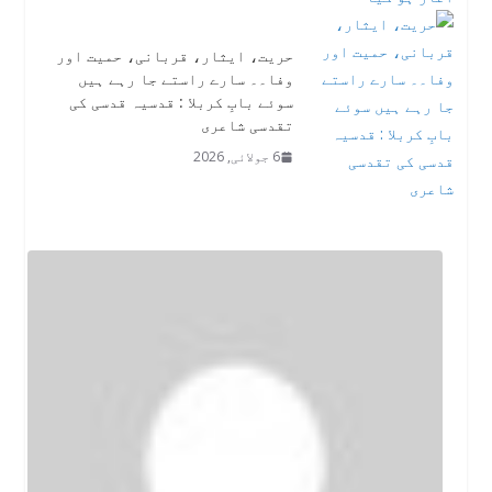
حریت، ایثار، قربانی، حمیت اور
وفا۔۔ سارے راستے جا رہے ہیں
سوئے بابِ کربلا : قدسیہ قدسی کی
تقدسی شاعری
6 جولائی, 2026