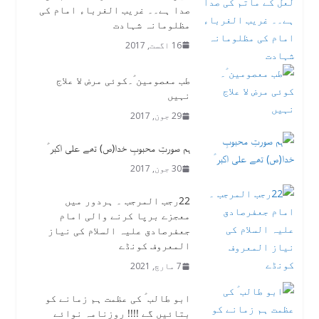
صدا ہے۔۔ غریب الغرباء امام کی
مظلومانہ شہادت
16 اگست, 2017
طب معصومین ؑ۔کوئی مرض لا علاج
نہیں
29 جون, 2017
ہم صورتِ محبوبِ خدا(ص) تھے علی اکبر ​ؑ
30 جون, 2017
22رجب المرجب ۔ ہردور میں
معجزے برپا کرنے والی امام
جعفرصادق علیہ السلام کی نیاز
المعروف کونڈے
7 مارچ, 2021
ابو طالب ؑ کی عظمت ہم زمانے کو
بتائیں گے !!!! روزنامہ نوائے