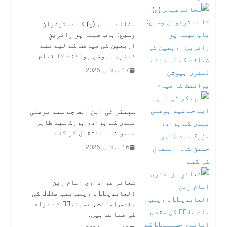
سخائے عباس (ع) کا دسترخوان
وسیع: باب قبلہ پر زائرینِِ
اربعین کی ضیافت کے لیے نئے
ڈسٹری بیوشن پوائنٹ کا قیام
17 جولائی, 2026
سپیکر ٹی این ایف جے سید بوعلی
مہدی کے برادر بزرگ سید طاہر
حسین شاہ انتقال کر گئے
16 جولائی, 2026
شعائرِ عزاداری امام زین
العابدینؑ و زینب بنتِ علیؑ کی
مقدس امانت، حسینیتؑ کے دوام
کی ضمانت ہیں.