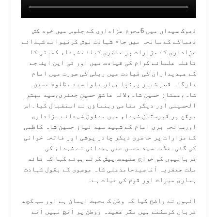
ڈھوک سیداں میں 6محرم عزاداری کے جلوس میں خود کش
دھماکے کے سانحہ میں جام شہادت نوش کرنیوالے شہدائے
عزاداری کے مزارات پر حاضری کیلئے شہداء کمیٹی کا
قافلہ علمائے کرام کی قیادت میں اور ٹی این ایف جے
کے عہدیداران کی قیادت میں ریلی کی صورت میں امام
بارگاہ قصر شبیر پہنچا جہاں باوا سید مظلوم حسین
شاہ،ممتاز حسین شاہ،لالہ عاشق حسین جعفری،سید مبشر
الحسینی اور دیگر مقامی رہنماؤں نے استقبال کیا۔اس
موقع پر قبرستان شہداء میں مدفون شہدائے عزاداری
اورسانحہ بری امام کے شہید سید نیاز حسین شاہ کاظمی
کے مزارات پر حاضری دیکر چادر پوشی اور فاتحہ خوانی
کی گئی۔علامہ سید محسن علی ہمدانی نے شہداء کی
قربانیوں کو خراج عقیدت پیش کرتے ہوئے کہا کہ قائد
ملت جعفریہ آغاسیدحامدعلی شاہ موسوی کے بقول شہادت
ہماری میراث اور قوم کی حیات ہے۔
انہوں نے واضح کیا کہ وطن ک محبت ایمان ہے اور سب کچھ
قربان کرسکتے ہیں مگر عقیدہ ووطن پر آنچ نہیں آنے