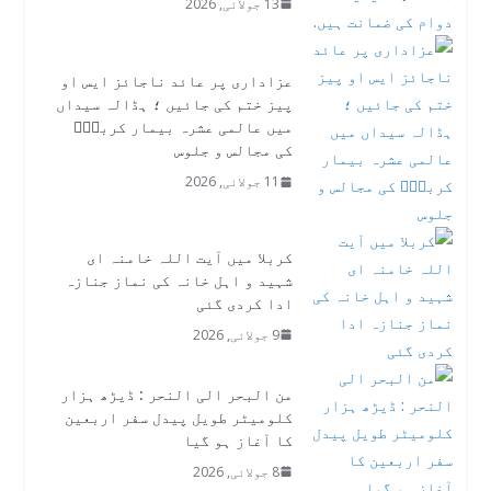
13 جولائی, 2026
عزاداری پر عائد ناجائز ایس او
پیز ختم کی جائیں ؛ ہڈالہ سیداں
میں عالمی عشرہ بیمار کربلاؑ
کی مجالس و جلوس
11 جولائی, 2026
کربلا میں آیت اللہ خامنہ ای
شہید و اہل خانہ کی نماز جنازہ
ادا کردی گئی
9 جولائی, 2026
من البحر الی النحر : ڈیڑھ ہزار
کلومیٹر طویل پیدل سفر اربعین
کا آغاز ہو گیا
8 جولائی, 2026