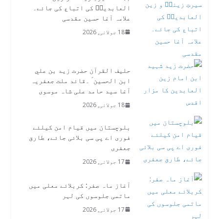
العابدینؑ کی اتباع کی جائے۔
علامہ آغا حسین مقدسی
18 جولائی, 2026
حلیف القرآن حضرت زید بن علي
ابن الحسین ؑ ۔قائد ملت جعفریہ
آغا سید حامد علی شاہ موسوی
18 جولائی, 2026
بلوچستان میں قیام امن کیلئے
فوری اے پی سی بلائی جائے، طارق
جعفری
17 جولائی, 2026
آغاز ماہ صفر: کربلائے معلی میں
ماتمی جلوسوں کی لہر
17 جولائی, 2026