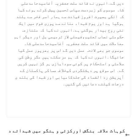
دیں گے۔انہوں نے قائد ملت جعفریہ آغاسیدحامدعلی
شاہ موسوی کو زبردست سپاس تحسین پیش کرتے ہوئے کہا
کہ انکی بصیرت افروز قیادت سے ہمار اسر فخر سے بلند
ہوگیا ہے اور یوم شہداء منانے سے پوری قوم میں ایک
نئی روح بیدار ہوگئی ہے۔انہوں نے کہا کہ متنازعہ
حکومتی نصاب تعلیم،فیملی لاز ترمیمی بل اور دیگر اہم
معاملات میں قائد ملت جعفریہ آغاسیدحامدعلی شاہ
موسوی جو بھی لائحہ عمل دیں گے اس پر بھرپور عمل کیا
جائیگا۔انہوں نے کہا کہ ہم مر سکتے ہیں مگر وطن کی
سلامتی و استحکام پر کوئی سودابازی ہر گز نہیں کریں
گے۔ اس موقع پر دہشتگردی کیخلا ف عساکر پاکستان کے
آپریشن رد الفساد کی جلدکامیابی اور شہدا کی بلند ی
درجات کیلئے دعائیں کی گئیں۔
کوہاٹ علاقہ بنگش اورکزئی و ہنگو میں شہدائے د