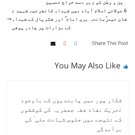
ین و وطن کو زبر دست خراج تحسین
6 جولائی اسلام آباد میں شہداء کانفرنس، شہید ن
شان حیدرؑ سانحہ بری امام ؒ اور شکریال کے شہداء
کے مزارات پر چادر پوشی
Share This Post:
You May Also Like
شکار پور میں پابندیوں کے باوجود
تحریک نفاذ فقہ جعفریہ کی کوششوں
کے نتیجے میں جلوس شہادت علی ؑ کی
برآمدگی