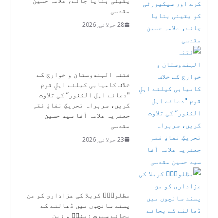
یقینی بنایا جائے، علامہ حسین
مقدسی
28 جولائی, 2026
فتنہ الہندوستان و خوارج کے
خلاف کامیابی کیلئے اہلِ قوم
"دعائے اہل الثغور” کی تلاوت
کریں، سربراہ تحریکِ نفاذِ فقہِ
جعفریہ علامہ آغا سید حسین
مقدسی
23 جولائی, 2026
مظلومِؑ کربلا کی عزاداری کو من
پسند سانچوں میں ڈھالنے کے
بجائے سیرتِ زینبؑ و زین