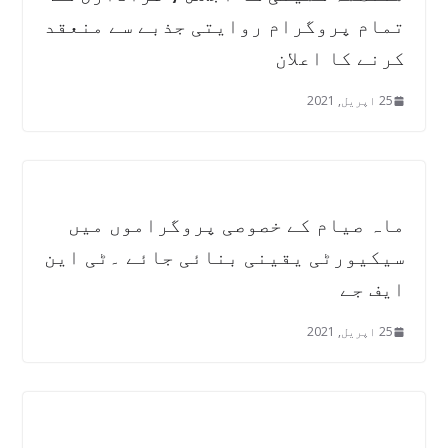
تمام پروگرام روایتی جذبے سے منعقد
کرنے کا اعلان
25 اپریل, 2021
ماہ صیام کے خصوصی پروگراموں میں
سیکیورٹی یقینی بنائی جائے ۔ٹی این
ایف جے
25 اپریل, 2021