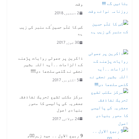
وقت
2 دسمبر, 2018
کس کا عَلَم حسین ؑکے منبر کی زیب
ہے​
30 جون, 2017
ذاکرین پر جھوٹی روایات پڑھنے
کے الزامات ۔۔آیۃ اللہ بشیر
نجفی نے گتھی سلجھا دی!!!!
5 اکتوبر, 2017
مرکز مکتب تشیع تحریک نفاذفقہ
جعفریہ کی پالیسی کا محور
بنیادی اصول
24 جولائی, 2017
9 ربیع الاول ۔۔ عید زہراؑ،