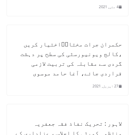
4 مئی, 2021
حکمران جرات مختارؒاختیار کریں
،کالج ویونیورسٹی کی سطح پر دہشت
گردی سے مقابلہ کی تربیت لازمی
قراردی جائے، آغا حامد موسوی
27 اپریل, 2021
لاہور : تحریک نفاذ فقہ جعفریہ
منتظمہ کمیٹی کا اجلاس ، عزاداری کے