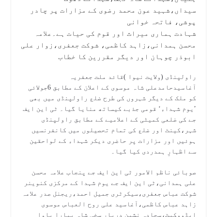
سیداں،شہید عون محمد رضوی کے مزارات پر چادر
o
e
s
r
پوشی، فاتحہ خوانی
A
k
e
r
شہادت ہماری میراث اور قوم کی حیات ہے۔علامہ
p
محسن ہمدانی،زاہد کاظمی، شوکت جعفری،زوار علی
ابوذر چوہان اور دیگر مقررین کا خطاب
p
راولپنڈی (ولایت نیوا )قائد ملت جعفریہ
آغاسیدحامدعلی شاہ موسوی کے اعلان کے مطابق 6جولائی
کو ملک کے دیگر شہروں کی طرح ضلع راولپنڈی میں بھی
’یوم شہداء‘ قومی جذبے کیساتھ منایا گیا۔ ٹی این ایف
جے کی ضلعی کمیٹی کے اعلامیے کے مطابق راولپنڈی
شہر،کینٹ اور ضلع کی تمام تحصیلوں میں کانفرنسیں
ہوئیں اور مزارات پر حاضری دیکر شہداء کے لواحقین
سے اظہارِ ہمدردی کیا گیا۔
صوبائی ناظم الامور ٹی این ایف جے پنجاب علامہ محسن
علی ہمدانی،ٹی این ایف جے یوم شہدا کے مرکزی کنوینر
شوکت عباس جعفری،سیکرٹری جمیل احمد،ریجنل صدر علامہ
زاہد عباس کاظمی،آغاسید علی روح العباس موسوی
ایڈووکیٹ،سجادہ نشین دربار سخی شاہ پیارا باوا