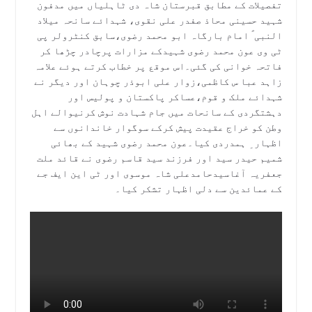
تفصیلات کے مطابق قبرستان شاہ دی ٹاہلیاں میں مدفون
شہید حسینی محاذ صفدر علی نقوی، شہدائے سانحہ میلاد
النبی ؐ امام بارگاہ ابو محمد رضوی،سابق کنٹرولر پی
ٹی وی عون محمد رضوی شہیدکے مزارات پرچادر چڑھا کر
فاتحہ خوانی کی گئی۔اس موقع پر خطاب کرتے ہوئے علامہ
زاہد عبا س کاظمی،زوار علی ابوذر چوہان اور دیگر نے
شہدائے ملک و قوم،عساکر پاکستان و پولیس اور
دہشتگردی کے سانحات میں جام شہادت نوش کرنیوالے اہل
وطن کو خراج عقیدت پیش کرکے سوگوار خاندانوں سے
اظہار ِ ہمدردی کیا۔عون محمد رضوی شہید کے بھائی
شمیم حیدر سید اور فرزند سید قاسم رضوی نے قائد ملت
جعفریہ آغاسیدحامدعلی شاہ موسوی اور ٹی این ایف جے
کے عمائدین سے دلی اظہار تشکر کیا۔