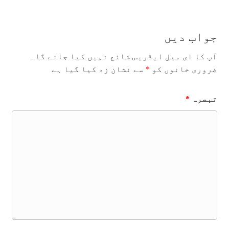
جواب دیں
آپ کا ای میل ایڈریس شائع نہیں کیا جائے گا۔
ضروری خانوں کو
*
سے نشان زد کیا گیا ہے
تبصرہ
*