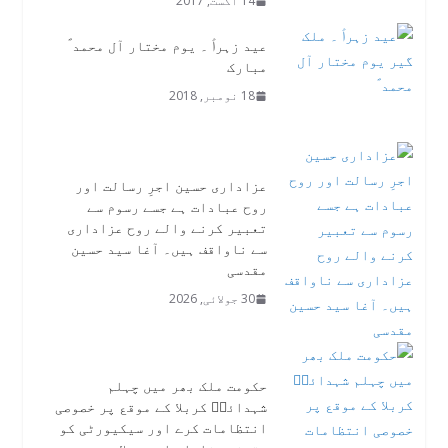
14 اگست, 2017
عید زہراؑ ۔ یوم مختار آل محمد ؐ
مبارک
18 نومبر, 2018
عزاداری حسین اجرِ رسالت اور
روح عبادات ہے جسے رسوم سے
تعبیر کرنے والے روح عزاداری
سے ناواقف ہیں۔ آغا سید حسین
مقدسی
30 جولائی, 2026
حکومت ملک بھر میں چہلم
شہدائےؑ کربلا کے موقع پر خصوصی
انتظامات کرے اور سیکیورٹی کو