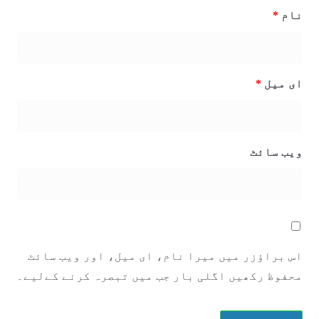
نام
*
ای میل
*
ویب‌ سائٹ
اس براؤزر میں میرا نام، ای میل، اور ویب سائٹ
محفوظ رکھیں اگلی بار جب میں تبصرہ کرنے کےلیے۔