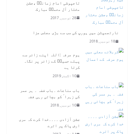
تاجپوشی امام زمانہؑ ،جشن
مختار آل محمدؐ مبارک
28 نومبر, 2017
نارتھمپٹن میں یورپ کی سب سے بڑی مجلس عزا
18 نومبر, 2018
یوم عرفہ :اللہ اپنے زائر سے
پہلے حسینؑ کے زائر پر نگاہ
کرتا ہے
10 اگست, 2019
باب مناجات ۔باب فضہ ۔ ہر عمر
کی زہرا ؑ کو بچاتی رہی فضہ
10 نومبر, 2018
جشن آزادی ۔۔۔۔خدا کرے کہ مری
ارض پاک پر اترے