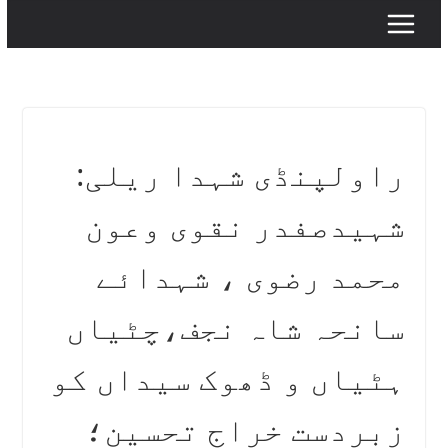
راولپنڈی شہدا ریلی:
شہیدصفدر نقوی وعون
محمد رضوی ، شہدائے
سانحہ شاہ نجف،چٹیاں
ہٹیاں و ڈھوک سیداں کو
زبردست خراج تحسین؛