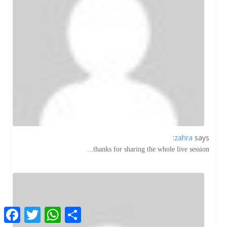
zahra
says:
thanks for sharing the whole live session...
F
T
W
S
a
w
h
h