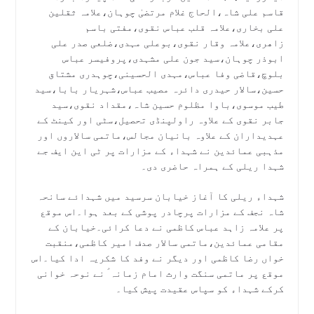
قاسم علی شاہ،الحاج غلام مرتضیٰ چوہان،علامہ ثقلین
علی بخاری،علامہ قلب عباس نقوی،مفتی باسم
زاھری،علامہ وقار نقوی،بوعلی مہدی،ضلعی صدر علی
ابوذر چوہان،سید جون علی مشہدی،پروفیسر عباس
بلوچ،قاضی وفا عباس،مہدی الحسینی،چوہدری مشتاق
حسین،سالار حیدری دائرہ مصیب عباس،شہریار بابا،سید
طیب موسوی،باوا مظلوم حسین شاہ،مقداد نقوی،سید
جابر نقوی کے علاوہ راولپنڈی تحصیل،سٹی اور کینٹ کے
عہدیداران کے علاوہ بانیان مجالس،ماتمی سالاروں اور
مذہبی عمائدین نے شہداء کے مزارات پر ٹی این ایف جے
شہدا ریلی کے ہمراہ حاضری دی۔
شہداء ریلی کا آغاز خیابان سرسید میں شہدائے سانحہ
شاہ نجف کے مزارات پرچادر پوشی کے بعد ہوا۔اس موقع
پر علامہ زاہد عباس کاظمی نے دعا کرائی۔خیابان کے
مقامی عمائدین،ماتمی سالار صدف امیر کاظمی،منقبت
خواں رضا کاظمی اور دیگر نے وفد کا شکریہ ادا کیا۔اس
موقع پر ماتمی سنگت وارث امام زمانہ ؑ نے نوحہ خوانی
کرکے شہداء کو سپاس عقیدت پیش کیا۔