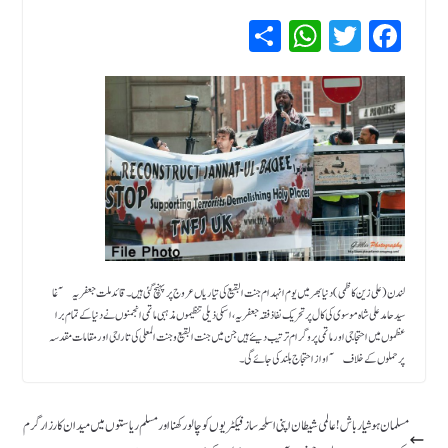
Sh
W
T
Fa
ar
hat
wi
ce
e
sA
tte
bo
pp
r
ok
لندن(علی زین کاظمی )دنیا بھر میں یوم انہدام جنت البقیع کی تیاریاں عروج پر پہنچ گئی ہیں ۔قائد ملت جعفریہ ۤغا
سید حامد علی شاہ موسوی کی کال پر تحریک نفاذ فقہ جعفریہ ، اسکی ذیلی تنظیموں مذہبی ماتمی انجمنوں نے دنیا کے تمام برا
عظموں میں احتجاجی اور ماتمی پروگرام ترتیب دیئے ہیں جن میں جنت البقیع و جنت المعلی کی تاراجی اور مقامات مقدسہ
پر حملوں کے خلاف ۤاواز احتجاج بلند کی جائے گی ۔
مسلمان ہوشیار باش! عالمی شیطان اپنی اسلحہ ساز فیکٹریوں کو چالو رکھنا اور مسلم ریاستوں میں میدان کارزار گرم