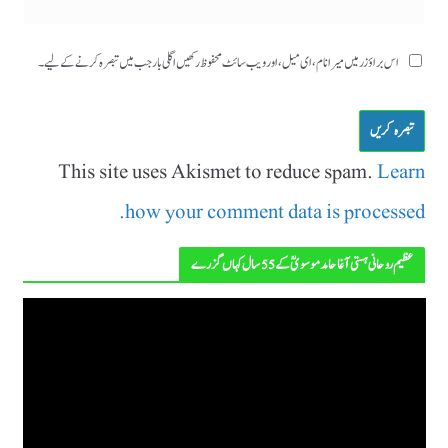
اس براؤزر میں میرا نام، ای میل، اور ویب سائٹ محفوظ رکھیں اگلی بار جب میں تبصرہ کرنے کےلیے۔
This site uses Akismet to reduce spam.
Learn
how your comment data is processed.
عظیم روحانی ہستی آغا حامد موسویؒ کے 55 سال کہاں گزرے