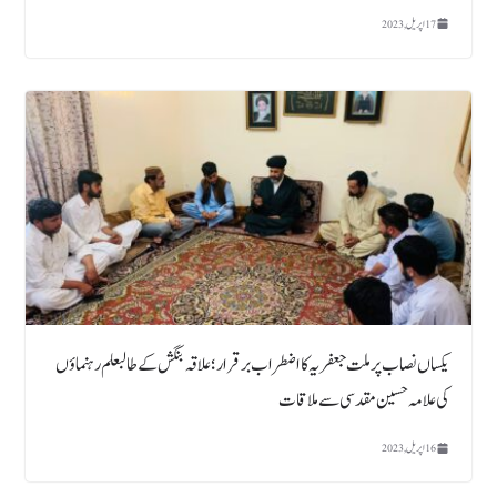
17 اپریل, 2023
یکساں نصاب پر ملت جعفریہ کا اضطراب برقرار؛ علاقہ بنگش کے طالبعلم رہنماؤں
کی علامہ حسین مقدسی سے ملاقات
16 اپریل, 2023