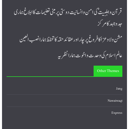
قرآن و اہلبیت ؑ کی امن و انسانیت دوستی پر مبنی تعلیمات کا ابلاغ ہماری
جدوجہد کا مرکز
مشن ولا و عزا کا فروغ پرچار اورعقائد حقہ کا تحفظ ہمارا نصب العین
عالم اسلام کی وحدت و اخوت ہمارا نظریہ
Other Themes
Jang
Nawaiwaqt
Express