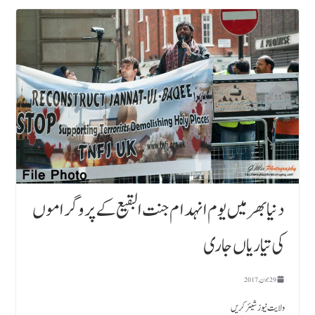
دنیا بھر میں یوم انہدام جنت البقیع کے پروگراموں
کی تیاریاں جاری
29 جون, 2017
ولایت نیوز شیئر کریں