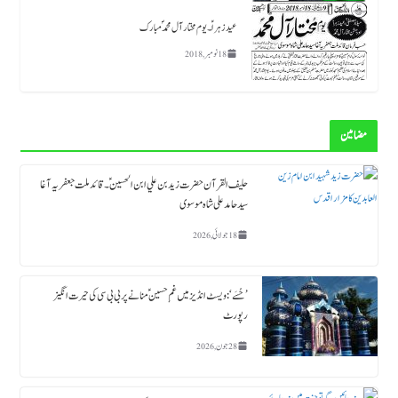
عید زہراؑ ۔ یوم مختار آل محمد ؐ مبارک
18 نومبر, 2018
مضامین
حلیف القرآن حضرت زید بن علي ابن الحسین ؑ ۔قائد ملت جعفریہ آغا
سید حامد علی شاہ موسوی
18 جولائی, 2026
’حُسَے‘: ویسٹ انڈیز میں غمِ حسینؑ منانے پر بی بی سی کی حیرت انگیز
رپورٹ
28 جون, 2026