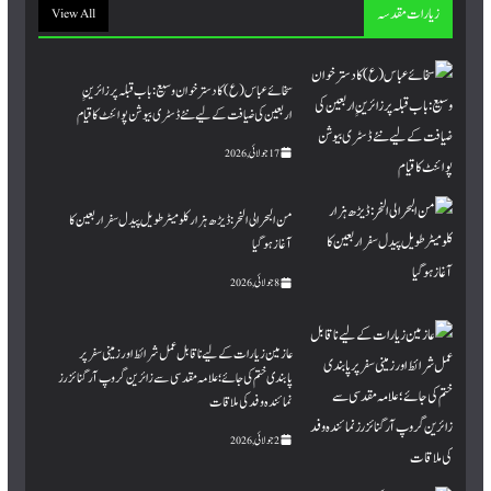
زیارات مقدسہ
View All
سخائے عباس (ع) کا دسترخوان وسیع: باب قبلہ پر زائرینِِ
اربعین کی ضیافت کے لیے نئے ڈسٹری بیوشن پوائنٹ کا قیام
17 جولائی, 2026
من البحر الی النحر : ڈیڑھ ہزار کلومیٹر طویل پیدل سفر اربعین کا
آغاز ہو گیا
8 جولائی, 2026
عازمین زیارات کے لیے ناقابل عمل شرائط اور زمینی سفر پر
پابندی ختم کی جائے؛ علامہ مقدسی سے زائرین گروپ آرگنائزرز
نمائندہ وفد کی ملاقات
2 جولائی, 2026