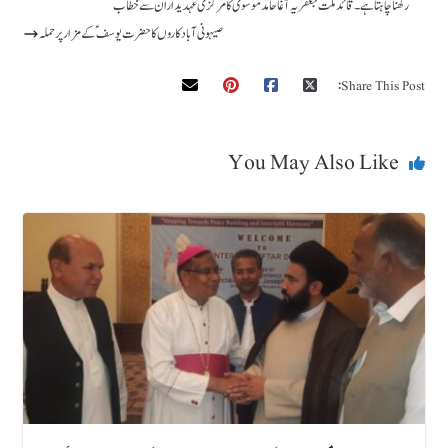
رکھنا چاہتا ہے۔ قائد ملت جعفریہ آغاحامد موسوی کامرکزی عہدیداران سے خطاب
صیہونی آبادکاروں کا حضرت یوسف ؑ کے مزار پر حملہ
Share This Post:
You May Also Like