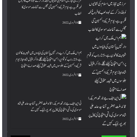
سرزمین حجاز میں اسلام کی نشانیوں کوبلڈوز کرکے لہو و لعب کا فروغ
لمحہ فکریہ ہے، یوم شریکۃ الحسینؑ کی مجلس سے آغا حامد موسوی کا
خطاب
18 فروری, 2022
ہم اس ملک میں کرایے دارنہیں پاکستان کی بنیادوں میں شیعیت کاخون
ہے، 25 رجب کو قوم پرامن احتجاج کیلئے نکلے، ذاکراقبال شاہ بجاڑ؛ یوم
شریکۃ الحسینؑ کے جلوسوں میں شیعہ حقوق کیلئے صدائے احتجاج
17 فروری, 2022
ٹی این ایف جے نارتھ امریکہ : قائد ملت جعفریہ آغا سید حامد علی شاہ
موسوی کی ماتمی احتجاج کی کال پر بھرپور لبیک کہیں گے
17 فروری, 2022