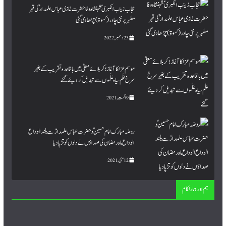
حجاب زینب الکبری ؑ شہنشاہ وفا حضرت غازی عباس علمدار ؑ کی قبر
مطہرپر نئی چادر (کسوۃ ) چڑھا دی گئی
23 دسمبر, 2022
موسم عزا کا آغاز؛ کربلائے معلیٰ میں باقاعدہ تقریب کے بغیر
سرخ عَلَم سیاہ عَلَموں سے تبدیل کردیئے گئے
9 اگست, 2021
روضہ مبارک امام حسینؑ و حضرت عباس علمدارؑ سے بلند الوداع
الوداع ماہ رمضان کی صداؤں نے دلوں کو تڑپا دیا
12 مئی, 2021
ہم اور ہمارا کام