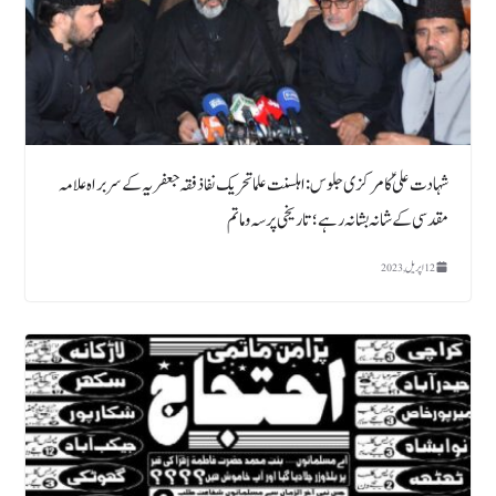
شہادت علیؑ کا مرکزی جلوس: اہلسنت علما تحریک نفاذ فقہ جعفریہ کے سربراہ علامہ
مقدسی کے شانہ بشانہ رہے ؛ تاریخی پرسہ و ماتم
12 اپریل, 2023