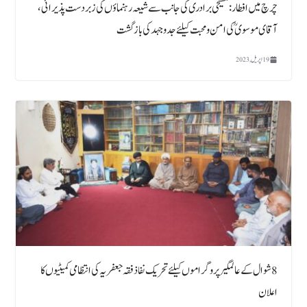
چرچ میں افطار: مسیحی برادری کی جانب سے شیعہ رہنماؤں کی زبردست پذیرائی ،
آقای موسوی ؒ کی امن و محبت کیلئے جدوجہد کی بازگشت
19 اپریل, 2023
8 شوال کے عالمگیر پروگراموں کیلئے تحریک نفاذ فقہ جعفریہ کی انتظامی کمیٹیوں کا
اعلان