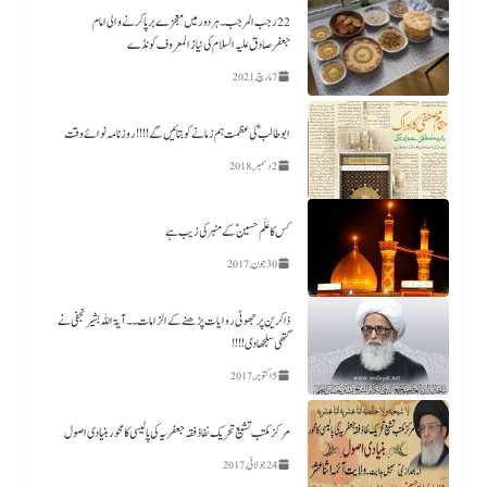
22رجب المرجب ۔ ہردور میں معجزے برپا کرنے والی امام
جعفرصادق علیہ السلام کی نیاز المعروف کونڈے
7 مارچ, 2021
ابو طالب ؑ کی عظمت ہم زمانے کو بتائیں گے !!!! روزنامہ نوائے وقت
2 دسمبر, 2018
کس کا عَلَم حسین ؑکے منبر کی زیب ہے​
30 جون, 2017
ذاکرین پر جھوٹی روایات پڑھنے کے الزامات ۔۔آیۃ اللہ بشیر نجفی نے
گتھی سلجھا دی!!!!
5 اکتوبر, 2017
مرکز مکتب تشیع تحریک نفاذفقہ جعفریہ کی پالیسی کا محور بنیادی اصول
24 جولائی, 2017