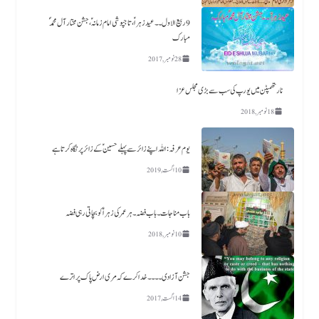
9 ربیع الاول ۔۔ عید زہراؑ، تاجپوشی امام زمانہؑ ،جشن مختار آل محمدؐ
مبارک
28 نومبر, 2017
نارتھمپٹن میں یورپ کی سب سے بڑی مجلس عزا
18 نومبر, 2018
یوم عرفہ :اللہ اپنے زائر سے پہلے حسینؑ کے زائر پر نگاہ کرتا ہے
10 اگست, 2019
باب مناجات ۔باب فضہ ۔ ہر عمر کی زہرا ؑ کو بچاتی رہی فضہ
10 نومبر, 2018
جشن آزادی ۔۔۔۔خدا کرے کہ مری ارض پاک پر اترے
14 اگست, 2017