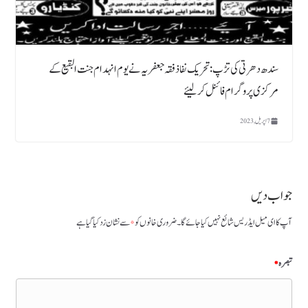
سندھ دھرتی کی تڑپ : تحریک نفاذ فقہ جعفریہ نے یوم انہدام جنت البقیع کے
مرکزی پروگرام فائنل کرلیئے
7 اپریل, 2023
جواب دیں
آپ کا ای میل ایڈریس شائع نہیں کیا جائے گا۔
ضروری خانوں کو
*
سے نشان زد کیا گیا ہے
تبصرہ
*