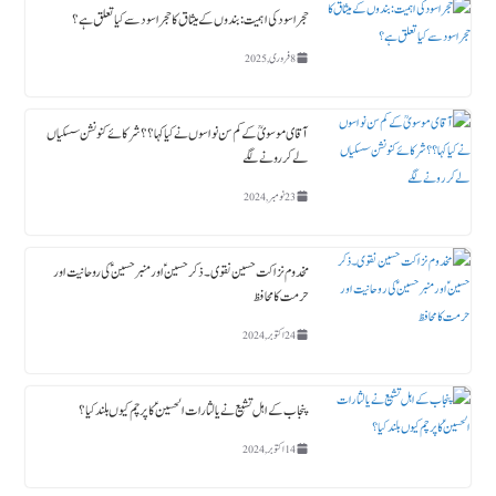
حجر اسود کی اہمیت : بندوں کے میثاق کا حجر اسود سے کیا تعلق ہے؟
8 فروری, 2025
آقای موسویؒ کے کم سن نواسوں نے کیا کہا ؟؟ شرکائے کنونشن سسکیاں
لے کر رونے لگے
23 نومبر, 2024
مخدوم نزاکت حسین نقوی ۔ ذکر حسین ؑ اور منبر حسین ؑ کی روحانیت اور
حرمت کا محافظ
24 اکتوبر, 2024
پنجاب کے اہل تشیع نے یا لثارات الحسینؑ کا پرچم کیوں بلند کیا ؟
14 اکتوبر, 2024