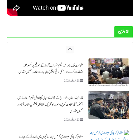
تازہ ترین
فتنہ الہندوستان و خوارج کے خلاف کامیابی کیلئے اہلِ قوم "دعائے اہل
الثغور” کی تلاوت کریں، سربراہ تحریکِ نفاذِ فقہِ جعفریہ علامہ آغا سید
حسین مقدسی
23 جولائی, 2026
مظلومِؑ کربلا کی عزاداری کو من پسند سانچوں میں ڈھالنے کے بجائے
سیرتِ زینبؑ و زین العابدینؑ کی اتباع کی جائے۔ علامہ آغا حسین
مقدسی
18 جولائی, 2026