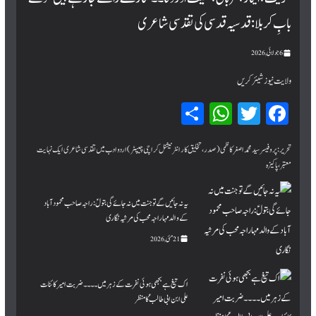
بابِ کربلا : قدسیہ قدسی کی تقدسی شاعری
6 جولائی, 2026
ولایت نیوز شیئر کریں
Sh
W
T
Fa
ar
hat
wi
ce
bo
tte
sA
e
تحریر:پروفیسر سید محمد اصغر کاظمی (صدر، تخلیق کار انٹرنیشنل کراچی چیپٹر) اردو ادب میں تقدسی شاعری ایک نہایت
معتبر، پاکیزہ
pp
r
ok
یہ نہ جائیں گے تو جنت میں نہ جائے گی بتولؑ: راجہ صاحب محمود آباد
کے والد مہاراجہ محب کی مرثیہ نگاری
21 مئی, 2026
اک تیغ ہے بجھی ہوئی نفرت کے زہر میں۔۔۔۔ ضربت امیر کائنات
علی ابن ابی طالبؑ کا منظر