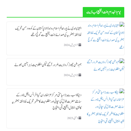
یوم انہدام جنت البقیع اب ڈیٹ
انتہاپسندی نے پورا عالم اسلام روند ڈالا؛ پاکستان کے کوہ و دمن تحریک
نفاذ فقہ جعفریہ کی صدائے جنت البقیع سے گونج اٹھے
17 اپریل, 2024
ہم وطن چھوڑ کر ولایت ضرور آگئے لیکن مظلومیت زہراؑ نہیں بھولے
12 اپریل, 2024
دنیا کا سب سے بڑا سیاحتی مرکز عزاخانہ بن گیا ؛ فرانس ایفل ٹاورکے
سامنے حضرت بتولؑ کی سچائی اور مظلومیت کا مظہر تحریک نفاذ فقہ جعفریہ
کا فقید المثال البقیع ماتمی احتجاج
1 مئی, 2023