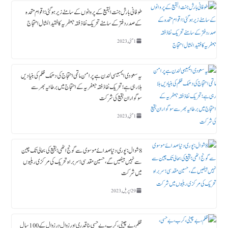
طوفانی بارش جنت البقیع کے پروانوں کے سامنے زیر ہوگئی ؛ اقوام متحدہ
کے صدردفتر کے سامنے تحریک نفاذ فقہ جعفریہ کا فقید المثال احتجاج
1 مئی, 2023
یہ سعودی ایمبیسی لندن ہے پرامن ماتمی احتجاج کی دھمک ظلم کی بنیادیں
ہلا رہی ہے؛ تحریک نفاذ فقہ جعفریہ کے احتجاج میں برطانیہ بھر سے
سوگواران بقیع کی شرکت
1 مئی, 2023
8 شوال : پوری دنیا صدائے موسوی سے گونج اٹھی ؛ بقیع کی بحالی تک چین
سے نہیں بیٹھیں گے، حسین مقدسی؛ سربراہ تحریک کی مرکزی ریلیوں
میں شرکت
29 اپریل, 2023
ظلم،بے چینی،کرب، بے حسی، ناقدری اور زوال در زوال کے 100سال