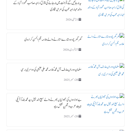
یہ نہ جائیں گے تو جنت میں نہ جائے گی بتولؑ: راجہ صاحب محمود آباد کے
والد مہاراجہ محب کی مرثیہ نگاری
21 مئی, 2026
گھر گھر چودہ ستارے اتارنے والے علامہ نجم الحسن کراروی
27 فروری, 2026
سلمان دوراں عارف آل محمدؐ علامہ محمد علی حلیمی کی دوسری برسی
20 دسمبر, 2025
بے اولادوں کی جھولیاں بھرنے والے سبع الدجیل سید محمد بلدؑ ؛ آپکی
ہیبت عرب و عجم پہ نقش ہے
20 دسمبر, 2025