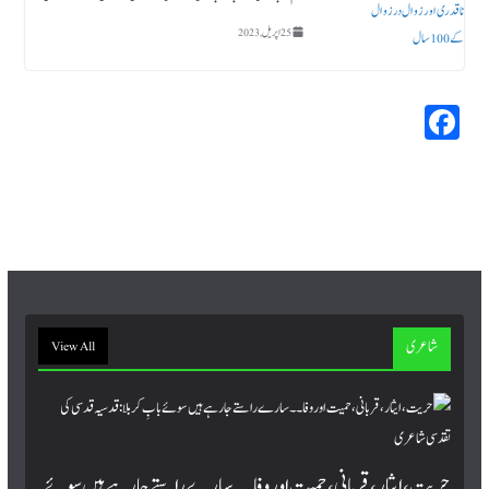
25 اپریل, 2023
Fa
ce
bo
ok
شاعری
View All
حریت، ایثار، قربانی، حمیت اور وفا۔۔ سارے راستے جا رہے ہیں سوئے