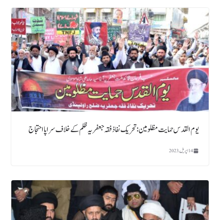
یوم القدس حمایت مظلومین : تحریک نفاذ فقہ جعفریہ ظلم کے خلاف سراپا احتجاج
14 اپریل, 2023