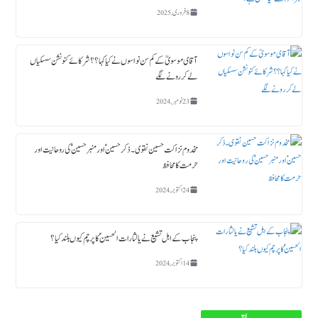
8 فروری, 2025
آقای موسویؒ کے کم سن نواسوں نے کیا کہا ؟؟ شرکائے کنونشن سسکیاں
لے کر رونے لگے
23 نومبر, 2024
مخدوم نزاکت حسین نقوی ۔ ذکر حسین ؑ اور منبر حسین ؑ کی روحانیت اور
حرمت کا محافظ
24 اکتوبر, 2024
پنجاب کے اہل تشیع نے یا لثارات الحسینؑ کا پرچم کیوں بلند کیا ؟
14 اکتوبر, 2024