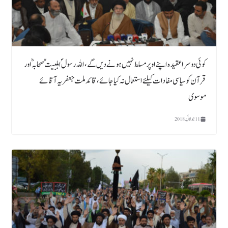
کوئی دوسراعقیدہ اپنے اوپرمسلط نہیں ہونے دیں گے،اللہ رسول ؐ اہلبیت ؑ صحابہؓ اور
قرآن کو سیاسی مفادات کیلئے استعمال نہ کیا جائے، قائد ملت جعفریہ آقائے
موسوی
11 جولائی, 2018