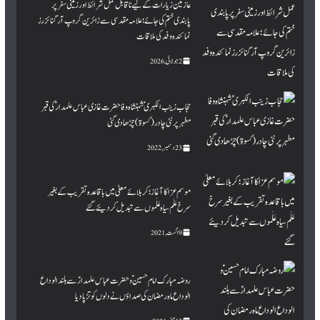
عازمین زیارات کے لیے ناقابل عمل شرائط اور زمینی سفر پر
پابندی ختم کی جائے؛ علامہ مقدسی سے زائرین گروپ آرگنائزرز
نمائندہ وفد کی ملاقات
2 جولائی, 2026
حجاب زینب الکبری ؑ شہنشاہ وفا حضرت غازی عباس علمدار ؑ کی قبر
مطہرپر نئی چادر (کسوۃ ) چڑھا دی گئی
23 دسمبر, 2022
موسم عزا کا آغاز؛ کربلائے معلیٰ میں باقاعدہ تقریب کے بغیر
سرخ عَلَم سیاہ عَلَموں سے تبدیل کردیئے گئے
9 اگست, 2021
روضہ مبارک امام حسینؑ و حضرت عباس علمدارؑ سے بلند الوداع
الوداع ماہ رمضان کی صداؤں نے دلوں کو تڑپا دیا