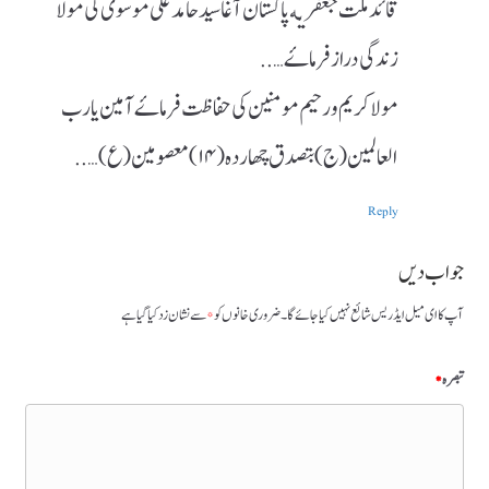
قائد ملت جعفریه پاکستان آغا سید حامد علی موسوی کی مولا
زندگی دراز فرماۓ…..
مولا کریم و رحیم مومنین کی حفاظت فرماۓ آمین یا رب
العالمین(ج) بتصدق چهارده(۱۴) معصومین(ع)…..
Reply
جواب دیں
آپ کا ای میل ایڈریس شائع نہیں کیا جائے گا۔
ضروری خانوں کو
*
سے نشان زد کیا گیا ہے
تبصرہ
*