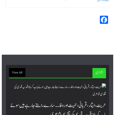
Fa
ce
bo
ok
شاعری
View All
حریت، ایثار، قربانی، حمیت اور وفا۔۔ سارے راستے جا رہے ہیں سوئے
بابِ کربلا : قدسیہ قدسی کی تقدسی شاعری