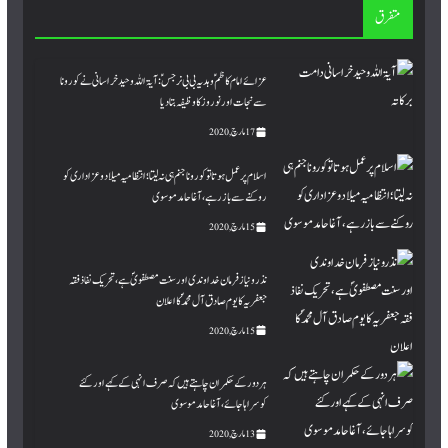
متفرق
عزا ئےامام کاظمؑ و ہدیہ بی بی نرجس ؑ: آیۃ اللہ وحید خراسانی نے کورونا
سے نجات اور نوروز کا وظیفہ بتادیا
17 مارچ, 2020
اسلام پر عمل ہوتا تو کورونا جنم ہی نہ لیتا؛انتظامیہ میلاد وعزاداری کو
روکنے سے باز رہے،آغا حامد موسوی
15 مارچ, 2020
نذرو نیاز فرمان خداوندی اورسنت مصطفویؐ ہے، تحریک نفاذ فقہ
جعفریہ کا یوم صادق آل محمدؐ کا اعلان
15 مارچ, 2020
ہردور کےحکمران چاہتے ہیں کہ صرف انہی کے کہے اورکئے
کوسراہاجائے، آغا حامد موسوی
13 مارچ, 2020