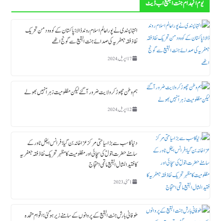
یوم انہدام جنت البقیع اب ڈیٹ
انتہاپسندی نے پورا عالم اسلام روند ڈالا؛ پاکستان کے کوہ و دمن تحریک
نفاذ فقہ جعفریہ کی صدائے جنت البقیع سے گونج اٹھے
17 اپریل, 2024
ہم وطن چھوڑ کر ولایت ضرور آگئے لیکن مظلومیت زہراؑ نہیں بھولے
12 اپریل, 2024
دنیا کا سب سے بڑا سیاحتی مرکز عزاخانہ بن گیا ؛ فرانس ایفل ٹاورکے
سامنے حضرت بتولؑ کی سچائی اور مظلومیت کا مظہر تحریک نفاذ فقہ جعفریہ
کا فقید المثال البقیع ماتمی احتجاج
1 مئی, 2023
طوفانی بارش جنت البقیع کے پروانوں کے سامنے زیر ہوگئی ؛ اقوام متحدہ