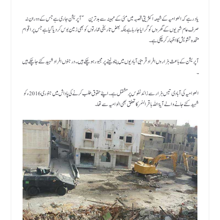
یاد رہے کہ العوامیہ کے شیعہ اکثریتی قصبہ میں مئی کے مہینہ سے بدترین ۤآپریشن جاری ہے جس کے دوران نہ
صرف عام شہریوں کے گھروں کو گرایا جارہا ہے بلکہ بعض تاریخی عمارتوں کو بھی زمین بوس کردیا گیا ہے جس پر اقوام
متحدہ تشویش کا اظہار کرچکی ہے ۔
آپریشن کے باعث ہزاروں افراد قریبی آبادیوں میں پناہ لینے پر مجبور ہو چکے ہیں ۔ درجنوں افراد شہید کئے جا چکے ہیں
۔
العوامیہ کی آبادی تیس ہزار سے زائد نفوس پر مشتمل ہے ۔اپنے حقوق طلب کرنے کی پاداش میں جنوری 2016 ء کو
شہید کئے جانے والے آیۃ اللہ باقر النمر کا تعلق بھی الوامیہ سے تھا۔