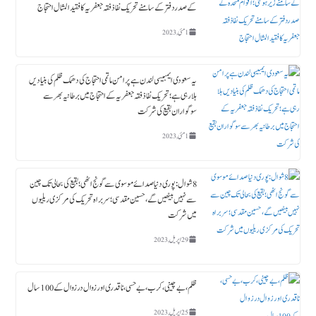
کے صدردفتر کے سامنے تحریک نفاذ فقہ جعفریہ کا فقید المثال احتجاج
1 مئی, 2023
یہ سعودی ایمبیسی لندن ہے پرامن ماتمی احتجاج کی دھمک ظلم کی بنیادیں
ہلا رہی ہے؛ تحریک نفاذ فقہ جعفریہ کے احتجاج میں برطانیہ بھر سے
سوگواران بقیع کی شرکت
1 مئی, 2023
8 شوال : پوری دنیا صدائے موسوی سے گونج اٹھی ؛ بقیع کی بحالی تک چین
سے نہیں بیٹھیں گے، حسین مقدسی؛ سربراہ تحریک کی مرکزی ریلیوں
میں شرکت
29 اپریل, 2023
ظلم،بے چینی،کرب، بے حسی، ناقدری اور زوال در زوال کے 100سال
25 اپریل, 2023