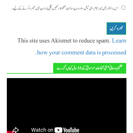
اس براؤزر میں میرا نام، ای میل، اور ویب سائٹ محفوظ رکھیں اگلی بار جب میں تبصرہ کرنے کےلیے۔
This site uses Akismet to reduce spam.
Learn
how your comment data is processed.
عظیم روحانی ہستی آغا حامد موسویؒ کے 55 سال کہاں گزرے