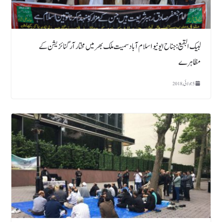
لبیک البقیع: جناح ایونیو اسلام آباد سمیت ملک بھر میں مختار آرگنائزیشن کے
مظاہرے
5 جولائی, 2018