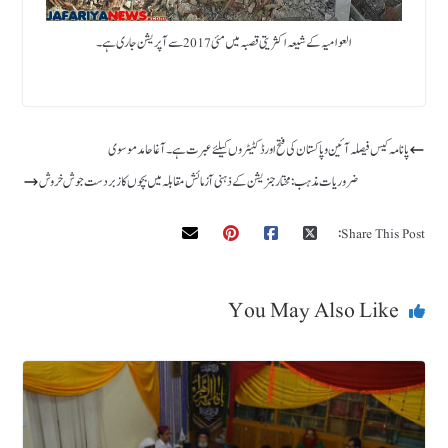
العوامیہ کے شیعہ اکثریتی قصبہ میں مئی 2017 سے آپریشن جاری ہے ۔
پانامہ کیس فیصلہ آئین وپاکستان کی فتح اورڈکٹیٹروں کیلئے عبرت ہے۔ آغاحامدموسوی
ضروریات مذہب :مختار جنریشن کےذہنی آزمائش مقابلہ میں بچوں کا زبردست جوش خروش
Share This Post:
You May Also Like