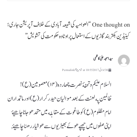
One thought on “
العوامیہ کی شیعہ آبادی کے خلاف آپریشن جاری ؛
کینیڈین بکتر بند گاڑیوں کے استعمال پر اوٹاوہ حکومت کی تشویش
”
سید اسجد علی کاظمی
30 جولائی, 2017 at 10:55 شام
Permalink
السلام علیکم و تحفهٔ نصرت چهارده(۱۴) معصومین(ع) !
ظالمین په لعنت کے بعد موالیان حیدر کرار(ع) اور ماتمداران
امام مظلوم(ع) کو طاغوت کے مقابله میں متحد هو جانا چاهیۓ
اپنی صفوں میں چھپے هوۓ بھیڑیوں سے هوشیار رهنا چاهیۓ,