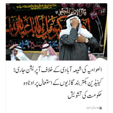
العوامیہ کی شیعہ آبادی کے خلاف آپریشن جاری ؛
کینیڈین بکتر بند گاڑیوں کے استعمال پر اوٹاوہ
حکومت کی تشویش
30 جولائی, 2017