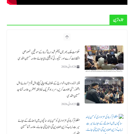
تازہ ترین
فتنہ الہندوستان و خوارج کے خلاف کامیابی کیلئے اہلِ قوم "دعائے اہل
الثغور” کی تلاوت کریں، سربراہ تحریکِ نفاذِ فقہِ جعفریہ علامہ آغا سید
حسین مقدسی
23 جولائی, 2026
مظلومِؑ کربلا کی عزاداری کو من پسند سانچوں میں ڈھالنے کے بجائے
سیرتِ زینبؑ و زین العابدینؑ کی اتباع کی جائے۔ علامہ آغا حسین
مقدسی
18 جولائی, 2026
حلیف القرآن حضرت زید بن علي ابن الحسین ؑ ۔قائد ملت جعفریہ آغا سید حامد علی شاہ موسوی