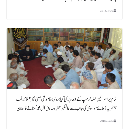
2 جولائی, 2018
شام پراسرائیلی حملہ ٹرمپ کے ایماء پر کیا گیا؛روسی خاموشی معنی خیز؟ قائد ملت
جعفریہ آقائے موسوی کی جانب سے عالمگیر عشرہ صادق آل محمدؐ منانے کا اعلان
29 جون, 2018