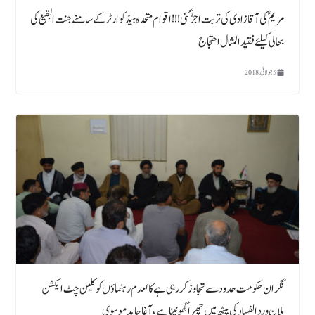
مریم ؑ کی آقا زادی کی تربت اجڑ گئی!!! اقوام متحدہ ہیڈکوارٹر کے سامنے جنت البقیع کی
بحالی کیلئے فقید المثال احتجاج
5 جولائی, 2018
نگران حکومت حدود سے تجاوز کررہی ہے کالعدم رہنماؤں کو کلین چٹ ایکشن
پلان و رد الفساد کی پیٹھ میں چھرا گھونپنا ہے ،آغا حامد موسوی