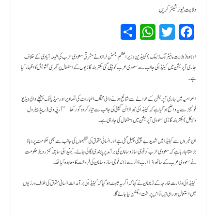
ولایت نیوز شیئر کریں
Sh
W
T
Fa
ar
hat
wi
ce
bo
tte
sA
e
اوٹاوہ ( ولایت مانیٹرنگ ڈیسک ) کینیڈین وزیر اعظم جسٹن ٹراڈو نے مشرقی سعودی عرب کی شیعہ آبادی کے خلاف
جاری آپریشن میں کینیڈا کی جانب سے سعودی عرب کو بیچی گئی بکتر بند گاڑیوں کے استعمال پر گہری تشویش کا اظہار کیا
pp
r
ok
ہے ۔
العوامیہ میں جاری آپریشن کے حوالے سے شائع ہونے والی مختلف اخبارات کی تصاویر اور میڈیا تک پہنچنے والی ویڈیو
فوٹیجز سے یہ واضح ہو گیا ہے کہ کینیڈا کی ٹیرا ڈائن کمپنی کی جانب سے تیار کردہ گورکھا ۤآر پی وی (ریپڈ پیٹرول
وہیکل ) بکتر بند گاڑی سعودی آپریشن میں استعمال کی جارہی ہے ۔
ان خبروں سے کینیڈا میں شدید بے چینی پھیل گئی ہے اور انسانی حقوق کی تنظیموں کی جانب سے بھی حکومت پر دباؤ
بڑھتا جارہا ہے کہ سعودی عرب کو فوجی سازوسامان کی برآمد پر پابندی لگائی جائے ۔کینیدا کی سابقہ کنزرویٹو حکومت
نے سعودی عرب کے ساتھ 13ارب ڈالر سے زائد فوجی سازو سامان کی فروخت کا معاہدہ کیا تھا۔
کینیڈا کی وزارت خارجہ کے ترجمان نے کہا کہ اگر یہ ثابت ہو گیا کہ کینیڈا کی برآمدات انسانی حقوق کی خلاف ورزیوں
میں استعمال ہو رہی ہیں تو اس پر سخت ایکشن لیا جائے گا۔