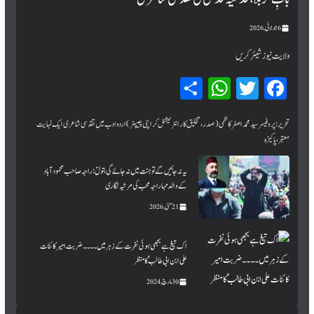
6 جولائی, 2026
ولایت نیوز شیئر کریں
Sh
W
T
Fa
ar
hat
wi
ce
bo
tte
sA
e
تحریر:پروفیسر سید محمد اصغر کاظمی (صدر، تخلیق کار انٹرنیشنل کراچی چیپٹر) اردو ادب میں تقدسی شاعری ایک نہایت
معتبر، پاکیزہ
pp
r
ok
یہ نہ جائیں گے تو جنت میں نہ جائے گی بتولؑ: راجہ صاحب محمود آباد
کے والد مہاراجہ محب کی مرثیہ نگاری
21 مئی, 2026
اک تیغ ہے بجھی ہوئی نفرت کے زہر میں۔۔۔۔ ضربت امیر کائنات
علی ابن ابی طالبؑ کا منظر
30 مارچ, 2024