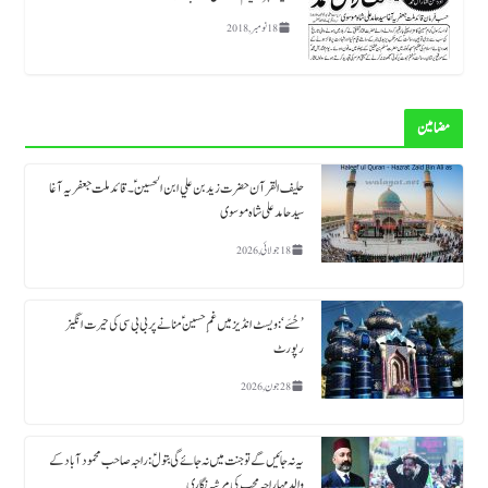
18 نومبر, 2018
مضامین
حلیف القرآن حضرت زید بن علي ابن الحسین ؑ ۔قائد ملت جعفریہ آغا
سید حامد علی شاہ موسوی
18 جولائی, 2026
’حُسَے‘: ویسٹ انڈیز میں غمِ حسینؑ منانے پر بی بی سی کی حیرت انگیز
رپورٹ
28 جون, 2026
یہ نہ جائیں گے تو جنت میں نہ جائے گی بتولؑ: راجہ صاحب محمود آباد کے
والد مہاراجہ محب کی مرثیہ نگاری