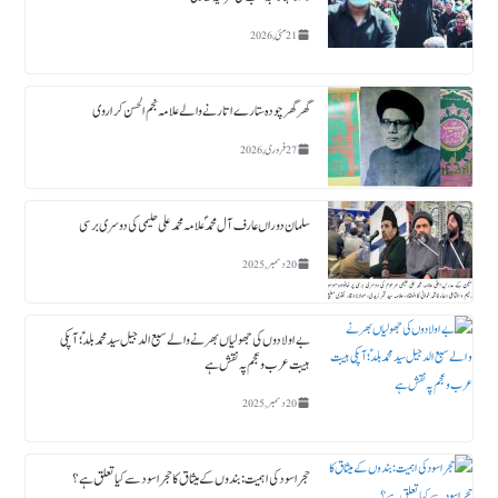
21 مئی, 2026
گھر گھر چودہ ستارے اتارنے والے علامہ نجم الحسن کراروی
27 فروری, 2026
سلمان دوراں عارف آل محمدؐ علامہ محمد علی حلیمی کی دوسری برسی
20 دسمبر, 2025
بے اولادوں کی جھولیاں بھرنے والے سبع الدجیل سید محمد بلدؑ ؛ آپکی
ہیبت عرب و عجم پہ نقش ہے
20 دسمبر, 2025
حجر اسود کی اہمیت : بندوں کے میثاق کا حجر اسود سے کیا تعلق ہے؟