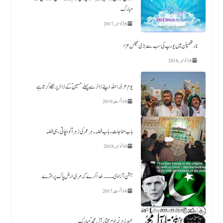
مبارک
28 نومبر, 2017
نارتھمپٹن میں یورپ کی سب سے بڑی مجلس عزا
18 نومبر, 2018
یوم عرفہ :اللہ اپنے زائر سے پہلے حسینؑ کے زائر پر نگاہ کرتا ہے
10 اگست, 2019
باب مناجات ۔باب فضہ ۔ ہر عمر کی زہرا ؑ کو بچاتی رہی فضہ
10 نومبر, 2018
جشن آزادی ۔۔۔۔خدا کرے کہ مری ارض پاک پر اترے
14 اگست, 2017
عید زہراؑ ۔ یوم مختار آل محمد ؐ مبارک