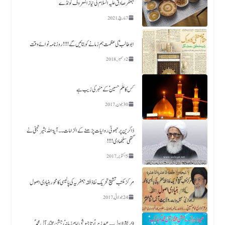
جعفرصادق علیہ السلام کی نیاز المعروف کونڈے
7 مارچ, 2021
ابو طالب ؑ کی عظمت ہم زمانے کو بتائیں گے !!!! روزنامہ نوائے وقت
2 دسمبر, 2018
کس کا عَلَم حسین ؑکے منبر کی زیب ہے​
30 جون, 2017
ذاکرین پر جھوٹی روایات پڑھنے کے الزامات ۔۔آیۃ اللہ بشیر نجفی نے
گتھی سلجھا دی!!!!
5 اکتوبر, 2017
مرکز مکتب تشیع تحریک نفاذفقہ جعفریہ کی پالیسی کا محور بنیادی اصول
24 جولائی, 2017
9 ربیع الاول ۔۔ عید زہراؑ، تاجپوشی امام زمانہؑ ،جشن مختار آل محمدؐ