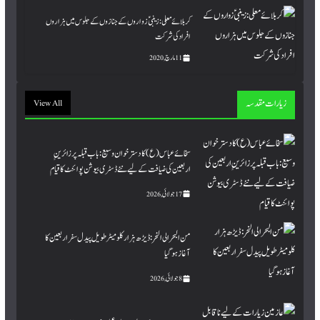
کربلائے معلی : زینبیؑ زواروں کے جنازوں کے جلوس میں ہزاروں
افراد کی شرکت
11 مارچ, 2020
زیارات مقدسہ
View All
سخائے عباس (ع) کا دسترخوان وسیع: باب قبلہ پر زائرینِِ
اربعین کی ضیافت کے لیے نئے ڈسٹری بیوشن پوائنٹ کا قیام
17 جولائی, 2026
من البحر الی النحر : ڈیڑھ ہزار کلومیٹر طویل پیدل سفر اربعین کا
آغاز ہو گیا
8 جولائی, 2026