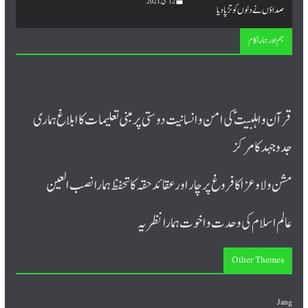
12 مئی, 2021
ہم اور ہمارا کام
قرآن و اہلبیت ؑ کی امن و انسانیت دوستی پر مبنی تعلیمات کا ابلاغ ہماری
جدوجہد کا مرکز
مشن ولا و عزا کا فروغ پرچار اورعقائد حقہ کا تحفظ ہمارا نصب العین
عالم اسلام کی وحدت و اخوت ہمارا نظریہ
Other Themes
Jang