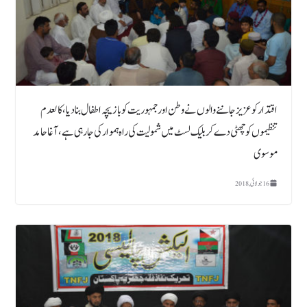
اقتدار کو عزیز جاننے والوں نے وطن اور جمہوریت کو بازیچہ اطفال بنا دیا، کالعدم
تنظیموں کو چھٹی دے کر بلیک لسٹ میں شمولیت کی راہ ہموار کی جا رہی ہے ،آغاحامد
موسوی
16 جولائی, 2018