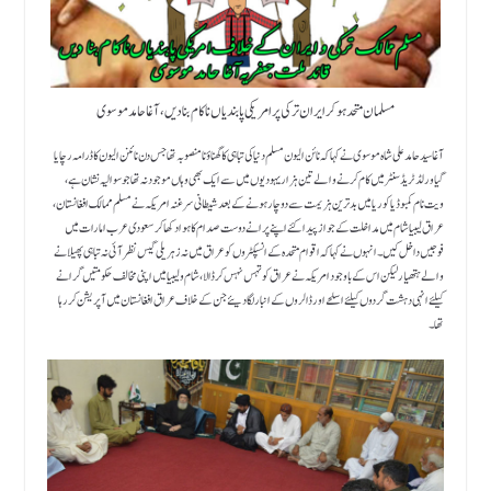
مسلمان متحد ہو کرایران ترکی پر امریکی پابندیاں ناکام بنا دیں ، آغا حامد موسوی
آغا سید حامد علی شاہ موسوی نے کہا کہ نائن الیون مسلم دنیا کی تباہی کا گھناؤنا منصوبہ تھاجس دن نائنن الیون کا ڈرامہ رچایا
گیا ورلڈ ٹریڈ سنٹر میں کام کرنے والے تین ہزار یہودیوں میں سے ایک بھی وہاں موجود نہ تھا جو سوالیہ نشان ہے ،
ویت نام کمبوڈیا کوریا میں بدترین ہزیمت سے دوچار ہونے کے بعد شیطانی سرغنہ امریکہ نے مسلم ممالک افغانستان ،
عراق لیبیا شام میں مداخلت کے جواز پیدا کئے اپنے پرانے دوست صدام کا ہوا دکھا کر سعودی عرب امارات میں
فوجیں داخل کیں ۔انہوں نے کہا کہ اقوام متحدہ کے انسپکٹروں کو عراق میں نہ زہریلی گیس نظر آئی نہ تباہی پھیلانے
والے ہتھیار لیکن اس کے باوجود امریکہ نے عراق کو تہس نہس کرڈالا، شام و لیبیا میں اپنی مخالف حکومتیں گرانے
کیلئے انہی دہشت گردوں کیلئے اسلحے اور ڈالروں کے انبار لگا دیئے جن کے خلاف عراق افغانستان میں آپریشن کررہا
تھا۔