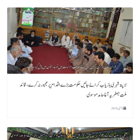
لاپتہ شہری بازیاب کرائے جائیں حکومت بڑے اقدام پر مجبور نہ کرے،قائد
ملت جعفریہ آغا حامد موسوی
4 مئی, 2019