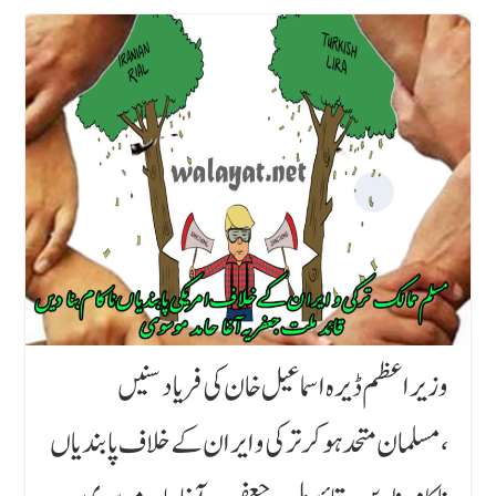
وزیر اعظم ڈیرہ اسماعیل خان کی فریا دسنیں
،مسلمان متحد ہو کر ترکی و ایران کے خلاف پابندیاں