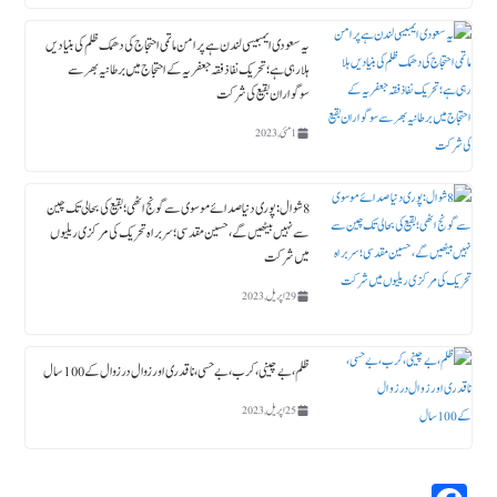
یہ سعودی ایمبیسی لندن ہے پرامن ماتمی احتجاج کی دھمک ظلم کی بنیادیں
ہلا رہی ہے؛ تحریک نفاذ فقہ جعفریہ کے احتجاج میں برطانیہ بھر سے
سوگواران بقیع کی شرکت
1 مئی, 2023
8 شوال : پوری دنیا صدائے موسوی سے گونج اٹھی ؛ بقیع کی بحالی تک چین
سے نہیں بیٹھیں گے، حسین مقدسی؛ سربراہ تحریک کی مرکزی ریلیوں
میں شرکت
29 اپریل, 2023
ظلم،بے چینی،کرب، بے حسی، ناقدری اور زوال در زوال کے 100سال
25 اپریل, 2023