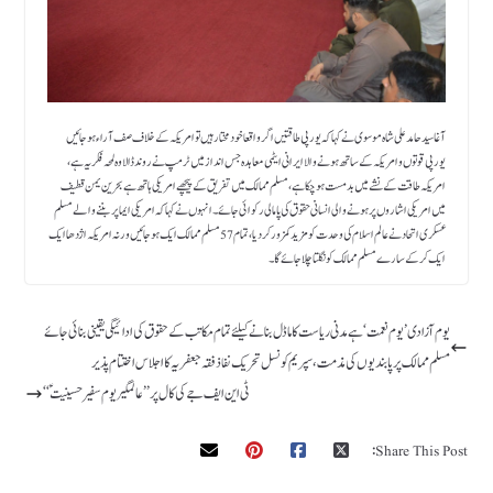
آغا سید حامد علی شاہ موسوی نے کہا کہ یورپی طاقتیں اگر واقعا خود مختار ہیں تو امریکہ کے خلاف صف آراء ہو جائیں
یورپی قوتوں و امریکہ کے ساتھ ہو نے والا ایرانی ایٹمی معاہدہ جس انداز میں ٹرمپ نے روند ڈالا وہ لمحہ فکریہ ہے ،
امریکہ طاقت کے نشے میں بدمست ہو چکا ہے ، مسلم ممالک میں تفریق کے پیچھے امریکی ہاتھ ہے بحرین یمن قطیف
میں امریکی اشاروں پر ہونے والی انسانی حقوق کی پامالی رکوائی جائے ۔انہوں نے کہا کہ امریکی ایما پر بننے والے مسلم
عسکری اتحاد نے عالم اسلام کی وحدت کو مزید کمزور کر دیا،تمام 57مسلم ممالک ایک ہو جائیں ورنہ امریکہ اژدھا ایک
ایک کرکے سارے مسلم ممالک کو نگلتا چلا جائے گا۔
یوم آزادی’ یوم نعمت ‘ ہے مدنی ریاست کا ماڈل بنانے کیلئے تمام مکاتب کے حقوق کی ادائیگی یقینی بنائی جائے
مسلم ممالک پرپابندیوں کی مذمت، سپریم کونسل تحریک نفاذ فقہ جعفریہ کا اجلاس اختتام پذیر
ٹی این ایف جے کی کال پر ’’عالمگیر یوم سفیر حسینیت ؑ ‘‘
Share This Post: