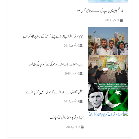
نارتھمپٹن میں یورپ کی سب سے بڑی مجلس عزا
18 نومبر, 2018
یوم عرفہ :اللہ اپنے زائر سے پہلے حسینؑ کے زائر پر نگاہ کرتا ہے
10 اگست, 2019
باب مناجات ۔باب فضہ ۔ ہر عمر کی زہرا ؑ کو بچاتی رہی فضہ
10 نومبر, 2018
جشن آزادی ۔۔۔۔خدا کرے کہ مری ارض پاک پر اترے
14 اگست, 2017
عید زہراؑ ۔ یوم مختار آل محمد ؐ مبارک
18 نومبر, 2018