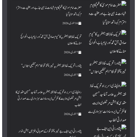
حضرت امام موسیٰ کاظمؑ کا یومِ شہادت مذہبی جذبے اور عقیدت و احترا
م کیساتھ منایا گیا
16 جنوری, 2026
تحریکِ نفاذِ فقۂ جعفریہ کا ”یومِ صادقِ آلِؑ محمدؐ اور ایامِ بابُ الحوائج
منانے کا اعلان
7 جنوری, 2026
پشاور: تحریک نفاذ فقہ جعفریہ خیبر پختونخوا کا "اہم تنظیمی اجلاس”
7 جنوری, 2026
راولپنڈی: سربراہ تحریک نفاذ فقہ جعفریہ علامہ آغا سید حسین مقدسی کا
جشن مرتضوی ولایت کانفرنس ڈیرہ سادات سبزواری سے صدارتی
خطاب
7 جنوری, 2026
پشاور: ٹی این ایف جے خیبرپختونخوا کے صوبائی دفتر میں جشن انوار