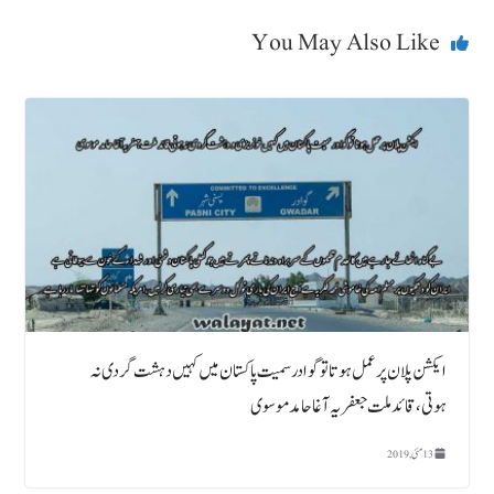
You May Also Like
ایکشن پلان پر عمل ہو تا تو گوادر سمیت پاکستان میں کہیں دہشت گردی نہ
ہوتی،قائد ملت جعفریہ آغا حامد موسوی
13 مئی, 2019