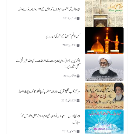
ابو طالب ؑ کی عظمت ہم زمانے کو بتائیں گے !!!! روزنامہ نوائے وقت
2 دسمبر, 2018
کس کا عَلَم حسین ؑکے منبر کی زیب ہے​
30 جون, 2017
ذاکرین پر جھوٹی روایات پڑھنے کے الزامات ۔۔آیۃ اللہ بشیر نجفی نے
گتھی سلجھا دی!!!!
5 اکتوبر, 2017
مرکز مکتب تشیع تحریک نفاذفقہ جعفریہ کی پالیسی کا محور بنیادی اصول
24 جولائی, 2017
9 ربیع الاول ۔۔ عید زہراؑ، تاجپوشی امام زمانہؑ ،جشن مختار آل محمدؐ
مبارک
28 نومبر, 2017