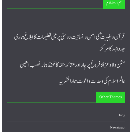
ہم اور ہمارا کام
قرآن و اہلبیت ؑ کی امن و انسانیت دوستی پر مبنی تعلیمات کا ابلاغ ہماری
جدوجہد کا مرکز
مشن ولا و عزا کا فروغ پرچار اورعقائد حقہ کا تحفظ ہمارا نصب العین
عالم اسلام کی وحدت و اخوت ہمارا نظریہ
Other Themes
Jang
Nawaiwaqt