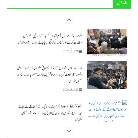
تازہ ترین
فتنہ الہندوستان و خوارج کے خلاف کامیابی کیلئے اہلِ قوم "دعائے اہل
الثغور” کی تلاوت کریں، سربراہ تحریکِ نفاذِ فقہِ جعفریہ علامہ آغا سید
حسین مقدسی
23 جولائی, 2026
مظلومِؑ کربلا کی عزاداری کو من پسند سانچوں میں ڈھالنے کے بجائے
سیرتِ زینبؑ و زین العابدینؑ کی اتباع کی جائے۔ علامہ آغا حسین
مقدسی
18 جولائی, 2026
حلیف القرآن حضرت زید بن علي ابن الحسین ؑ ۔قائد ملت جعفریہ آغا سید حامد علی شاہ موسوی
18 جولائی, 2026