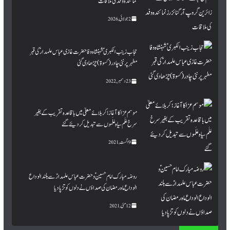
نمائندہ وفد کی ملاقات
2 جولائی, 2026
حجاب زینب الکبری ؑ شہنشاہ وفا حضرت غازی عباس علمدار ؑ کی قبر
مطہرپر نئی چادر (کسوۃ ) چڑھا دی گئی
23 دسمبر, 2022
موسم عزا کا آغاز؛ کربلائے معلیٰ میں باقاعدہ تقریب کے بغیر
سرخ عَلَم سیاہ عَلَموں سے تبدیل کردیئے گئے
9 اگست, 2021
روضہ مبارک امام حسینؑ و حضرت عباس علمدارؑ سے بلند الوداع
الوداع ماہ رمضان کی صداؤں نے دلوں کو تڑپا دیا
12 مئی, 2021