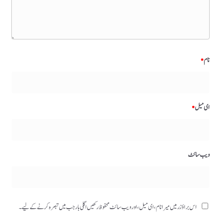
نام
*
ای میل
*
ویب‌ سائٹ
اس براؤزر میں میرا نام، ای میل، اور ویب سائٹ محفوظ رکھیں اگلی بار جب میں تبصرہ کرنے کےلیے۔