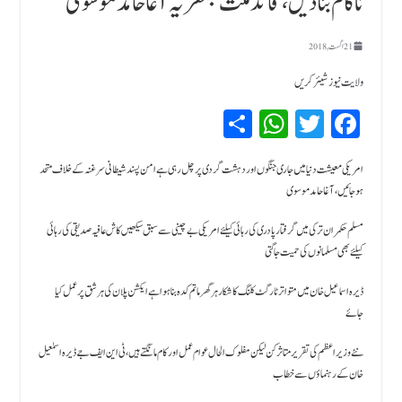
ناکام بنا دیں،قائد ملت جعفریہ آغا حامد موسوی
21 اگست, 2018
ولایت نیوز شیئر کریں
Sh
W
T
Fa
ar
hat
wi
ce
bo
tte
sA
e
امریکی معیشت دنیا میں جاری جنگوں اور دہشت گردی پر چل رہی ہے امن پسند شیطانی سرغنہ کے خلاف متحد
ہو جائیں، آغا حامد موسوی
pp
r
ok
مسلم حکمران ترکی میں گرفتار پادری کی رہائی کیلئے امریکی بے چینی سے سبق سیکھیں کاش عافیہ صدیقی کی رہائی
کیلئے بھی مسلمانوں کی حمیت جاگتی
ڈیرہ اسماعیل خان میں متواتر ٹارگٹ کلنگ کا شکارہر گھر ماتم کدہ بنا ہوا ہے ایکشن پلان کی ہر شق پر عمل کیا
جائے
نئے وزیر اعظم کی تقریر متاثر کن لیکن مفلوک الحال عوام عمل اور کام مانگتے ہیں ، ٹی این ایف جے ڈیرہ اسمٰعیل
خان کے رہنماؤں سے خطاب