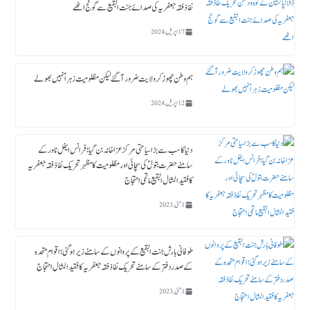
نفاذ فقہ جعفریہ کی صدائے جنت البقیع سے گونج اٹھے
17 اپریل, 2024
ہم وطن چھوڑ کر ولایت ضرور آگئے لیکن مظلومیت زہراؑ نہیں بھولے
12 اپریل, 2024
دنیا کا سب سے بڑا سیاحتی مرکز عزاخانہ بن گیا ؛ فرانس ایفل ٹاورکے
سامنے حضرت بتولؑ کی سچائی اور مظلومیت کا مظہر تحریک نفاذ فقہ جعفریہ
کا فقید المثال البقیع ماتمی احتجاج
1 مئی, 2023
طوفانی بارش جنت البقیع کے پروانوں کے سامنے زیر ہوگئی ؛ اقوام متحدہ
کے صدردفتر کے سامنے تحریک نفاذ فقہ جعفریہ کا فقید المثال احتجاج
1 مئی, 2023