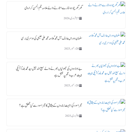
گھر گھر چودہ ستارے اتارنے والے علامہ نجم الحسن کراروی
27 فروری, 2026
سلمان دوراں عارف آل محمدؐ علامہ محمد علی حلیمی کی دوسری برسی
20 دسمبر, 2025
بے اولادوں کی جھولیاں بھرنے والے سبع الدجیل سید محمد بلدؑ ؛ آپکی
ہیبت عرب و عجم پہ نقش ہے
20 دسمبر, 2025
حجر اسود کی اہمیت : بندوں کے میثاق کا حجر اسود سے کیا تعلق ہے؟
8 فروری, 2025