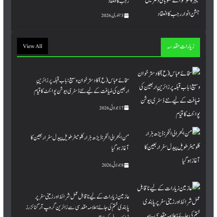
رجب کا انعقاد
3 جنوری, 2026
زیارات مقدسہ
View All
سخائے عباس (ع) کا دسترخوان وسیع: باب قبلہ پر زائرینِِ
اربعین کی ضیافت کے لیے نئے ڈسٹری بیوشن پوائنٹ کا قیام
17 جولائی, 2026
من البحر الی النحر : ڈیڑھ ہزار کلومیٹر طویل پیدل سفر اربعین کا
آغاز ہو گیا
8 جولائی, 2026
عازمین زیارات کے لیے ناقابل عمل شرائط اور زمینی سفر پر
پابندی ختم کی جائے؛ علامہ مقدسی سے زائرین گروپ آرگنائزرز