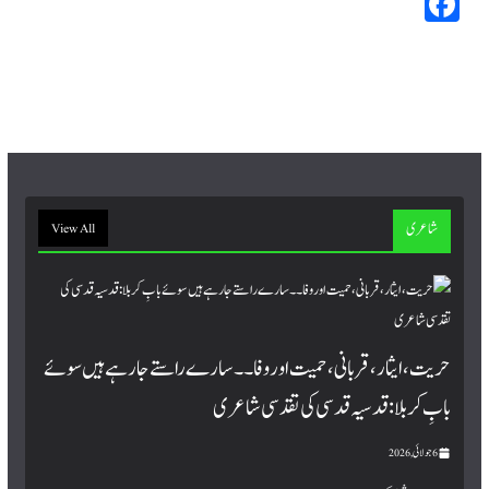
Fa
ce
bo
ok
شاعری
View All
حریت، ایثار، قربانی، حمیت اور وفا۔۔ سارے راستے جا رہے ہیں سوئے
بابِ کربلا : قدسیہ قدسی کی تقدسی شاعری
6 جولائی, 2026