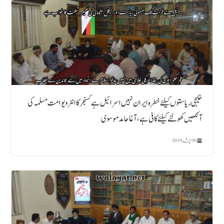
خلیجی ریاستوں کیلئےخطرہ ایران نہیں اسرائیل ہے کسنجر کا انٹرویو امت مسلمہ کی
آنکھیں کھولنے کیلئے کافی ہے، آغا حامد موسوی
30 اپریل, 2019