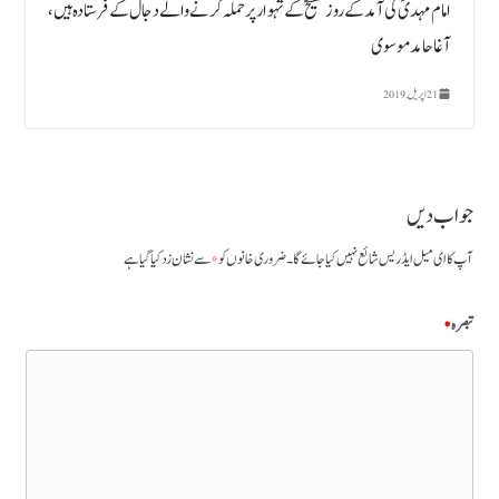
امام مہدیؑ کی آمد کے روز مسیحؑ کے تہوار پر حملہ کرنے والے دجال کے فرستادہ ہیں،
آغا حامد موسوی
21 اپریل, 2019
جواب دیں
آپ کا ای میل ایڈریس شائع نہیں کیا جائے گا۔
ضروری خانوں کو
*
سے نشان زد کیا گیا ہے
تبصرہ
*