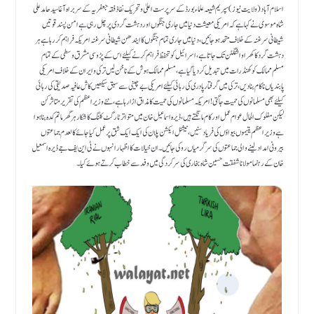
اسلام آباد(ولایت نیوز )سپریم شیعہ علماء بورڈ کے سرپرست اعلیٰ و تحریک نفاذ فقہ جعفریہ کے سربراہ آغا سید حامد علی
شاہ موسوی نے کہا ہے کہ امریکی معیشت دنیا میں جاری جنگوں اور دہشت گردی پر چل رہی ہے امن پسند قوتیں
شیطانی سرغنہ کے خلاف متحد ہو جائیں ، دنیا میں جاری تمام جنگوں کا ایندھن شیطانی سرغنہ امریکہ فراہم کررہا ہے ہر
دہشت گرد کا کھرا واشنگٹن تک جاتاہے ، اسرائیل کو تحفظ فراہم کرنے کیلئے اس کے پڑوسی مشرق وسطی کے تمام
مسلم ممالک کو کھنڈرات میں تبدیل کردیا گیا ہے، مسلم ممالک ہوش کے ناخن لیں ترکی و ایران کے خلاف امریکی
پابندیاں ناکام بنا دیں ، ترکی میں گرفتار پادری کی رہائی کیلئے امریکی بے چینی سے سبق سیکھیں کاش عافیہ صدیقی کی رہائی
کیلئے بھی مسلمانوں کی حمیت جاگتی ! امریکہ مسلمانوں کی حمیت کا مذاق اڑا رہا ہے ،نئے وزیر اعظم کی تقریر متاثر کن
لیکن مفلوک الحال عوام عمل اور کام مانگتے ہیں ،ڈیرہ اسماعیل خان میں متواتر ٹارگٹ کلنگ کا شکارہر گھر ماتم کدہ بنا ہوا
ہے وزیر اعظم یتیموں بیواؤں کی فریا دسنیں ، نیشنل ایکشن پلان کی ایک ایک شق پر عمل کیا جائے کالعدم جماعتوں
بیرونی امداد لینے والی جماعتوں کی سرگرمیاں روکی جائیں ۔ان خیالات کا اظہار انہوں نے ٹی این یف جے ڈیرہ اسمعیل
خان کے رہنما مولانا شفقت حسین شاہ بخاری کی سرکردگی میں وفد سے خطاب کرتے ہوئے کیا ۔