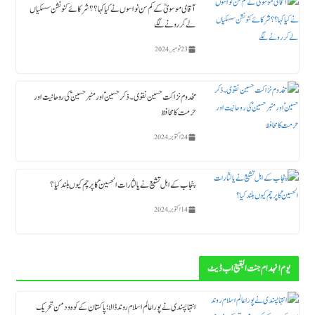
آقای موسویؒ کے کم سن نواسوں نے کیا کہا ؟؟ شرکائے کنونشن سسکیاں
لے کر رونے لگے
23 نومبر, 2024
مخدوم نزاکت حسین نقوی ۔ ذکر حسین ؑ اور منبر حسین ؑ کی روحانیت اور
حرمت کا محافظ
24 اکتوبر, 2024
پنجاب کے اہل تشیع نے یا لثارات الحسینؑ کا پرچم کیوں بلند کیا ؟
14 اکتوبر, 2024
یوم انہدام جنت البقیع اب ڈیٹ
انتہاپسندی نے پورا عالم اسلام روند ڈالا؛ پاکستان کے کوہ و دمن تحریک