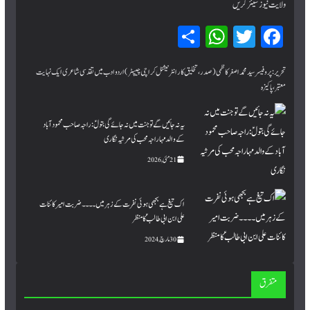
ولایت نیوز شیئر کریں
Sh
W
T
Fa
ar
hat
wi
ce
bo
tte
sA
e
تحریر:پروفیسر سید محمد اصغر کاظمی (صدر، تخلیق کار انٹرنیشنل کراچی چیپٹر) اردو ادب میں تقدسی شاعری ایک نہایت
معتبر، پاکیزہ
pp
r
ok
یہ نہ جائیں گے تو جنت میں نہ جائے گی بتولؑ: راجہ صاحب محمود آباد
کے والد مہاراجہ محب کی مرثیہ نگاری
21 مئی, 2026
اک تیغ ہے بجھی ہوئی نفرت کے زہر میں۔۔۔۔ ضربت امیر کائنات
علی ابن ابی طالبؑ کا منظر
30 مارچ, 2024
متفرق