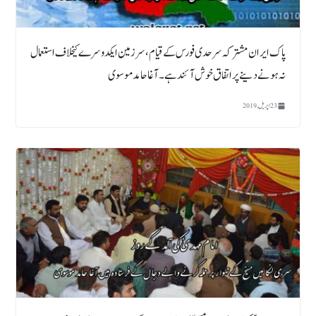
پاک ایران مشترکہ سرحدی فورس کے قیام ، سرزمین ایکدوسرے کیخلاف استعمال
نہ ہونے دینے پراتفاق خوش آئند ہے۔ آغاحامدموسوی
23 اپریل, 2019