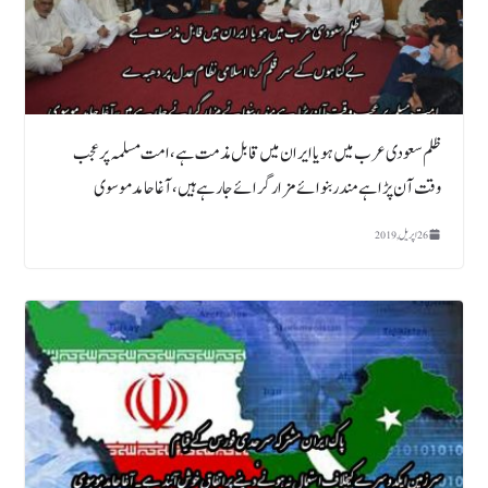
ظلم سعودی عرب میں ہو یا ایران میں قابل مذمت ہے،امت مسلمہ پر عجب
وقت آن پڑا ہے مند ربنوائے مزار گرائے جارہے ہیں، آغا حامد موسوی
26 اپریل, 2019