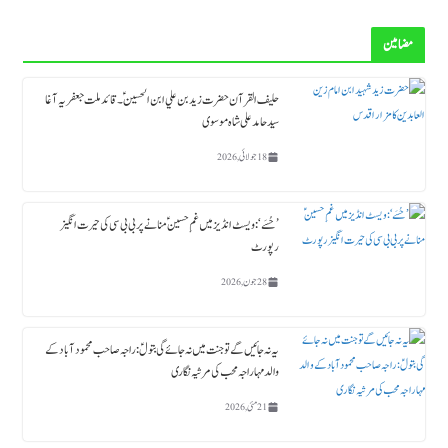
مضامین
حلیف القرآن حضرت زید بن علي ابن الحسین ؑ ۔قائد ملت جعفریہ آغا
سید حامد علی شاہ موسوی
18 جولائی, 2026
’حُسَے‘: ویسٹ انڈیز میں غمِ حسینؑ منانے پر بی بی سی کی حیرت انگیز
رپورٹ
28 جون, 2026
یہ نہ جائیں گے تو جنت میں نہ جائے گی بتولؑ: راجہ صاحب محمود آباد کے
والد مہاراجہ محب کی مرثیہ نگاری
21 مئی, 2026