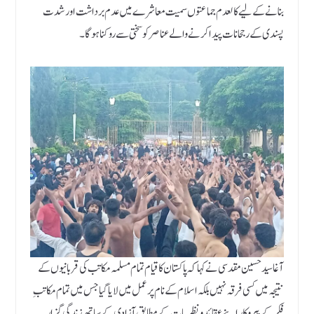
بنانے کے لیے کالعدم جماعتوں سمیت معاشرے میں عدم برداشت اور شدت
پسندی کے رجحانات پیدا کرنے والے عناصر کو سختی سے روکنا ہوگا۔
آغا سید حسین مقدسی نے کہا کہ پاکستان کا قیام تمام مسلمہ مکاتب کی قربانیوں کے
نتیجہ میں کسی فرقہ نہیں بلکہ اسلام کے نام پر عمل میں لایا گیا جس میں تمام مکاتبِ
فکر کے پیروکار اپنے عقائد و نظریات کے مطابق آزادی کے ساتھ زندگی گزار