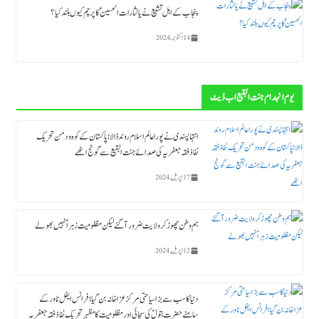
پنجاب کے اہل تشیع نے یا لثارات الحسینؑ کا پرچم کیوں بلند کیا ؟
14 اکتوبر, 2024
یوم انہدام جنت البقیع اب ڈیٹ
انتہاپسندی نے پورا عالم اسلام روند ڈالا؛ پاکستان کے کوہ و دمن تحریک
نفاذ فقہ جعفریہ کی صدائے جنت البقیع سے گونج اٹھے
17 اپریل, 2024
ہم وطن چھوڑ کر ولایت ضرور آگئے لیکن مظلومیت زہراؑ نہیں بھولے
12 اپریل, 2024
دنیا کا سب سے بڑا سیاحتی مرکز عزاخانہ بن گیا ؛ فرانس ایفل ٹاورکے
سامنے حضرت بتولؑ کی سچائی اور مظلومیت کا مظہر تحریک نفاذ فقہ جعفریہ