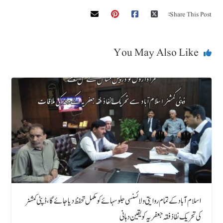
Share This Post:
You May Also Like
اسلام آباد کے تمام روایتی و لائسنسی جلوسہائے کو مکمل تحفظ دیا جائے گا، ڈپٹی کمشنر
کی تحریک نفاذ فقہ جعفریہ کو یقین دہانی