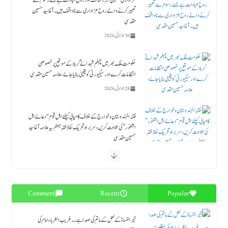
حکومت ملک بھر میں چہلم شہدائےؑ کربلا کے موقع پر خصوصی
انتظامات کرے اور سیکیورٹی کو یقینی بنایا جائے، علامہ حسین مقدسی
28 جولائی, 2026
فتنہ الہندوستان و خوارج کے خلاف کامیابی کیلئے اہلِ قوم "دعائے اہل
الثغور” کی تلاوت کریں، سربراہ تحریکِ نفاذِ فقہِ جعفریہ علامہ آغا سید
حسین مقدسی
23 جولائی, 2026
مظلومِؑ کربلا کی عزاداری کو من پسند سانچوں میں ڈھالنے کے بجائے سیرتِ زینبؑ و زین العابدینؑ کی اتباع کی
جائے۔ علامہ آغا حسین مقدسی
18 جولائی, 2026
حلیف القرآن حضرت زید بن علي ابن الحسین ؑ ۔قائد ملت جعفریہ آغا سید حامد علی شاہ موسوی
18 جولائی, 2026
Comment
Recent
Popular
بلوچستان میں قیام امن کیلئے فوری اے پی سی بلائی جائے، طارق جعفری
خیرالنساءؑ کے لعل کے ماتم کی صدا ہے۔۔ غریب الغرباء امام کی
17 جولائی, 2026