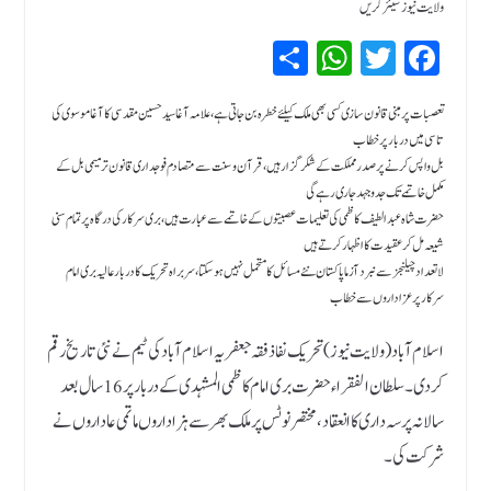
ولایت نیوز شیئر کریں
Sh
W
T
Fa
ar
hat
wi
ce
bo
tte
sA
e
تعصبات پر مبنی قانون سازی کسی بھی ملک کیلئے خطرہ بن جاتی ہے، علامہ آغا سید حسین مقدسی کا آغا موسوی کی
تاسی میں دربار پر خطاب
pp
r
ok
بل واپس کرنے پر صدر مملکت کے شکرگزار ہیں ،قرآن و سنت سے متصادم فوجداری قانون ترمیمی بل کے
مکمل خاتمے تک جدو جہد جاری رہے گی
حضرت شاہ عبدالطیف کاظمی کی تعلیمات عصبیتوں کے خاتمے سے عبارت ہیں،بری سرکار کی درگاہ پر تمام سنی
شیعہ مل کر عقیدت کا اظہار کرتے ہیں
لاتعداد چیلنجز سے نبرد آزما پاکستان نئے مسائل کا متحمل نہیں ہو سکتا، سربراہ تحریک کادربارعالیہ بری امام
سرکارپر عزاداروں سے خطاب
اسلام آباد ( ولایت نیوز ) تحریک نفاذ فقہ جعفریہ اسلام آباد کی ٹیم نے نئی تاریخ رقم
کردی ۔ سلطان الفقراء حضرت بری امام کاظمی المشہدی کے دربار پر 16 سال بعد
سالانہ پرسہ داری کا انعقاد، مختصر نوٹس پر ملک بھر سے ہزاداروں ماتمی عاداروں نے
شرکت کی ۔