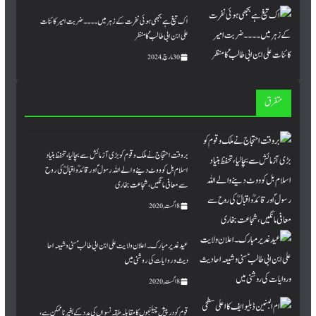
اک تیغ ہے بجھی ہوئی نفرت کے زہر میں۔۔۔۔ ضربت امیر کائنات
علی ابن ابی طالبؑ کا منظر
30 مارچ, 2024
متفرق
بروقت احتجاج نے ملک و قوم کو بڑی آزمائش سے بچا لیا،تحفظ بنیاد
اسلام بل کو ووٹ دینے والے اللہ رسول ؐاور قائد ؒو اقبالؒ کی روح
سے معافی مانگیں، شجاعت بخاری
8 اگست, 2020
عید غدیر مبارک ۔ اعلان ولایت علی ابن ابی طالب ؑ سنی و شیعہ احا
دیث و روایات کی روشنی میں
8 اگست, 2020
قوم کو درپیش چیلنجوں کا مقابلہ طبقہ نسواں کی مدد کے بغیرناممکن ہے،