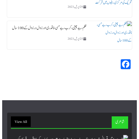
29 اپریل, 2023
ظلم،بے چینی،کرب، بے حسی، ناقدری اور زوال در زوال کے 100سال
25 اپریل, 2023
Fa
ce
bo
ok
شاعری
View All