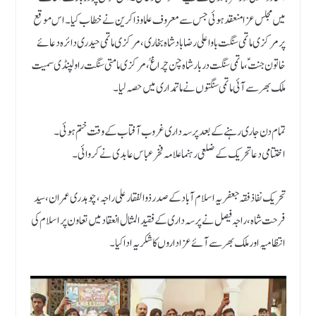
میں مجلس عزا منعقد ہوئی جس سے معروف علما و ذاکرین نے خطاب کیا۔ اس موقع
پر مرکزی ماتمی سنگت باوا علی رضا بادشاہ بخاری، مرکزی ماتمی حیدری دائرہ دعائے
خاتون جنت ؑ، ماتمی سنگت دربار شاہ چن چراغ ؒ، مرکزی مامتی سنگت راولپنڈی سمیت
ملک بھر سے آئی ماتمی سنگتوں نے ماتمداری میں حصہ لیا۔
تمام دن جاری رہنے کے بعد پرسہ داری غروب آفتاب کے وقت ختم ہوئی ۔
اختتامی دعا تحریک کے ضلعی رہنما علامہ فخر عباس عابدی نے کروائی۔
تحریک نفاذ فقہ جعفریہ اسلام آباد کے صدر ذوالفقار علی راجہ ، چوہدری عمران ،سید
فرحت شاہ ، راجہ فیصل نے پرسہ داری کے فقید المثال انعقاد میں تعاون پر اسلام کی
انتظامیہ اور ملک بھر سے آئے عزاداروں کا شکریہ اداکیا۔