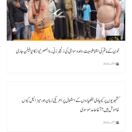
خون کے ماتم کی مقناطیسیت ،ہندو سوامی کی زنجیر زنی ۔ والعصر نیوز کا نیا بلیٹن جاری
9 اکتوبر, 2018
کشمیریوں پر کیمیاوی ہتھیاروں کے استعمال پر امریکی زبان اور میزائیل کیوں
خاموش ہیں ؟ آغا حامد موسوی
7 اکتوبر, 2018