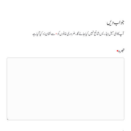
جواب دیں
آپ کا ای میل ایڈریس شائع نہیں کیا جائے گا۔
ضروری خانوں کو
*
سے نشان زد کیا گیا ہے
تبصرہ
*