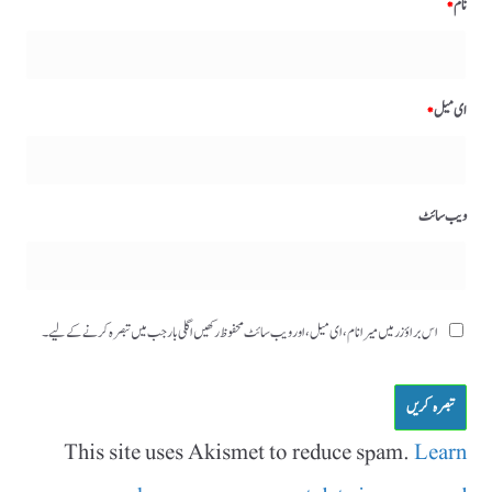
نام
*
ای میل
*
ویب‌ سائٹ
اس براؤزر میں میرا نام، ای میل، اور ویب سائٹ محفوظ رکھیں اگلی بار جب میں تبصرہ کرنے کےلیے۔
This site uses Akismet to reduce spam.
Learn