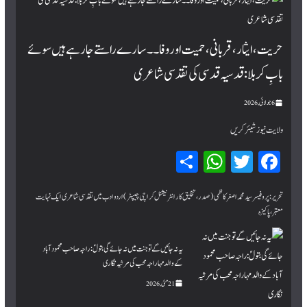
حریت، ایثار، قربانی، حمیت اور وفا۔۔ سارے راستے جا رہے ہیں سوئے
بابِ کربلا : قدسیہ قدسی کی تقدسی شاعری
6 جولائی, 2026
ولایت نیوز شیئر کریں
Sh
W
T
Fa
ar
hat
wi
ce
bo
tte
sA
e
تحریر:پروفیسر سید محمد اصغر کاظمی (صدر، تخلیق کار انٹرنیشنل کراچی چیپٹر) اردو ادب میں تقدسی شاعری ایک نہایت
معتبر، پاکیزہ
pp
r
ok
یہ نہ جائیں گے تو جنت میں نہ جائے گی بتولؑ: راجہ صاحب محمود آباد
کے والد مہاراجہ محب کی مرثیہ نگاری
21 مئی, 2026