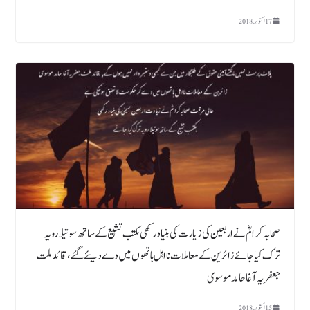
17 اکتوبر, 2018
صحابہ کرامؓ نے اربعین کی زیارت کی بنیاد رکھی مکتب تشیع کے ساتھ سوتیلا رویہ
ترک کیا جائے زائرین کے معاملات نااہل ہاتھوں میں دے دیئے گئے، قائد ملت
جعفریہ آغا حامد موسوی
15 اکتوبر, 2018