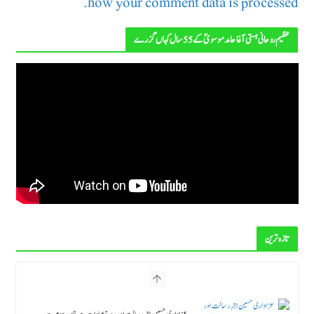
how your comment data is processed.
عظیم روحانی ہستی آغا حامد موسویؒ کے 55 سال کہاں گزرے
تازہ ترین