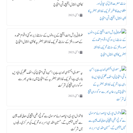
کا فقید المثال البقیع ماتمی احتجاج
1 مئی, 2023
طوفانی بارش جنت البقیع کے پروانوں کے سامنے زیر ہوگئی ؛ اقوام متحدہ
کے صدردفتر کے سامنے تحریک نفاذ فقہ جعفریہ کا فقید المثال احتجاج
1 مئی, 2023
یہ سعودی ایمبیسی لندن ہے پرامن ماتمی احتجاج کی دھمک ظلم کی بنیادیں
ہلا رہی ہے؛ تحریک نفاذ فقہ جعفریہ کے احتجاج میں برطانیہ بھر سے
سوگواران بقیع کی شرکت
1 مئی, 2023
8 شوال : پوری دنیا صدائے موسوی سے گونج اٹھی ؛ بقیع کی بحالی تک چین
سے نہیں بیٹھیں گے، حسین مقدسی؛ سربراہ تحریک کی مرکزی ریلیوں
میں شرکت