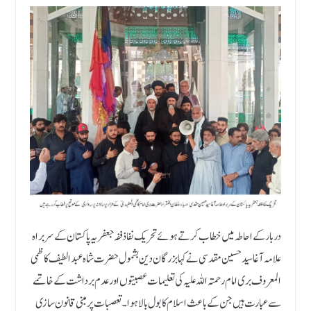
دربار کے احاطہ میں خطاب کرتے ہوئے تحریک نفاذ ففہ جعفریہ پاکستان کے سربراہ
علامہ آغا سید حسین مقدسی نے کہا بزرگان دین بشمول حضرت شاہ عبدالطیف کاظمی
المعروف بری امام رحمتہ اللہ علیہ کی تعلیمات عصبیتوں اور عدم برداشت کے خاتمے
سے عبارت ہیں جن کے باعث اسلام کا بول بالا ہوا۔ تعصبات پر مبنی قانون سازی