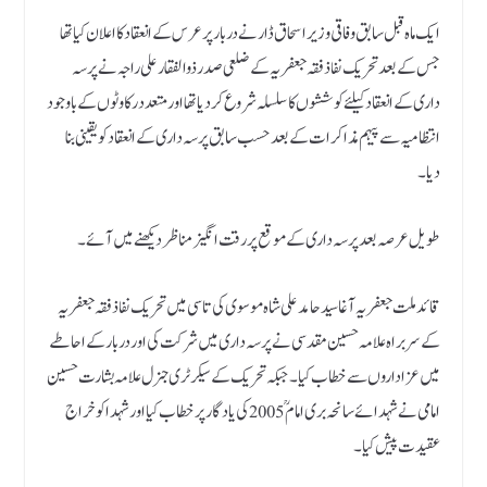
ایک ماہ قبل سابق وفاقی وزیر اسحاق ڈار نے دربار پر عرس کے انعقاد کا اعلان کیا تھا
جس کے بعد تحریک نفاذ فقہ جعفریہ کے ضلعی صدر ذوالفقار علی راجہ نے پرسہ
داری کے انعقاد کیلئے کوششوں کا سلسلہ شروع کردیا تھا اورمتعدد رکاوٹوں کے باوجود
انتظامیہ سے پیہم مذاکرات کے بعد حسب سابق پرسہ داری کے انعقاد کو یقینی بنا
دیا۔
طویل عرصہ بعد پرسہ داری کے موقع پر رقت انگیز مناظر دیکھنے میں آئے ۔
قائد ملت جعفریہ آغا سید حامد علی شاہ موسوی کی تاسی میں تحریک نفاذ فقہ جعفریہ
کے سربراہ علامہ حسین مقدسی نے پرسہ داری میں شرکت کی اور دربار کے احاطے
میں عزاداروں سے خطاب کیا۔ جبکہ تحریک کے سیکرٹری جنرل علامہ بشارت حسین
امامی نے شہدائے سانحہ بری امام ؒ 2005 کی یادگار پر خطاب کیا اور شہدا کو خراج
عقیدت پیش کیا۔