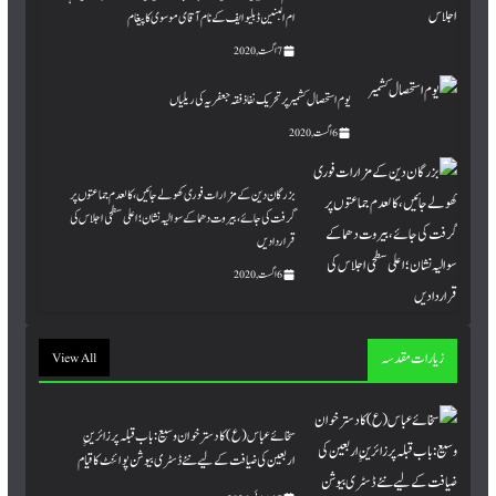
ام البنین ڈبلیو ایف کے نام آقای موسوی کا پیغام
7 اگست, 2020
یوم استحصال کشمیر پر تحریک نفاذ فقہ جعفریہ کی ریلیاں
6 اگست, 2020
بزرگان دین کے مزارات فوری کھولے جائیں،کالعدم جماعتوں پر
گرفت کی جائے ،بیروت دھماکے سوالیہ نشان؛ اعلی سطحی اجلاس کی
قراردادیں
6 اگست, 2020
زیارات مقدسہ
View All
سخائے عباس (ع) کا دسترخوان وسیع: باب قبلہ پر زائرینِِ
اربعین کی ضیافت کے لیے نئے ڈسٹری بیوشن پوائنٹ کا قیام