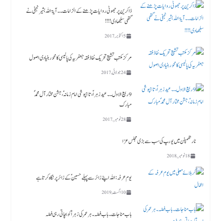
ذاکرین پر جھوٹی روایات پڑھنے کے الزامات ۔۔آیۃ اللہ بشیر نجفی نے
گتھی سلجھا دی!!!!
5 اکتوبر, 2017
مرکز مکتب تشیع تحریک نفاذفقہ جعفریہ کی پالیسی کا محور بنیادی اصول
24 جولائی, 2017
9 ربیع الاول ۔۔ عید زہراؑ، تاجپوشی امام زمانہؑ ،جشن مختار آل محمدؐ
مبارک
28 نومبر, 2017
نارتھمپٹن میں یورپ کی سب سے بڑی مجلس عزا
18 نومبر, 2018
یوم عرفہ :اللہ اپنے زائر سے پہلے حسینؑ کے زائر پر نگاہ کرتا ہے
10 اگست, 2019
باب مناجات ۔باب فضہ ۔ ہر عمر کی زہرا ؑ کو بچاتی رہی فضہ