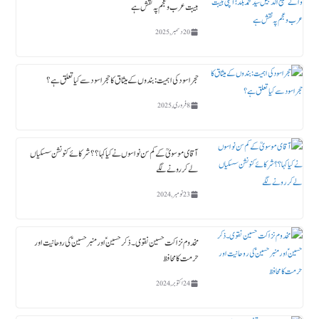
ہیبت عرب و عجم پہ نقش ہے
20 دسمبر, 2025
حجر اسود کی اہمیت : بندوں کے میثاق کا حجر اسود سے کیا تعلق ہے؟
8 فروری, 2025
آقای موسویؒ کے کم سن نواسوں نے کیا کہا ؟؟ شرکائے کنونشن سسکیاں
لے کر رونے لگے
23 نومبر, 2024
مخدوم نزاکت حسین نقوی ۔ ذکر حسین ؑ اور منبر حسین ؑ کی روحانیت اور
حرمت کا محافظ
24 اکتوبر, 2024