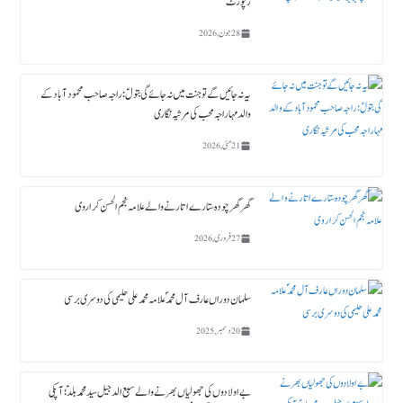
رپورٹ
28 جون, 2026
یہ نہ جائیں گے تو جنت میں نہ جائے گی بتولؑ: راجہ صاحب محمود آباد کے
والد مہاراجہ محب کی مرثیہ نگاری
21 مئی, 2026
گھر گھر چودہ ستارے اتارنے والے علامہ نجم الحسن کراروی
27 فروری, 2026
سلمان دوراں عارف آل محمدؐ علامہ محمد علی حلیمی کی دوسری برسی
20 دسمبر, 2025
بے اولادوں کی جھولیاں بھرنے والے سبع الدجیل سید محمد بلدؑ ؛ آپکی