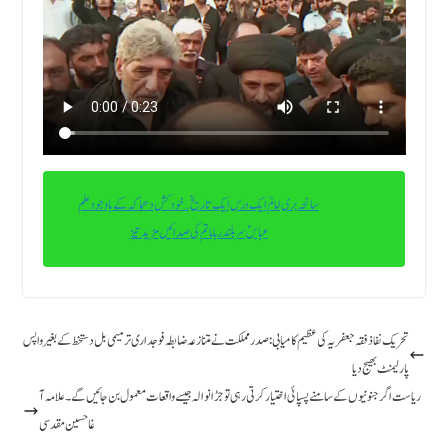
سانحہ بری امامؒ ایک درس ایک تاریخ…خود کش دھماکہ کے باوجود علم
عباسؑ سربلند رہاماتم کی صدائیں مزید تیز
تحریک نفاذ فقہ جعفریہ کی عظیم کامیابی : صدر مملکت نے متنازعہ ضابطہ فوجداری ترمیمی بل دستخط کے بغیر واپس
پارلیمنٹ بھیج دیا
ریاست اگر جنونیوں کے سامنے پسپائی اختیار کرتی رہی تو جڑانوالہ جیسے واقعات معمول بن جائیں گے۔ علامہ آ
غا حسین مقدسی