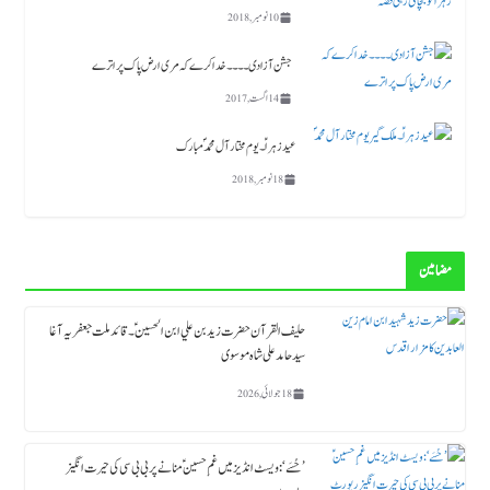
10 نومبر, 2018
جشن آزادی ۔۔۔۔خدا کرے کہ مری ارض پاک پر اترے
14 اگست, 2017
عید زہراؑ ۔ یوم مختار آل محمد ؐ مبارک
18 نومبر, 2018
مضامین
حلیف القرآن حضرت زید بن علي ابن الحسین ؑ ۔قائد ملت جعفریہ آغا
سید حامد علی شاہ موسوی
18 جولائی, 2026
’حُسَے‘: ویسٹ انڈیز میں غمِ حسینؑ منانے پر بی بی سی کی حیرت انگیز