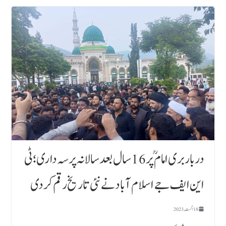
دربار بری امام ؒ پر 16 سال بعد سالانہ پرسہ داری ؛ ٹی
این ایف جے اسلام آباد نے نئی تاریخ رقم کردی
18 اگست, 2023