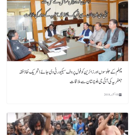
چہلم کے جلوسوں اور زائرین کو فول پروف سیکیورٹی دی جائے ؛ تحریک نفاذ فقہ
جعفریہ کی آئی جی بلوچستان سے ملاقات
10 اکتوبر, 2018