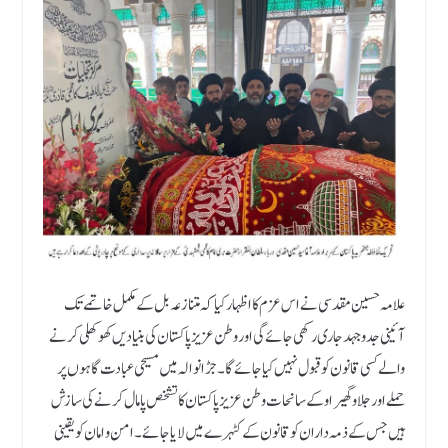
علامہ حسین مقدسی نے اس عزم کا اظہار کیا کہ متنازعہ بل کے مکمل خاتمے تک
آئینی جدو جہد جاری رکھی جائے گی اور وطن عزیز پاکستان کی بنیادیں کھوکھلی کرنے
والے کسی قانون کو قبول نہیں کیا جائے گا۔ جڑانوالہ میں مسیحی عبادت گاہوں پر
حملے اور جلاو گھیراو کے سانحات وطن عزیز پاکستان کا تشخص پامال کرنے کی سازش
ہیں جس کے ذمہ داران کو قانون کے کٹہرے میں لایا جائے۔ امن و امان کو یقینی