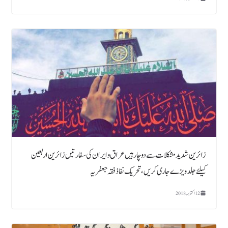
زائرین شدید مشکلات سے دوچار ہیں عراق و ایران کی سفارتیں زائرین اربعین
کیلئے جلد ویزے جاری کریں ، تحریک نفاذ فقہ جعفریہ
12 اکتوبر, 2018