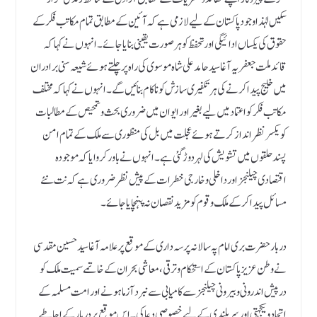
سکیں لہٰذا وجود پاکستان کے لیے لازمی ہے کہ آئین کے مطابق تمام مکاتب فکر کے
حقوق کی یکساں ادائیگی اور تحفظ کو ہر صورت یقینی بنایا جائے۔ انہوں نے کہا کہ
قائد ملت جعفریہ آغا سید حامد علی شاہ موسوی کی راہ پر چلتے ہوئے شیعہ سنی برادران
میں خلیج پیدا کرنے کی ہر تکفیری سازش کو ناکام بنائیں گے۔انہوں نے کہا کہ مختلف
مکاتب فکر کو اعتماد میں لیے بغیر اور ایوان میں ضروری بحث و تمحیص کے مطالبا ت
کویکسر نظر انداز کرتے ہوئے عجلت میں بل کی منظوری سے ملک کے تمام امن
پسند حلقوں میں تشویش کی لہر دوڑ گئی ہے۔ انہوں نے باور کروایا کہ موجودہ
اقتصادی چیلنجز اور داخلی و خارجی خطرات کے پیش نظر ضروری ہے کہ نت نئے
مسائل پیدا کرکے ملک و قوم کو مزید نقصان نہ پنہچایا جائے۔
دربار حضر ت بری امام پہ سالانہ پرسہ داری کے موقع پر علامہ آغا سید حسین مقدسی
نے وطن عزیز پاکستان کے استحکام و ترقی، معاشی بحران کے خاتمے سمیت ملک کو
درپیش اندرونی و بیرونی چیلنجز سے کامیابی سے نبرد آزما ہونے اور امت مسلمہ کے
اتحاد و یکجہتی اور سربلندی کے لیے خصوصی دعا کی۔اس موقع پر دربارکے احاطے