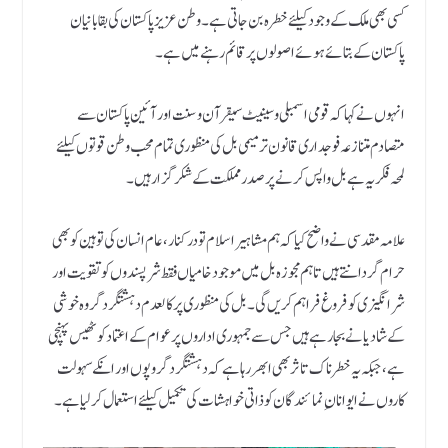
کسی بھی ملک کے وجود کیلئے خطرہ بن جاتی ہے۔ وطن عزیز پاکستان کی بقا بانیان
پاکستان کے بتائے ہوئے اصولوں پر قائم رہنے میں ہے۔
انہوں نے کہا کہ قومی اسمبلی و سینیٹ سیقرآن و سنت اور آئین پاکستان سے
متصادم متنازعہ فوجداری قانون ترمیمی بل کی منظوری تمام محب وطن قوتوں کیلئے
لمحہ فکریہ ہے بل واپس کرنے پر صدر مملکت کے شکرگزار ہیں ۔
علامہ مقدسی نے واضح کیا کہ ہم مشاہیر اسلام تو درکنار، عام انسان کی توہین کو بھی
حرام گردانتے ہیں تاہم مجوزہ بل میں موجود خامیاں فقط شرپسندوں کو تقویت اور
شر انگیزی کو فروغ فراہم کریں گی۔ بل کی منظوری پر کالعدم دہشتگرد گروہ خوشی
کے شادیانے بجا رہے ہیں جس سے جمہوری اداروں پر عوام کے اعتماد کو ٹھیس پہنچی
ہے،جبکہ یہ خطرناک تاثر بھی ابھر رہا ہے کہ دہشتگرد گروپوں اور انکے سہولت
کاروں نے ایوانان ِنمائندگان کو ذاتی خواہشات کی تکمیل کیلئے استعمال کر لیا ہے۔