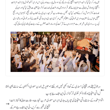
میں باور کرایا گیا کہ انہدام جنت البقیع کے سا نحے کے سو سال پورے ہونے پر اس مرتبہ آٹھ شوال یوم انہدام جنت
البقیع زیادہ جوش ایمانی سے منایا جائے گا۔ قرارداد میں مادر ملت کی خدمات کو خراج عقیدت پیش کیا گیا اور ان کی
خدمات کو فراموش نہ کرنے کا عہد کیا گیا۔ مجلس سے علامہ سید قمر حیدر زیدی نے خطاب جبکہ شیخ وسیم عباس اور شیخ
عقیل عباس نے منقبت و مرثیہ خوانی کی۔ اختتام مجلس مرکزی حیدری دایرہ ماتمی سنگت نے نوحہ خوانی اور ماتمداری
کی۔پرسہ داری میں شہر بھر سے عزاداروں نے شرکت کی اور مادر ملت جعفریہ کے درجات کی بلندی کی دعا کی گئی ۔
درِبتولؑ جلنے اور بقیع کی مسماری کے گھاؤ کبھی نہیں بھر سکتے ! ۳۰ اپریل لندن سعودی ایمبیسی کے سامنے فقید المثا
ل ماتمی احتجاج ہوگا، ڈاکٹرنقوی آرگنائزر ٹی این ایف جے یورپ
اقوام متحدہ کے سامنے ماتمی احتجاج کی تیاریاں جاری ؛ ایران سعودی عرب تجارت وسفارت بحالی کا آغاز جنت ا
لبقیع کی تعمیر سے کریں ، ٹی این ایف جے امریکہ