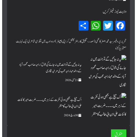
ولایت نیوز شیئر کریں
Sh
W
T
Fa
ar
hat
wi
ce
bo
tte
sA
e
تحریر:پروفیسر سید محمد اصغر کاظمی (صدر، تخلیق کار انٹرنیشنل کراچی چیپٹر) اردو ادب میں تقدسی شاعری ایک نہایت
معتبر، پاکیزہ
pp
r
ok
یہ نہ جائیں گے تو جنت میں نہ جائے گی بتولؑ: راجہ صاحب محمود آباد
کے والد مہاراجہ محب کی مرثیہ نگاری
21 مئی, 2026
اک تیغ ہے بجھی ہوئی نفرت کے زہر میں۔۔۔۔ ضربت امیر کائنات
علی ابن ابی طالبؑ کا منظر
30 مارچ, 2024
متفرق