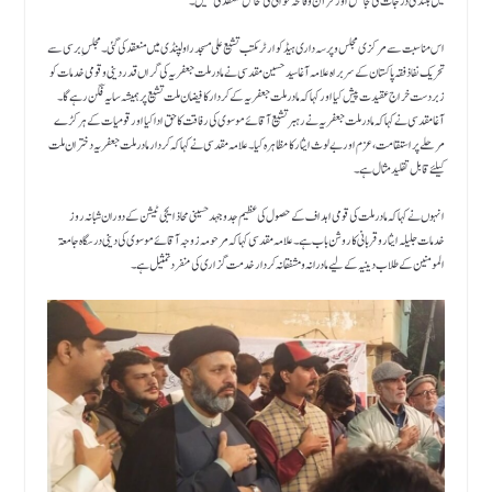
میں بلندی درجات کی مجالس اور قرآن و فاتحہ خوانی کی محافل منعقد کی گئیں۔
اس مناسبت سے مرکزی مجلس و پرسہ داری ہیڈکوارٹر مکتب تشیع علی مسجد راولپنڈی میں منعقد کی گئی۔ مجلسِ برسی سے
تحریک نفاذفقہ پاکستان کے سربراہ علامہ آغاسیدحسین مقدسی نے مادر ملت جعفریہ کی گراں قدر دینی و قومی خدمات کو
زبردست خراج عقیدت پیش کیا اور کہا کہ مادر ملت جعفریہ کے کردار کا فیضان ملت تشیع پر ہمیشہ سایہ فگن رہے گا۔
آغا مقدسی نے کہا کہ مادر ملت جعفریہ نے رہبر تشیع آقائے موسوی کی رفاقت کا حق ادا کیا اور قومیات کے ہر کڑے
مرحلے پر استقامت، عزم اور بے لوث ایثار کا مظاہرہ کیا۔ علامہ مقدسی نے کہا کہ کردار مادر ملت جعفریہ دختران ملت
کیلئے قابل تقلید مثال ہے۔
انہوں نے کہا کہ مادرملت کی قومی اہداف کے حصول کی عظیم جدوجہد حسینی محاذ ایجی ٹیشن کے دوران شبانہ روز
خدمات جلیلہ ایثار و قربانی کا روشن با ب ہے۔ علامہ مقدسی کہا کہ مرحومہ زوجہ آقائے موسوی کی دینی درسگاہ جامعۃ
المومنین کے طلاب دینیہ کے لیے مادرانہ و مشفقانہ کردار خدمت گزاری کی منفرد تمثیل ہے۔