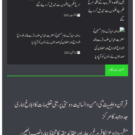
سرخ عَلَم سیاہ عَلَموں سے تبدیل کردیئے گئے
9 اگست, 2021
روضہ مبارک امام حسینؑ و حضرت عباس علمدارؑ سے بلند الوداع
الوداع ماہ رمضان کی صداؤں نے دلوں کو تڑپا دیا
12 مئی, 2021
ہم اور ہمارا کام
قرآن و اہلبیت ؑ کی امن و انسانیت دوستی پر مبنی تعلیمات کا ابلاغ ہماری
جدوجہد کا مرکز
مشن ولا و عزا کا فروغ پرچار اورعقائد حقہ کا تحفظ ہمارا نصب العین