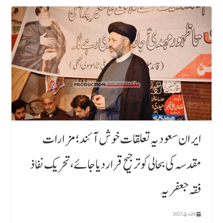
ایران سعودیہ تعلقات خوش آئند ؛ مزارات
مقدسہ کی بحالی کو ترجیح قراردیا جائے، تحریک نفاذ
فقہ جعفریہ
26 مارچ, 2023