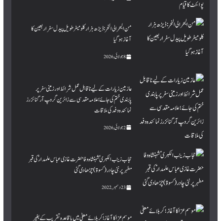
من البحر الی النحر : ڈیڑھ ہزار کلومیٹر طویل پیدل سفر اربعین کا
آغاز ہو گیا
8 جولائی, 2026
عازمین زیارات کے لیے ناقابل عمل شرائط اور زمینی سفر پر
پابندی ختم کی جائے؛ علامہ مقدسی سے زائرین گروپ آرگنائزرز
نمائندہ وفد کی ملاقات
2 جولائی, 2026
حجاب زینب الکبری ؑ شہنشاہ وفا حضرت غازی عباس علمدار ؑ کی قبر
مطہرپر نئی چادر (کسوۃ ) چڑھا دی گئی
23 دسمبر, 2022
موسم عزا کا آغاز؛ کربلائے معلیٰ میں باقاعدہ تقریب کے بغیر