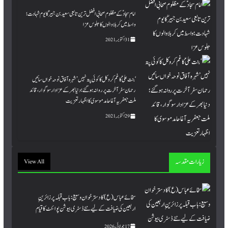
امام سجاد ؑ کے مظلوم صحابی افضل ترین تابعی سعید بن جبیرؒ کا یوم شہادت ؛
واسط میں کربلا والوں کا جلوس عزا
31 اکتوبر, 2021
‘بنت علیؑ کا غم کروکل کا کوئی پتہ نہیں’ شہرہ آفاق نوحہ خواں سائیں
رحمان سفر آخرت پر روانہ ہوگئے ؛ دنیا بھر کے عزادار سوگوار، قائد
ملت جعفریہ آغا حامد موسوی کا اظہار تعزیت
29 اکتوبر, 2021
زیارات مقدسہ
View All
سخائے عباس (ع) کا دسترخوان وسیع: باب قبلہ پر زائرینِِ
اربعین کی ضیافت کے لیے نئے ڈسٹری بیوشن پوائنٹ کا قیام
17 جولائی, 2026