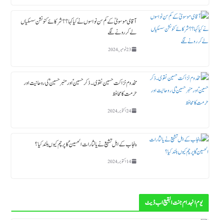
آقای موسویؒ کے کم سن نواسوں نے کیا کہا ؟؟ شرکائے کنونشن سسکیاں
لے کر رونے لگے
23 نومبر, 2024
مخدوم نزاکت حسین نقوی ۔ ذکر حسین ؑ اور منبر حسین ؑ کی روحانیت اور
حرمت کا محافظ
24 اکتوبر, 2024
پنجاب کے اہل تشیع نے یا لثارات الحسینؑ کا پرچم کیوں بلند کیا ؟
14 اکتوبر, 2024
یوم انہدام جنت البقیع اب ڈیٹ