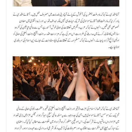
آغا مقدسی نے کہا کہ مادرملت جعفریہ کی آغوش کے پالے آج دینی خدمات میں مصروف عمل ہیں۔ آقائے مقدسی نے
باور کرایا کہ مادرملت فقط آقائے موسوی کی شریکہ حیات ہی نہیں بلکہ اہداف قدسیہ اور زہد وتقویٰ میں معاون
خصوصی بھی تھیں۔ انہوں نے کہا کہ عرب و عجم میں تعلقات کی بحالی خوش آئند ہے جس سے عالمی شیاطین کی مکروہ
سازشوں کا مقابلہ کرنے میں مدد ملے گی ضرورت اس امر کی ہے کہ مزارات مقدسہ جنت البقیع و جنت المعلی کی بحالی کو
اولین ترجیح قراردیا جائے۔ انہوں نے کہا کہ مسلم امہ کے تعلقات کی بنیاد مفادات کے بجائے دین اسلام کی سربلندی
ہونا چاہیے۔
آغا مقدسی نے کہا کہ شعائر اسلام کی عزت وتوقیر اور جنت البقیع و جنت المعلیٰ کی تعمیر وعظمت رفتہ کی بحالی کے عالمی
تحریک کے موسس آقائے موسوی ہیں، جن کی جدوجہد سے یہ مسئلہ عالمی سطح پر اجاگر ہوا۔ مجلس عزا میں بڑی تعداد
میں عزاداروں،ماتمیوں نے شرکت کی۔ اس موقع پر منظور کردہ قرارداد میں حکومت سے مطالبہ کیا گیا کہ رمضان
کے مبارک مہینے میں منکرات سے اجتناب اور معروفات کی ترغیب دیکر شرعی ذمہ داری سے عہدہ براء ہو۔ قرارداد