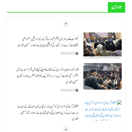
تازہ ترین
فتنہ الہندوستان و خوارج کے خلاف کامیابی کیلئے اہلِ قوم "دعائے اہل
الثغور” کی تلاوت کریں، سربراہ تحریکِ نفاذِ فقہِ جعفریہ علامہ آغا سید
حسین مقدسی
23 جولائی, 2026
مظلومِؑ کربلا کی عزاداری کو من پسند سانچوں میں ڈھالنے کے بجائے
سیرتِ زینبؑ و زین العابدینؑ کی اتباع کی جائے۔ علامہ آغا حسین
مقدسی
18 جولائی, 2026
حلیف القرآن حضرت زید بن علي ابن الحسین ؑ ۔قائد ملت جعفریہ آغا سید حامد علی شاہ موسوی
18 جولائی, 2026