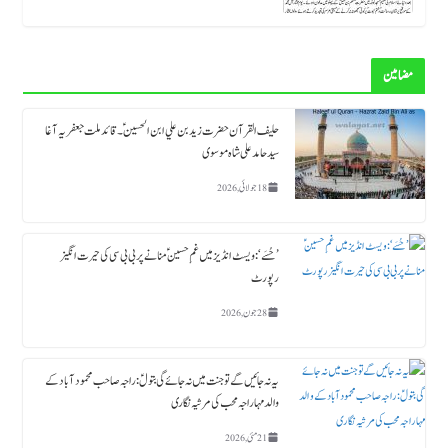
مضامین
حلیف القرآن حضرت زید بن علي ابن الحسین ؑ ۔قائد ملت جعفریہ آغا
سید حامد علی شاہ موسوی
18 جولائی, 2026
’حُسَے‘: ویسٹ انڈیز میں غمِ حسینؑ منانے پر بی بی سی کی حیرت انگیز
رپورٹ
28 جون, 2026
یہ نہ جائیں گے تو جنت میں نہ جائے گی بتولؑ: راجہ صاحب محمود آباد کے
والد مہاراجہ محب کی مرثیہ نگاری
21 مئی, 2026