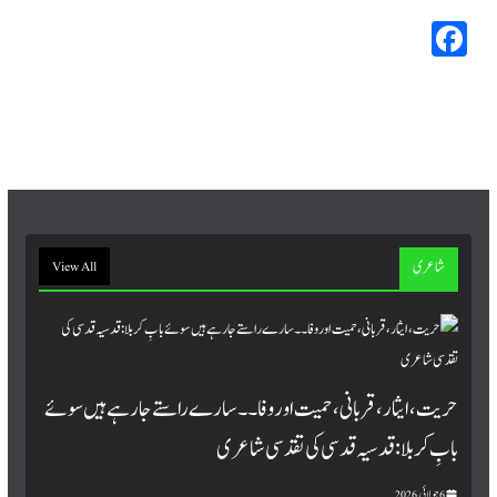
Fa
ce
bo
ok
شاعری
View All
حریت، ایثار، قربانی، حمیت اور وفا۔۔ سارے راستے جا رہے ہیں سوئے
بابِ کربلا : قدسیہ قدسی کی تقدسی شاعری
6 جولائی, 2026