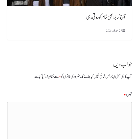
آج کربلا بھی شام کو روتی رہی
27 جنوری, 2024
جواب دیں
آپ کا ای میل ایڈریس شائع نہیں کیا جائے گا۔
ضروری خانوں کو
*
سے نشان زد کیا گیا ہے
تبصرہ
*