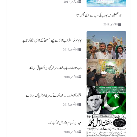
28 نومبر, 2017
نارتھمپٹن میں یورپ کی سب سے بڑی مجلس عزا
18 نومبر, 2018
یوم عرفہ :اللہ اپنے زائر سے پہلے حسینؑ کے زائر پر نگاہ کرتا ہے
10 اگست, 2019
باب مناجات ۔باب فضہ ۔ ہر عمر کی زہرا ؑ کو بچاتی رہی فضہ
10 نومبر, 2018
جشن آزادی ۔۔۔۔خدا کرے کہ مری ارض پاک پر اترے
14 اگست, 2017
عید زہراؑ ۔ یوم مختار آل محمد ؐ مبارک
18 نومبر, 2018