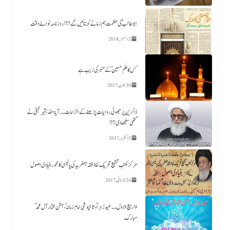
ابو طالب ؑ کی عظمت ہم زمانے کو بتائیں گے !!!! روزنامہ نوائے وقت
2 دسمبر, 2018
کس کا عَلَم حسین ؑکے منبر کی زیب ہے​
30 جون, 2017
ذاکرین پر جھوٹی روایات پڑھنے کے الزامات ۔۔آیۃ اللہ بشیر نجفی نے
گتھی سلجھا دی!!!!
5 اکتوبر, 2017
مرکز مکتب تشیع تحریک نفاذفقہ جعفریہ کی پالیسی کا محور بنیادی اصول
24 جولائی, 2017
9 ربیع الاول ۔۔ عید زہراؑ، تاجپوشی امام زمانہؑ ،جشن مختار آل محمدؐ
مبارک