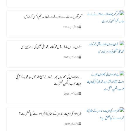
گھر گھر چودہ ستارے اتارنے والے علامہ نجم الحسن کراروی
27 فروری, 2026
سلمان دوراں عارف آل محمدؐ علامہ محمد علی حلیمی کی دوسری برسی
20 دسمبر, 2025
بے اولادوں کی جھولیاں بھرنے والے سبع الدجیل سید محمد بلدؑ ؛ آپکی
ہیبت عرب و عجم پہ نقش ہے
20 دسمبر, 2025
حجر اسود کی اہمیت : بندوں کے میثاق کا حجر اسود سے کیا تعلق ہے؟
8 فروری, 2025