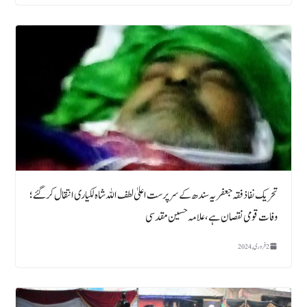
تحریک نفاذ فقہ جعفریہ سندھ کے سرپرست اعلیٰ لطف اللہ شاہ لکیاری انتقال کرگئے؛
وفات قومی نقصان ہے ، علامہ حسین مقدسی
2 فروری, 2024