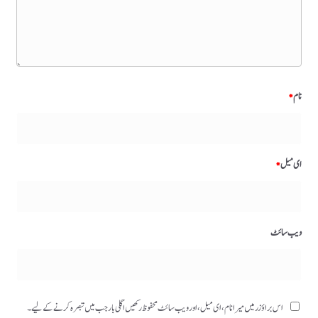
نام
*
ای میل
*
ویب‌ سائٹ
اس براؤزر میں میرا نام، ای میل، اور ویب سائٹ محفوظ رکھیں اگلی بار جب میں تبصرہ کرنے کےلیے۔