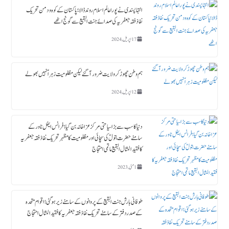
انتہاپسندی نے پورا عالم اسلام روند ڈالا؛ پاکستان کے کوہ و دمن تحریک
نفاذ فقہ جعفریہ کی صدائے جنت البقیع سے گونج اٹھے
17 اپریل, 2024
ہم وطن چھوڑ کر ولایت ضرور آگئے لیکن مظلومیت زہراؑ نہیں بھولے
12 اپریل, 2024
دنیا کا سب سے بڑا سیاحتی مرکز عزاخانہ بن گیا ؛ فرانس ایفل ٹاورکے
سامنے حضرت بتولؑ کی سچائی اور مظلومیت کا مظہر تحریک نفاذ فقہ جعفریہ
کا فقید المثال البقیع ماتمی احتجاج
1 مئی, 2023
طوفانی بارش جنت البقیع کے پروانوں کے سامنے زیر ہوگئی ؛ اقوام متحدہ
کے صدردفتر کے سامنے تحریک نفاذ فقہ جعفریہ کا فقید المثال احتجاج