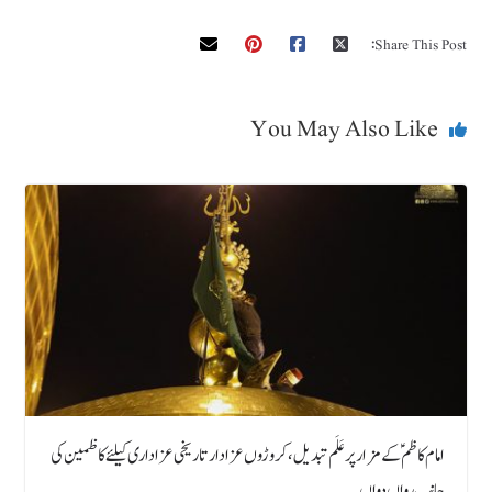
Share This Post:
You May Also Like
امام کاظمؑ کے مزار پر عَلَم تبدیل، کروڑوں عزادار تاریخی عزاداری کیلئے کاظمین کی
جانب رواں دواں