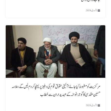
3 فروری, 2024
مرکزیت کو مضبوط کیا جائے!آئینی حقوق قوم کی دہلیز پر پہنچا کر دم لیں گے ، علامہ
حسین مقدسی کا گوجرانوالہ کے عہدیداران سے خطاب
3 فروری, 2024