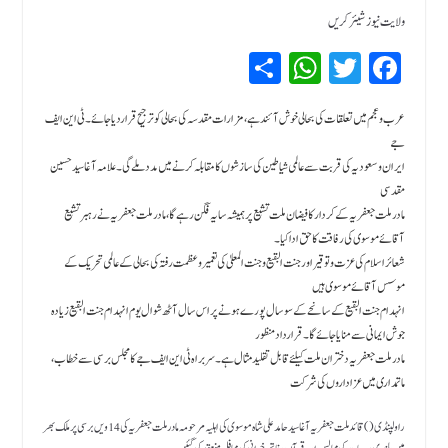
ولایت نیوز شیئر کریں
Sh
W
T
Fa
ar
hat
wi
ce
bo
tte
sA
e
عرب و عجم میں تعلقات کی بحالی خوش آئند ہے، مزارات مقدسہ کی بحالی کو ترجیح قراردیا جائے۔ٹی این ایف
جے
pp
r
ok
ایران و سعودیہ کی قربت سے عالمی شیاطین کی سازشوں کا مقابلہ کرنے میں مدد ملے گی۔ علامہ آغاسیدحسین
مقدسی
مادر ملت جعفریہ کے کردار کا فیضان ملت تشیع پر ہمیشہ سایہ فگن رہے گا، مادر ملت جعفریہ نے رہبر تشیع
آقائے موسوی کی رفاقت کا حق ادا کیا۔
شعائر اسلام کی عزت وتوقیر اور جنت البقیع و جنت المعلیٰ کی تعمیر وعظمت رفتہ کی بحالی کے عالمی تحریک کے
موسس آقائے موسوی ہیں
انہدام جنت البقیع کے سا نحے کے سو سال پورے ہونے پر اس سال آٹھ شوال یوم انہدام جنت البقیع زیادہ
جوش ایمانی سے منایا جائے گا۔ قرارداد منظور
مادر ملت جعفریہ دختران ملت کیلئے قابل تقلید مثال ہے۔ سربراہ ٹی این ایف جے کامجلس برسی سے خطاب،
ماتمداری میں عزاداروں کی شرکت
راولپنڈی( )قائد ملت جعفریہ آغا سید حامد علی شاہ موسوی کی اہلیہ مرحومہ مادر ملت جعفریہ کی 14ویں برسی پر ملک بھر