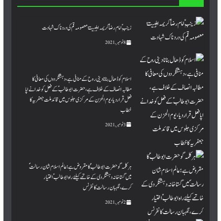
زینبِؑ امام رضاؑ کریمہ اہلبیتؑ معصومہ قم کی دردناک شہادت
8 نومبر, 2021
اسلام کو ڈھال بنانادینی روح کے منافی ہے،دہشتگردوں کی معافی کا
مطالبہ انصاف کے خلاف ہے، حضرت ابو طالبؑ کے فعل کو خدا نے اپا
فعل قراردیا، یوم الحزن کے مرکزی جلوس میں قائد ملت جعفریہ کا
خطاب
3 نومبر, 2021
ہر کلمہ گو حضرت ابوطالبؑ کا مقروض ہے؛ عالم اسلام شان رسالت ؐ
میں گستاخانہ دہشتگردی کے خاتمے کیلئے راہ ابو طالبؑ اختیار
کرے،نگہبان رسالت کانفرنس
2 نومبر, 2021