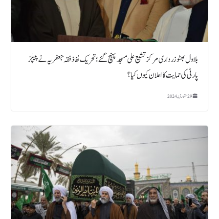
بلاول بھٹو زرداری مرکز تشیع علی مسجد پہنچ گئے ؛ تحریک نفاذ فقہ جعفریہ نے پیپلز
پارٹی کی حمایت کا اعلان کیوں کیا؟
29 جنوری, 2024