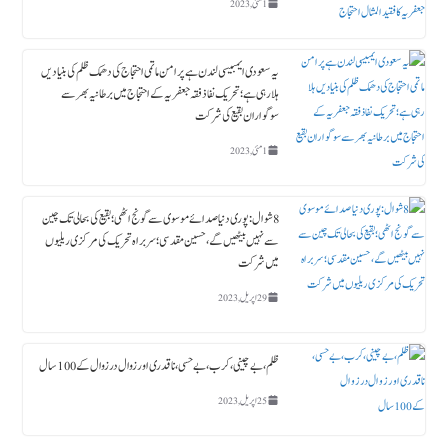
1 مئی, 2023
یہ سعودی ایمبیسی لندن ہے پرامن ماتمی احتجاج کی دھمک ظلم کی بنیادیں
ہلا رہی ہے؛ تحریک نفاذ فقہ جعفریہ کے احتجاج میں برطانیہ بھر سے
سوگواران بقیع کی شرکت
1 مئی, 2023
8 شوال : پوری دنیا صدائے موسوی سے گونج اٹھی ؛ بقیع کی بحالی تک چین
سے نہیں بیٹھیں گے، حسین مقدسی؛ سربراہ تحریک کی مرکزی ریلیوں
میں شرکت
29 اپریل, 2023
ظلم،بے چینی،کرب، بے حسی، ناقدری اور زوال در زوال کے 100سال
25 اپریل, 2023