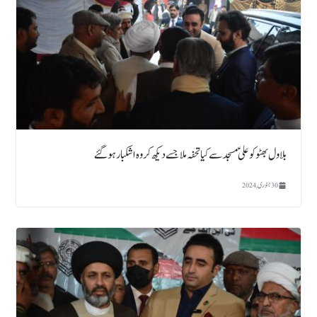
بلاول بھٹو کو علیؑ مسجد سے کیا تحفہ ملا جسے دیکھ کر وہ اشکبار ہوگئے
30 جنوری, 2024