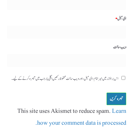
ای میل
*
ویب‌ سائٹ
اس براؤزر میں میرا نام، ای میل، اور ویب سائٹ محفوظ رکھیں اگلی بار جب میں تبصرہ کرنے کےلیے۔
This site uses Akismet to reduce spam.
Learn
how your comment data is processed.