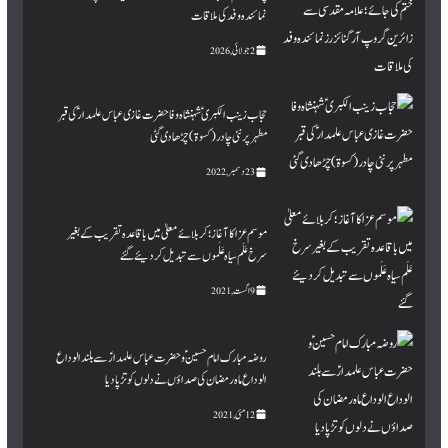
نمائندہ وفد کی ملاقات
2 جولائی, 2026
حجاب زینب الکبری ؑ شہنشاہ وفا حضرت غازی عباس علمدار ؑ کی قبر
مطہرپر نئی چادر (کسوۃ ) چڑھا دی گئی
23 دسمبر, 2022
موسم عزا کا آغاز؛ کربلائے معلیٰ میں باقاعدہ تقریب کے بغیر
سرخ عَلَم سیاہ عَلَموں سے تبدیل کردیئے گئے
9 اگست, 2021
روضہ مبارک امام حسینؑ و حضرت عباس علمدارؑ سے بلند الوداع
الوداع ماہ رمضان کی صداؤں نے دلوں کو تڑپا دیا
12 مئی, 2021