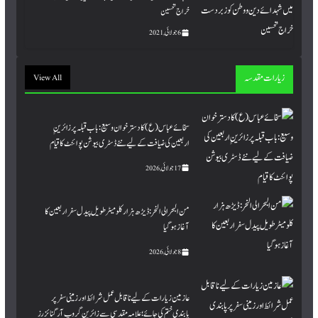
خراج تحسین
6 جولائی, 2021
زیارات مقدسہ
View All
سخائے عباس (ع) کا دسترخوان وسیع: باب قبلہ پر زائرینِِ
اربعین کی ضیافت کے لیے نئے ڈسٹری بیوشن پوائنٹ کا قیام
17 جولائی, 2026
من البحر الی النحر : ڈیڑھ ہزار کلومیٹر طویل پیدل سفر اربعین کا
آغاز ہو گیا
8 جولائی, 2026
عازمین زیارات کے لیے ناقابل عمل شرائط اور زمینی سفر پر
پابندی ختم کی جائے؛ علامہ مقدسی سے زائرین گروپ آرگنائزرز