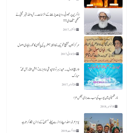
ذاکرین پر جھوٹی روایات پڑھنے کے الزامات ۔۔آیۃ اللہ بشیر نجفی نے
گتھی سلجھا دی!!!!
5 اکتوبر, 2017
مرکز مکتب تشیع تحریک نفاذفقہ جعفریہ کی پالیسی کا محور بنیادی اصول
24 جولائی, 2017
9 ربیع الاول ۔۔ عید زہراؑ، تاجپوشی امام زمانہؑ ،جشن مختار آل محمدؐ
مبارک
28 نومبر, 2017
نارتھمپٹن میں یورپ کی سب سے بڑی مجلس عزا
18 نومبر, 2018
یوم عرفہ :اللہ اپنے زائر سے پہلے حسینؑ کے زائر پر نگاہ کرتا ہے
10 اگست, 2019