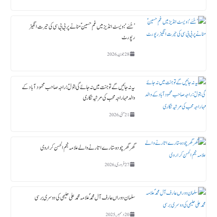
’حُسَے‘: ویسٹ انڈیز میں غمِ حسینؑ منانے پر بی بی سی کی حیرت انگیز
رپورٹ
28 جون, 2026
یہ نہ جائیں گے تو جنت میں نہ جائے گی بتولؑ: راجہ صاحب محمود آباد کے
والد مہاراجہ محب کی مرثیہ نگاری
21 مئی, 2026
گھر گھر چودہ ستارے اتارنے والے علامہ نجم الحسن کراروی
27 فروری, 2026
سلمان دوراں عارف آل محمدؐ علامہ محمد علی حلیمی کی دوسری برسی
20 دسمبر, 2025