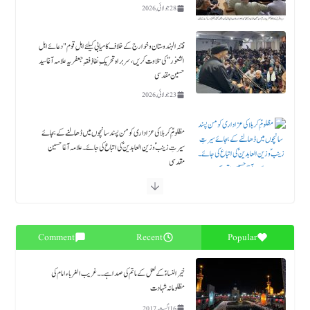
حسین مقدسی
23 جولائی, 2026
مظلومِؑ کربلا کی عزاداری کو من پسند سانچوں میں ڈھالنے کے بجائے
سیرتِ زینبؑ و زین العابدینؑ کی اتباع کی جائے۔ علامہ آغا حسین
مقدسی
18 جولائی, 2026
حلیف القرآن حضرت زید بن علي ابن الحسین ؑ ۔قائد ملت جعفریہ آغا سید حامد علی شاہ موسوی
18 جولائی, 2026
بلوچستان میں قیام امن کیلئے فوری اے پی سی بلائی جائے، طارق جعفری
17 جولائی, 2026
Comment
Recent
Popular
آغاز ماہ صفر: کربلائے معلی میں ماتمی جلوسوں کی لہر
خیرالنساءؑ کے لعل کے ماتم کی صدا ہے۔۔ غریب الغرباء امام کی
17 جولائی, 2026
مظلومانہ شہادت
16 اگست, 2017