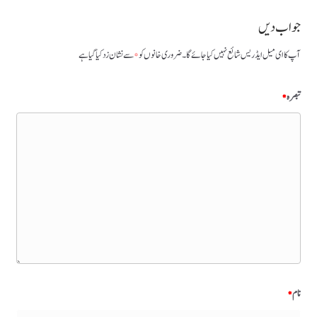
جواب دیں
آپ کا ای میل ایڈریس شائع نہیں کیا جائے گا۔
ضروری خانوں کو
*
سے نشان زد کیا گیا ہے
تبصرہ
*
نام
*