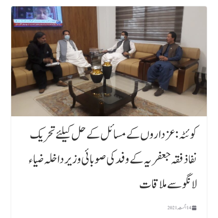
کوئٹہ : عزداروں کے مسائل کے حل کیلئے تحریک
نفاذ فقہ جعفریہ کے وفد کی صوبائی وزیر داخلہ ضیاء
لانگو سے ملاقات
14 اگست, 2021