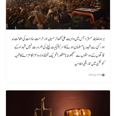
ہر وہ ضابطہ مسترد جس میں ولایت علی ؑ شعائر حسینیہ اور حرمت سادات کی ضمانت نہ
ہو، کسی سے شیعہ یا مسلمان ہونے کا سر ٹیفیکیٹ لینے کی ضرورت نہیں شہداء کے
قاتلوں کے دوستوں سے سمجھوتہ نامنظور! تحریک تحفظ ولاء و عزا کا عزائے فاطمیہ
کنونشن میں تاریخی اعلامیہ
20 جنوری, 2019