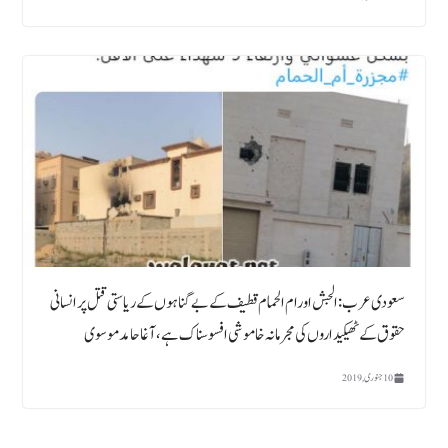
سعودی عرب:الجش اورام الحمام قطیف کے بے گناہوں کے ریاستی قتل پر انسانی
حقوق کے ٹھیکیداروں کی مجرمانہ خاموشی افسوسناک ہے، آغا حامد موسوی
10 جنوری, 2019