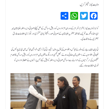
ولایت نیوز شیئر کریں
Sh
W
T
Fa
ar
hat
wi
ce
bo
tte
sA
e
کوئٹہ (ولایت نیوز )‏ محرم الحرام کے دوران عزاداروں کو درپیش مسائل کے حل کیلئے صوبائی وزیر داخلہ بلوچستان میر
ضیاء اللہ لانگو سے تحریک نفاذ فقہ جعفریہ بلوچستان کے صوبائی صدر انجینئر ہادی عسکری اور سیکرٹری اطلاعات طارق
pp
r
ok
جعفری نے ملاقات کی۔
ٹی ایان ایف جے کے وفد نے مجالس و جلوسوں کی فول پروف سیکیورٹی کی فراہیمی ، خواتین مجالس میں لیڈی پولیس کی
تعیناتی ، جلوسوں کے راستوں میں صفائی نہ ہونے ، جھل مگسی اور دیگر عالقوں میں عزاداروں کو درپیش مسائل ، کالعدم
تنظیموں کی سرگرمیوں کے حوالے سے مسائل صوبائی وزیر داخلہ کو پیش کئے جس پر انہوں نے متعلقہ اداروں کو
فوری احکامات صادر کئے ۔