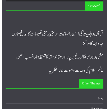
ہم اور ہمارا کام
قرآن و اہلبیت ؑ کی امن و انسانیت دوستی پر مبنی تعلیمات کا ابلاغ ہماری
جدوجہد کا مرکز
مشن ولا و عزا کا فروغ پرچار اورعقائد حقہ کا تحفظ ہمارا نصب العین
عالم اسلام کی وحدت و اخوت ہمارا نظریہ
Other Themes
Jang
Nawaiwaqt