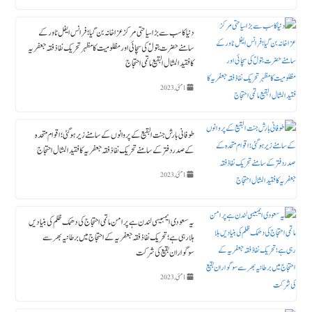
دنیا کا سب سے بڑا سیاحتی مرکز عزاخانہ بن گیا ؛ فرانس ایفل ٹاورکے
سامنے حضرت بتولؑ کی سچائی اور مظلومیت کا مظہر تحریک نفاذ فقہ جعفریہ
کا فقید المثال البقیع ماتمی احتجاج
1 مئی, 2023
طوفانی بارش جنت البقیع کے پروانوں کے سامنے زیر ہوگئی ؛ اقوام متحدہ
کے صدردفتر کے سامنے تحریک نفاذ فقہ جعفریہ کا فقید المثال احتجاج
1 مئی, 2023
یہ سعودی ایمبیسی لندن ہے پرامن ماتمی احتجاج کی دھمک ظلم کی بنیادیں
ہلا رہی ہے؛ تحریک نفاذ فقہ جعفریہ کے احتجاج میں برطانیہ بھر سے
سوگواران بقیع کی شرکت
1 مئی, 2023