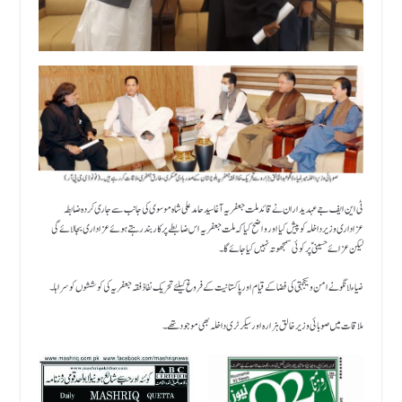
ٹی این ایف جے عہدیداران نے قائد ملت جعفریہ آغا سید حامد علی شاہ موسوی کی جانب سے جاری کردہ ضابطہ
عزاداری وزیر داخلہ کو پیش کیا اور واضح کیا کہ ملت جعفریہ اس ضابطے پر کاربند رہتے ہوئے عزاداری بجا لائے گی
لیکن عزائے حسینی ؑ پر کوئی سمجھوتہ نہیں کیا جائے گا۔
ضیاء لانگو نے امن و یکجہتی کی فضا کے قیام اور پاکستانیت کے فروغ کیلئے تحریک نفاذ فقہ جعفریہ کی کوششوں کو سراہا۔
ملاقات میں صوبائی وزیر خالق ہزارہ اور سیکرٹری داخلہ بھی موجود تھے۔