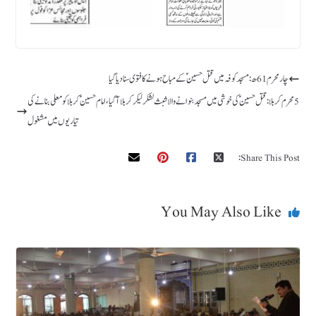
چار محرم 61ھ: مسجد کوفہ میں قتل حسینؑ کے مباح ہونے کا فتوی سنا دیا گیا
5 محرم کربلا : قتل حسین ؑ کی خوشی میں مسجد بنوانے والا شبث لشکرلیکر کربلا آ گیا، امام حسین ؑ کربلا کو معلی بنانے کی
تیاریوں میں مشغول
Share This Post:
You May Also Like