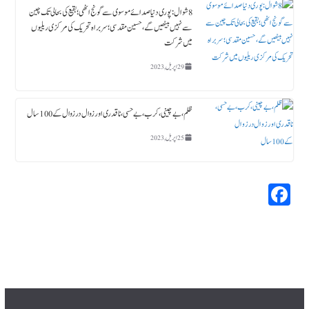
8 شوال : پوری دنیا صدائے موسوی سے گونج اٹھی ؛ بقیع کی بحالی تک چین
سے نہیں بیٹھیں گے، حسین مقدسی؛ سربراہ تحریک کی مرکزی ریلیوں
میں شرکت
29 اپریل, 2023
ظلم،بے چینی،کرب، بے حسی، ناقدری اور زوال در زوال کے 100سال
25 اپریل, 2023
Fa
ce
bo
ok