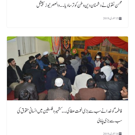
محسن نقوی نے دشمنان دین وطن کو ترسا دیا۔۔ والعصر نیوز سپیشل
15 جنوری, 2019
فاطمہؑ کو خدانے سب سے بڑی نعمت عطاکی۔۔کشمیر و فلسطین میں انسانی حقوق کی
سب سے بڑی پامالی
14 جنوری, 2019