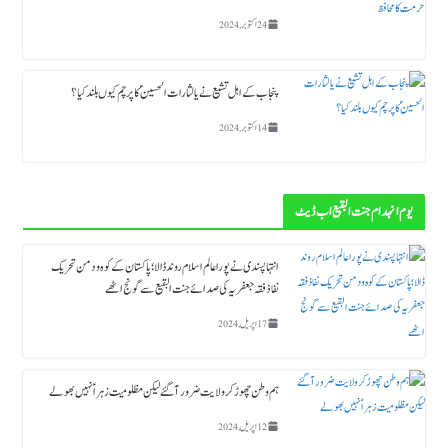
24 اکتوبر, 2024
پنجاب کے اہل تشیع نے یا لثارات الحسینؑ کا پرچم کیوں بلند کیا ؟
14 اکتوبر, 2024
یوم انہدام جنت البقیع اب ڈیٹ
انتہاپسندی نے پورا عالم اسلام روند ڈالا؛ پاکستان کے کوہ و دمن تحریک
نفاذ فقہ جعفریہ کی صدائے جنت البقیع سے گونج اٹھے
17 اپریل, 2024
ہم وطن چھوڑ کر ولایت ضرور آگئے لیکن مظلومیت زہراؑ نہیں بھولے
12 اپریل, 2024