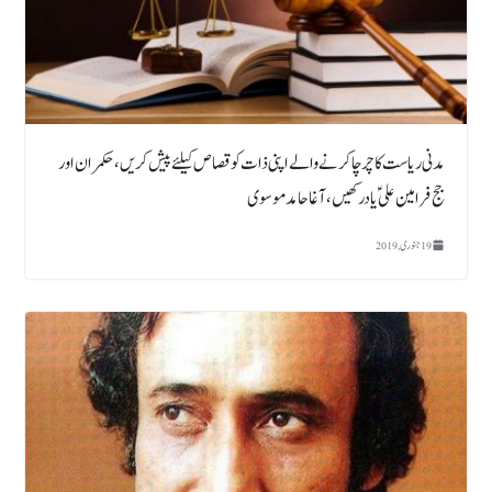
مدنی ریاست کاچرچاکرنے والے اپنی ذات کوقصاص کیلئے پیش کریں ،حکمران اور
جج فرامین علیؑ یا درکھیں، آغا حامد موسوی
19 جنوری, 2019