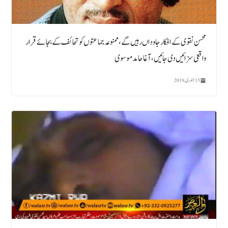
محسن نقوی کے افکار جاوداں رہیں گے،ممنوعہ جماعتوں کو تحائف کے بجائے قرار
واقعی سزائیں دی جائیں،آغا حامد موسوی
15 جنوری, 2019