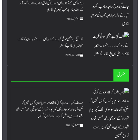
یہ نہ جائیں گے تو جنت میں نہ جائے گی بتولؑ: راجہ صاحب محمود آباد
کے والد مہاراجہ محب کی مرثیہ نگاری
21 مئی, 2026
اک تیغ ہے بجھی ہوئی نفرت کے زہر میں۔۔۔۔ ضربت امیر کائنات
علی ابن ابی طالبؑ کا منظر
30 مارچ, 2024
متفرق
جب تک کربلا زندہ ہے کوئی طاقت اسلام و پاکستان کو زیر نہیں کر
سکتی،آغا حامدموسوی; ملک گیر ’یوم شہداء‘ کے موقع پر محمد حسین شاد
و شہدائے دین ووطن کو زبردست خراج تحسین
7 جولائی, 2021