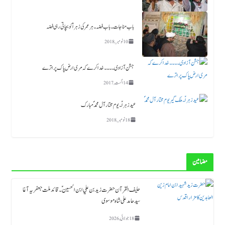
باب مناجات ۔باب فضہ ۔ ہر عمر کی زہرا ؑ کو بچاتی رہی فضہ
10 نومبر, 2018
جشن آزادی ۔۔۔۔خدا کرے کہ مری ارض پاک پر اترے
14 اگست, 2017
عید زہراؑ ۔ یوم مختار آل محمد ؐ مبارک
18 نومبر, 2018
مضامین
حلیف القرآن حضرت زید بن علي ابن الحسین ؑ ۔قائد ملت جعفریہ آغا
سید حامد علی شاہ موسوی
18 جولائی, 2026