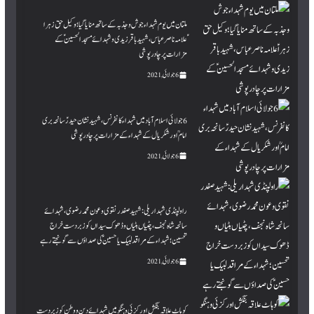
ملتان میں یوم شہداء جو ش وجذبہ کے ساتھ منایا گیا؛ وکیل حق زہرا
ؑعلامہ ناصر عباس ، شہید باقر زیدی وشہدائے مسجد الحسینؑ کے
مزارات پر چادر پوشی
6 جولائی, 2021
6 جولائی اسلام آباد میں شہداء کانفرنس، شہید نشان حیدرؑ سانحہ بری
امام ؒ اور شکریال کے شہداء کے مزارات پر چادر پوشی
6 جولائی, 2021
راولپنڈی شہدا ریلی: شہیدصفدر نقوی وعون محمد رضوی ، شہدائے
سانحہ شاہ نجف،چٹیاں ہٹیاں و ڈھوک سیداں کو زبردست خراج
تحسین؛ شہداء کے مراقد لبیک یا حسین ؑ کی صداؤں سے گونجتے رہے
6 جولائی, 2021
کوہاٹ علاقہ بنگش اورکزئی و ہنگو میں شہدائے دین و وطن کو زبر دست