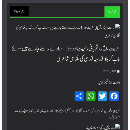
شاعری
View All
حریت، ایثار، قربانی، حمیت اور وفا۔۔ سارے راستے جا رہے ہیں سوئے
بابِ کربلا : قدسیہ قدسی کی تقدسی شاعری
6 جولائی, 2026
ولایت نیوز شیئر کریں
Sh
W
T
Fa
ar
hat
wi
ce
bo
tte
sA
e
تحریر:پروفیسر سید محمد اصغر کاظمی (صدر، تخلیق کار انٹرنیشنل کراچی چیپٹر) اردو ادب میں تقدسی شاعری ایک نہایت
معتبر، پاکیزہ
pp
r
ok