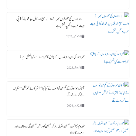
بے اولادوں کی جھولیاں بھرنے والے سبع الدجیل سید محمد بلدؑ ؛ آپکی
ہیبت عرب و عجم پہ نقش ہے
20 دسمبر, 2025
حجر اسود کی اہمیت : بندوں کے میثاق کا حجر اسود سے کیا تعلق ہے؟
8 فروری, 2025
آقای موسویؒ کے کم سن نواسوں نے کیا کہا ؟؟ شرکائے کنونشن سسکیاں
لے کر رونے لگے
23 نومبر, 2024
مخدوم نزاکت حسین نقوی ۔ ذکر حسین ؑ اور منبر حسین ؑ کی روحانیت اور
حرمت کا محافظ