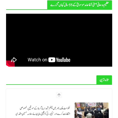
عظیم روحانی ہستی آغا حامد موسویؒ کے 55 سال کہاں گزرے
تازہ ترین
فتنہ الہندوستان و خوارج کے خلاف کامیابی کیلئے اہلِ قوم "دعائے اہل
الثغور” کی تلاوت کریں، سربراہ تحریکِ نفاذِ فقہِ جعفریہ علامہ آغا سید